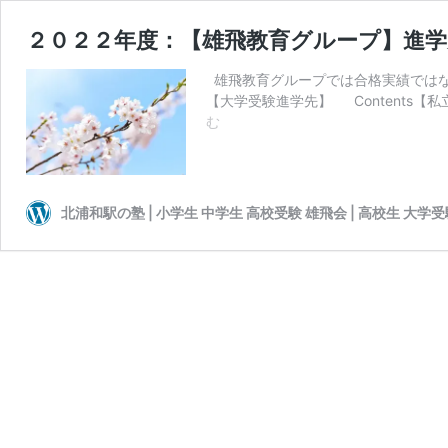
２０２２年度：【雄飛教育グループ】進学
雄飛教育グループでは合格実績ではな
【大学受験進学先】 Contents
２
む
０
２
２
年
北浦和駅の塾 | 小学生 中学生 高校受験 雄飛会 | 高校生 大学
度：
【雄
飛
教
育
グ
ル
ー
プ】
進
学