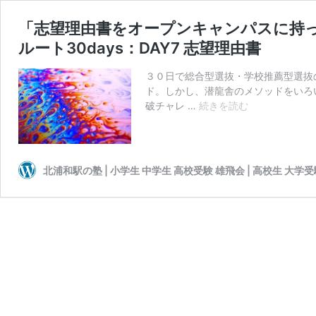
「志望理由書をオープンキャンパスに持っ
ルート30days：DAY7 志望理由書
３０日で総合型選抜・学校推薦型選抜
ド。しかし、潜龍舎のメソッドをいろ
「志
破チャレ …
続きを読む
望
理
由
書
北浦和駅の塾 | 小学生 中学生 高校受験 雄飛会 | 高校生 大学
を
オ
ー
プ
ン
キ
ャ
ン
パ
ス