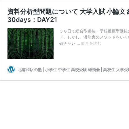
資料分析型問題について 大学入試 小論文
30days：DAY21
３０日で総合型選抜・学校推薦型選抜
ド。しかし、潜龍舎のメソッドをいろ
資
破チャレ …
続きを読む
料
分
析
型
北浦和駅の塾 | 小学生 中学生 高校受験 雄飛会 | 高校生 大学
問
題
に
つ
い
て
大
学
入
試