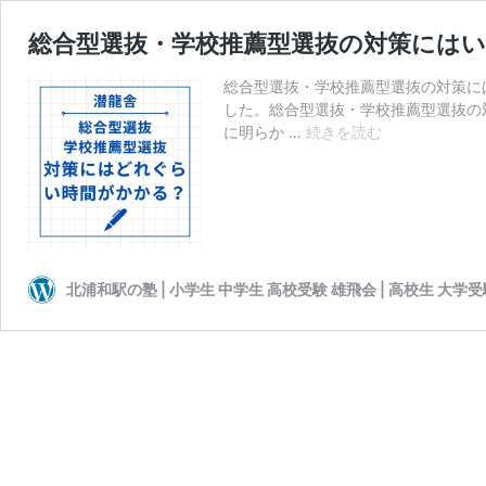
総合型選抜・学校推薦型選抜の対策には
総合型選抜・学校推薦型選抜の対策に
した。総合型選抜・学校推薦型選抜の
総
に明らか …
続きを読む
合
型
選
抜・
学
校
北浦和駅の塾 | 小学生 中学生 高校受験 雄飛会 | 高校生 大学
推
薦
型
選
抜
の
対
策
に