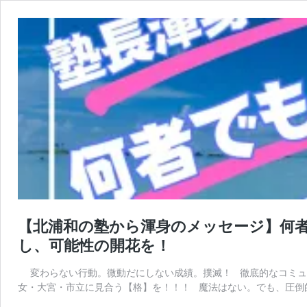
【北浦和の塾から渾身のメッセージ】何
し、可能性の開花を！
変わらない行動。微動だにしない成績。撲滅！ 徹底的なコミュニ
女・大宮・市立に見合う【格】を！！！ 魔法はない。でも、圧倒