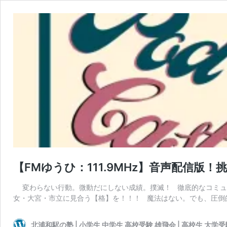
【FMゆうひ：111.9MHz】音声配信版！挑
変わらない行動。微動だにしない成績。撲滅！ 徹底的なコミュニ
女・大宮・市立に見合う【格】を！！！ 魔法はない。でも、圧倒
北浦和駅の塾 | 小学生 中学生 高校受験 雄飛会 | 高校生 大学