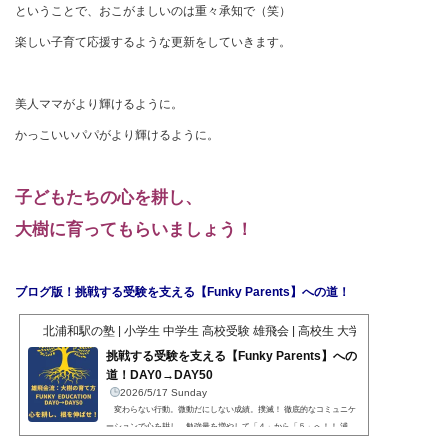
ということで、おこがましいのは重々承知で（笑）
楽しい子育て応援するような更新をしていきます。
美人ママがより輝けるように。
かっこいいパパがより輝けるように。
子どもたちの心を耕し、
大樹に育ってもらいましょう！
ブログ版！挑戦する受験を支える【Funky Parents】への道！
北浦和駅の塾 | 小学生 中学生 高校受験 雄飛会 | 高校生 大学受験 文武修身
挑戦する受験を支える【Funky Parents】への
道！DAY0→DAY50
2026/5/17 Sunday
変わらない行動。微動だにしない成績。撲滅！ 徹底的なコミュニケ
ーションで心を耕し、勉強量を増やして「４」から「５」へ！！ 浦
高・一女・大宮・市立に見合う【格】を！！！ 魔法はない。でも、圧