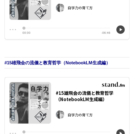
#15雄飛会の流儀と教育哲学（NotebookLM生成編）