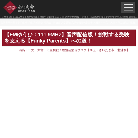
【FMゆうひ：111.9MHz】音声配信版！挑戦する受験を支える【Funky Parents】への道！ - 北浦和駅の塾 | 小学生 中学生 高校受験 雄飛会 | 高校生 大学受験 文武修身塾×潜龍舎
北浦和駅の塾 | 小学生 中学生 高校受験 雄飛会 | 高校生 大学受験 文武修身塾×潜龍舎
>
浦高・一女・大宮・市立挑戦！雄飛会塾長ブログ【埼玉・さいたま市・北浦和】
【FMゆうひ：111.9MHz】音声配信版！挑戦する受験
を支える【Funky Parents】への道！
浦高・一女・大宮・市立挑戦！雄飛会塾長ブログ【埼玉・さいたま市・北浦和】