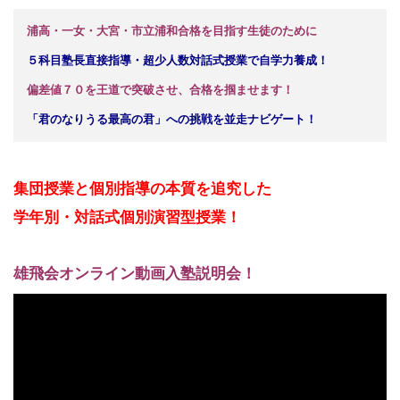
浦高・一女・大宮・市立浦和合格を目指す生徒のために
５科目塾長直接指導・超少人数対話式授業で自学力養成！
偏差値７０を王道で突破させ、合格を掴ませます！
「君のなりうる最高の君」への挑戦を並走ナビゲート！
集団授業と個別指導の本質を追究した
学年別・対話式
個別演習型授業！
雄飛会オンライン動画入塾説明会！