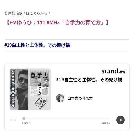
倒的進学先の理由はある。 浦高・一女・大宮・市立浦和合格を目
指す生徒のために５科目塾長直接指導・超少人数対話式授業で自学力
音声配信版！はこちらから！
養成！偏差値７０を王道で突破させ、合格を掴ませます！「君のなり
うる最高の君」への挑戦を並走ナビゲート！ 集団授業と個別指導の
【FMゆうひ：111.9MHz「自学力の育て方」】
本質を追究した学年別・対話式個別演習型授業！ 雄飛会オンライン...
#19自主性と主体性、その架け橋