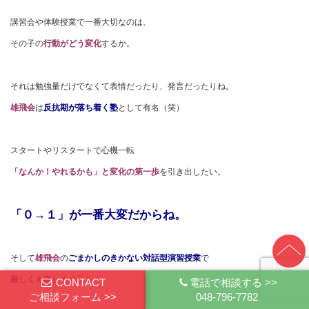
講習会や体験授業で一番大切なのは、
その子の
行動がどう変化
するか。
それは勉強量だけでなくて表情だったり、発言だったりね。
雄飛会
は
反抗期が落ち着く塾
として有名（笑）
スタートやリスタートで心機一転
「なんか！やれるかも」と変化の第一歩
を引き出したい。
「０→１」が一番大変だからね。
そして
雄飛会
の
ごまかしのきかない対話型演習授業
で
厳しく＆楽しく
成長を！
CONTACT
電話で相談する >>
ご相談フォーム >>
048-796-7782