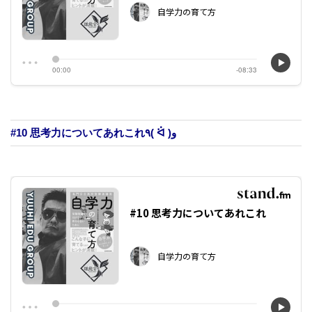
#10 思考力についてあれこれ
٩( ᐛ )و