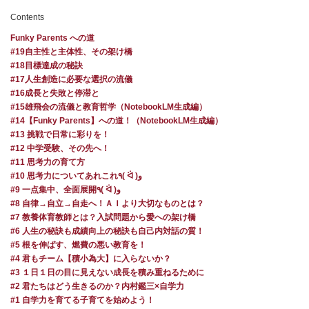
Contents
Funky Parents への道
#19自主性と主体性、その架け橋
#18目標達成の秘訣
#17人生創造に必要な選択の流儀
#16成長と失敗と停滞と
#15雄飛会の流儀と教育哲学（NotebookLM生成編）
#14【Funky Parents】への道！（NotebookLM生成編）
#13 挑戦で日常に彩りを！
#12 中学受験、その先へ！
#11 思考力の育て方
#10 思考力についてあれこれ٩( ᐛ )و
#9 一点集中、全面展開٩( ᐛ )و
#8 自律→自立→自走へ！ＡＩより大切なものとは？
#7 教養体育教師とは？入試問題から愛への架け橋
#6 人生の秘訣も成績向上の秘訣も自己内対話の質！
#5 根を伸ばす、燃費の悪い教育を！
#4 君もチーム【積小為大】に入らないか？
#3 １日１日の目に見えない成長を積み重ねるために
#2 君たちはどう生きるのか？内村鑑三×自学力
#1 自学力を育てる子育てを始めよう！