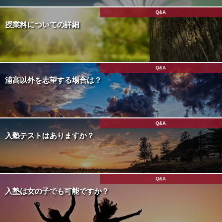
Q&A
授業料についての詳細
Q&A
浦高以外を志望する場合は？
Q&A
入塾テストはありますか？
Q&A
入塾は女の子でも可能ですか？