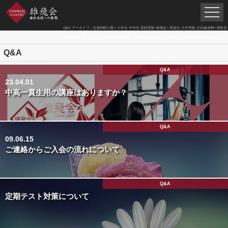
Q&A アーカイブ - 北浦和駅の塾 | 小学生 中学生 高校受験 雄飛会 | 高校生 大学受験 文武修身塾×潜龍舎
北浦和駅の塾 | 小学生 中学生 高校受験 雄飛会 | 高校生 大学受験 文武修身塾×潜龍舎
>
Q&A
Q&A
Q&A
23.04.01
中高一貫生用の講座はありますか？
Q&A
09.06.15
ご連絡からご入会の流れについて
Q&A
定期テスト対策について