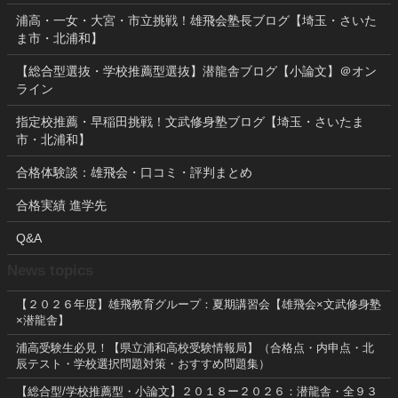
浦高・一女・大宮・市立挑戦！雄飛会塾長ブログ【埼玉・さいた
ま市・北浦和】
【総合型選抜・学校推薦型選抜】潜龍舎ブログ【小論文】＠オン
ライン
指定校推薦・早稲田挑戦！文武修身塾ブログ【埼玉・さいたま
市・北浦和】
合格体験談：雄飛会・口コミ・評判まとめ
合格実績 進学先
Q&A
News topics
【２０２６年度】雄飛教育グループ：夏期講習会【雄飛会×文武修身塾
×潜龍舎】
浦高受験生必見！【県立浦和高校受験情報局】（合格点・内申点・北
辰テスト・学校選択問題対策・おすすめ問題集）
【総合型/学校推薦型・小論文】２０１８ー２０２６：潜龍舎・全９３