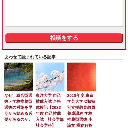
あわせて読まれている記事
なぜ、総合型選
東洋大学 自己
2019年度 東京
抜・学校推薦型
推薦入試 合格
学芸大学 C類特
選抜の対策を早
体験記【2023
別支援教育教員
期から始める必
年度 自己推薦
養成課程 学校
要があるのか。
入試 社会学部
推薦型選抜 小
社会学科】
論文 模範解答