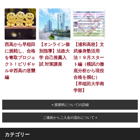
西高から早稲田
【オンライン個
【浦和高校】文
に挑戦し、合格
別指導】法政大
武修身塾活用
を奪取プロジェ
学 自己推薦入
法！９月スター
クト！ビリギャ
試 対策講座
ト編（模試の徹
ル＠西高の逆襲
底分析から現役
編
合格を掴む）
【早稲田大学商
学部】
« 授業料についての詳細
ご連絡からご入会の流れについて »
カテゴリー