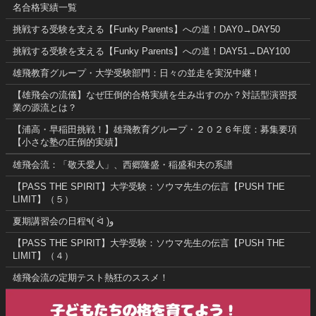
名合格実績一覧
挑戦する受験を支える【Funky Parents】への道！DAY0→DAY50
挑戦する受験を支える【Funky Parents】への道！DAY51→DAY100
雄飛教育グループ・大学受験部門：日々の並走を実況中継！
【雄飛会の流儀】なぜ圧倒的合格実績を生み出すのか？対話型演習授
業の源流とは？
【浦高・早稲田挑戦！】雄飛教育グループ・２０２６年度：募集要項
【小さな塾の圧倒的実績】
雄飛会流：「敬天愛人」、西郷隆盛・稲盛和夫の系譜
【PASS THE SPIRIT】大学受験：ソウマ先生の伝言【PUSH THE
LIMIT】（５）
夏期講習会の日程٩( ᐛ )و
【PASS THE SPIRIT】大学受験：ソウマ先生の伝言【PUSH THE
LIMIT】（４）
雄飛会流の定期テスト熱狂のススメ！