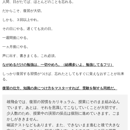
人間、日がたてば、ほとんどのことを忘れる。
だからこそ、復習が大切。
しかも、３回以上やれ。
その日にやる。遅くても次の日。
一週間後にやる。
一ヵ月後にやる。
声に出す、書きまくる。これ必須。
ながめるだけの勉強は、一切やめろ。（結構多いよ、勉強してるフリ）
しっかり復習する習慣がつけば、忘れたとしてもすぐに覚えなおすことが出来
る。
復習の仕方、知識の身につけ方をマスターすれば、受験を制すも同然だ。
雄飛会では、復習の習慣をカリキュラム、授業にそのまま組み込ん
でいます。あとは、それを意識してこなしていくことが大切です。
少人数のため、授業中の演習の採点は個別に進めていきます。ごま
かしがききません。
確認テストなどもあります。また、できないまま進むと後で大きな