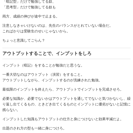
「暗記型」だけで勉強してる奴、
「思考型」だけで勉強してる奴も
両方、成績の伸びが途中で止まる。
注意しなきゃいけないのは、先生のバランスがとれていない場合だ。
こればかりは受験生のせいじゃないから。
ちょっと意識してごらん？
アウトプットすることで、インプットをしろ
インプット（暗記）をすることが勉強だと思うな。
一番大切なのはアウトプット（演習）をすること。
アウトプットしながら、インプットするのが洗練された勉強。
最低限のインプットを終えたら、アウトプットでインプットを完成させろ。
必要な知識か、必要でないかはアウトプットを通してでないと気づかないし、繰
り返し出てくるもの、ときどき出てくるものとインプットに優劣がないと記憶に
残らない。
インプットした知識もアウトプットの仕方と身につけないと効果半減だよ。
出題のされ方の型も一緒に身につけろ。