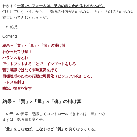
わかる？
一番いいフォームは、努力の末にわかるものなんだ。
何もしていないうちから、「勉強の仕方がわからない」とか、わけのわからない
寝言いってんじゃねぇ～ぞ。
これ前提。
Contents
結果＝「質」×「量」×「魂」の掛け算
わかったフリ禁止
バランスをとれ
アウトプットすることで、インプットをしろ
苦手意識ではなく未熟意識を持て
目標達成のための行動は可視化（ビジュアル化）しろ。
トドメを刺せ
暗記、復習を制す
結果＝「質」×「量」×「魂」の掛け算
この三つの要素、意識してコントロールできるのは「量」のみ。
まずは、勉強量を増やせ。
「量」をこなせば、こなすほど「質」が良くなってくる。