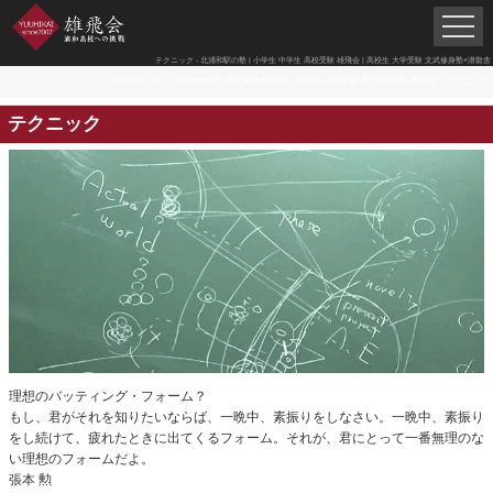
テクニック - 北浦和駅の塾 | 小学生 中学生 高校受験 雄飛会 | 高校生 大学受験 文武修身塾×潜龍舎
北浦和駅の塾 | 小学生 中学生 高校受験 雄飛会 | 高校生 大学受験 文武修身塾×潜龍舎
>
テクニック
テクニック
理想のバッティング・フォーム？
もし、君がそれを知りたいならば、一晩中、素振りをしなさい。一晩中、素振り
をし続けて、疲れたときに出てくるフォーム。それが、君にとって一番無理のな
い理想のフォームだよ。
張本 勲