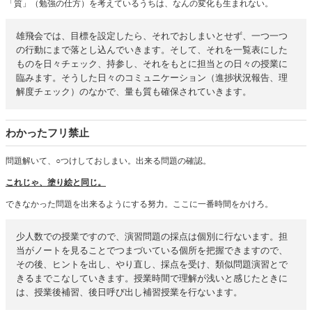
「質」（勉強の仕方）を考えているうちは、なんの変化も生まれない。
雄飛会では、目標を設定したら、それでおしまいとせず、一つ一つ
の行動にまで落とし込んでいきます。そして、それを一覧表にした
ものを日々チェック、持参し、それをもとに担当との日々の授業に
臨みます。そうした日々のコミュニケーション（進捗状況報告、理
解度チェック）のなかで、量も質も確保されていきます。
わかったフリ禁止
問題解いて、○つけしておしまい。出来る問題の確認。
これじゃ、塗り絵と同じ。
できなかった問題を出来るようにする努力。ここに一番時間をかけろ。
少人数での授業ですので、演習問題の採点は個別に行ないます。担
当がノートを見ることでつまづいている個所を把握できますので、
その後、ヒントを出し、やり直し、採点を受け、類似問題演習とで
きるまでこなしていきます。授業時間で理解が浅いと感じたときに
は、授業後補習、後日呼び出し補習授業を行ないます。