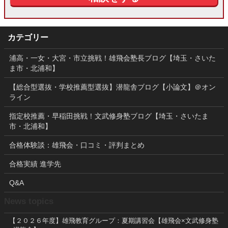
カテゴリー
浦高・一女・大宮・市立挑戦！雄飛会塾長ブログ【埼玉・さいた
ま市・北浦和】
【総合型選抜・学校推薦型選抜】潜龍舎ブログ【小論文】＠オン
ライン
指定校推薦・早稲田挑戦！文武修身塾ブログ【埼玉・さいたま
市・北浦和】
合格体験談：雄飛会・口コミ・評判まとめ
合格実績 進学先
Q&A
News topics
【２０２６年度】雄飛教育グループ：夏期講習会【雄飛会×文武修身塾