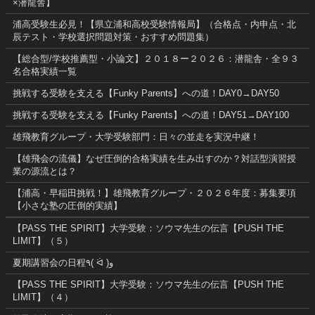
×潜龍舎】
浦高受験生必見！【県立浦和高校受験情報局】（合格点・内申点・北
辰テスト・学校選択問題対策・おすすめ問題集）
【総合型/学校推薦型・小論文】２０１８ー２０２６：潜龍舎・全９３
名合格実績一覧
挑戦する受験を支える【Funky Parents】への道！DAY0→DAY50
挑戦する受験を支える【Funky Parents】への道！DAY51→DAY100
雄飛教育グループ・大学受験部門：日々の並走を実況中継！
【雄飛会の流儀】なぜ圧倒的合格実績を生み出すのか？対話型演習授
業の源流とは？
【浦高・早稲田挑戦！】雄飛教育グループ・２０２６年度：募集要項
【小さな塾の圧倒的実績】
【PASS THE SPIRIT】大学受験：ソウマ先生の伝言【PUSH THE
LIMIT】（５）
夏期講習会の日程٩( ᐛ )و
【PASS THE SPIRIT】大学受験：ソウマ先生の伝言【PUSH THE
LIMIT】（４）