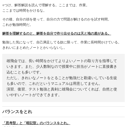
○つけ、解答解説を読んで理解する。ここまでは、作業。
ここまでは時間をかけるな。
その後、自分の頭を使って、自分の力で問題が解けるのかを試す時間。
これが勉強時間だ。
解答を理解するのと、解答を自分で作り出せるのは天と地の差がある。
勉強した気になって、自己満足してる奴に限って、作業に長時間かけている。
きれいにまとめたノートとかいらないし。
雄飛会では、長い時間をかけてよりよいノートの取り方を指導して
いきます。また、少人数制なので授業中に担当がノートに直接書き
込むことも多いです。
ただし、きれいなノートをとることが勉強だと勘違いしている生徒
も多いので、これだというマニュアルは用意してません。
演習、復習、テスト勉強と真剣に雄飛会についてくれば、自然と使
いやすいノートができてきます。
バランスをとれ
「思考型」と「暗記型」のバランスをとれ。