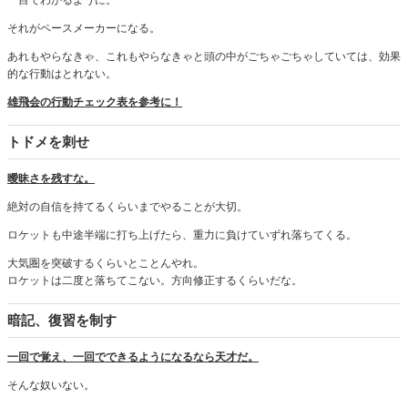
それがペースメーカーになる。
あれもやらなきゃ、これもやらなきゃと頭の中がごちゃごちゃしていては、効果
的な行動はとれない。
雄飛会の行動チェック表を参考に！
トドメを刺せ
曖昧さを残すな。
絶対の自信を持てるくらいまでやることが大切。
ロケットも中途半端に打ち上げたら、重力に負けていずれ落ちてくる。
大気圏を突破するくらいとことんやれ。
ロケットは二度と落ちてこない。方向修正するくらいだな。
暗記、復習を制す
一回で覚え、一回でできるようになるなら天才だ。
そんな奴いない。