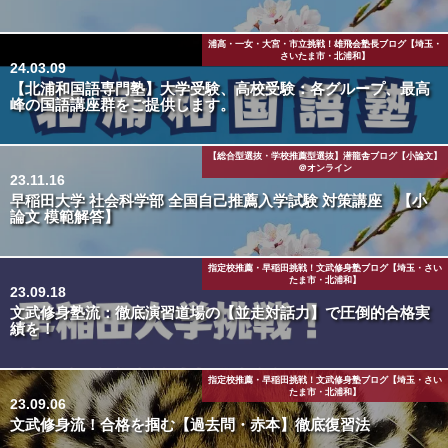
浦高・一女・大宮・市立挑戦！雄飛会塾長ブログ【埼玉・
さいたま市・北浦和】
24.03.09
【北浦和国語専門塾】大学受験、高校受験：各グループ、最高
峰の国語講座群をご提供します。
【総合型選抜・学校推薦型選抜】潜龍舎ブログ【小論文】
＠オンライン
23.11.16
早稲田大学 社会科学部 全国自己推薦入学試験 対策講座 【小
論文 模範解答】
指定校推薦・早稲田挑戦！文武修身塾ブログ【埼玉・さい
たま市・北浦和】
23.09.18
文武修身塾流：徹底演習道場の【並走対話力】で圧倒的合格実
績を！
指定校推薦・早稲田挑戦！文武修身塾ブログ【埼玉・さい
たま市・北浦和】
23.09.06
文武修身流！合格を掴む【過去問・赤本】徹底復習法