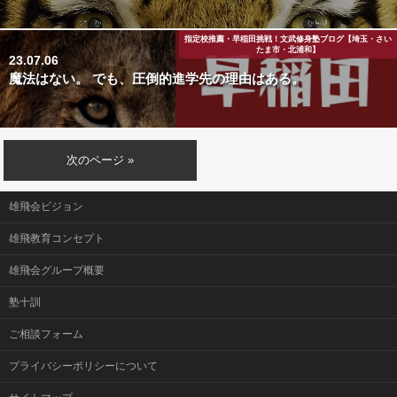
指定校推薦・早稲田挑戦！文武修身塾ブログ【埼玉・さい
たま市・北浦和】
23.07.06
魔法はない。 でも、圧倒的進学先の理由はある。
次のページ »
雄飛会ビジョン
雄飛教育コンセプト
雄飛会グループ概要
塾十訓
ご相談フォーム
プライバシーポリシーについて