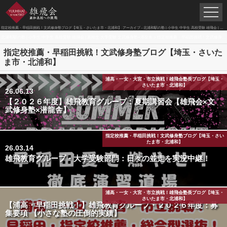
指定校推薦・早稲田挑戦！文武修身塾ブログ【埼玉・さいたま市・北浦和】 アーカイブ - 北浦和駅の塾 | 小学生 中学生 高校受験 雄飛会 | 高校生 大学受験 文武修身塾×潜龍舎
北浦和駅の塾 | 小学生 中学生 高校受験 雄飛会 | 高校生 大学受験 文武修身塾×潜龍舎
>
指定校推薦・早稲田挑戦！文武修身塾ブログ【埼玉・さいたま市・北浦和】
指定校推薦・早稲田挑戦！文武修身塾ブログ【埼玉・さいた
ま市・北浦和】
浦高・一女・大宮・市立挑戦！雄飛会塾長ブログ【埼玉・
さいたま市・北浦和】
26.06.13
【２０２６年度】雄飛教育グループ：夏期講習会【雄飛会×文
武修身塾×潜龍舎】
指定校推薦・早稲田挑戦！文武修身塾ブログ【埼玉・さい
たま市・北浦和】
26.03.14
雄飛教育グループ・大学受験部門：日々の並走を実況中継！
浦高・一女・大宮・市立挑戦！雄飛会塾長ブログ【埼玉・
さいたま市・北浦和】
【浦高・早稲田挑戦！】雄飛教育グループ・２０２６年度：募
集要項 【小さな塾の圧倒的実績】