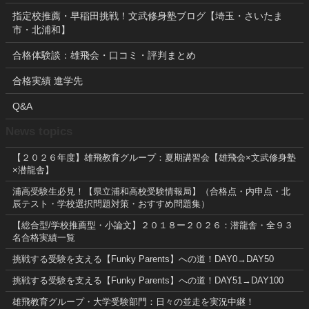
指定校推薦・早稲田挑戦！文武修身塾ブログ【埼玉・さいたま
市・北浦和】
合格体験談：雄飛会・口コミ・評判まとめ
合格実績 進学先
Q&A
News topics
【２０２６年度】雄飛教育グループ：夏期講習会【雄飛会×文武修身塾
×潜龍舎】
浦高受験生必見！【県立浦和高校受験情報局】（合格点・内申点・北
辰テスト・学校選択問題対策・おすすめ問題集）
【総合型/学校推薦型・小論文】２０１８ー２０２６：潜龍舎・全９３
名合格実績一覧
挑戦する受験を支える【Funky Parents】への道！DAY0→DAY50
挑戦する受験を支える【Funky Parents】への道！DAY51→DAY100
雄飛教育グループ・大学受験部門：日々の並走を実況中継！