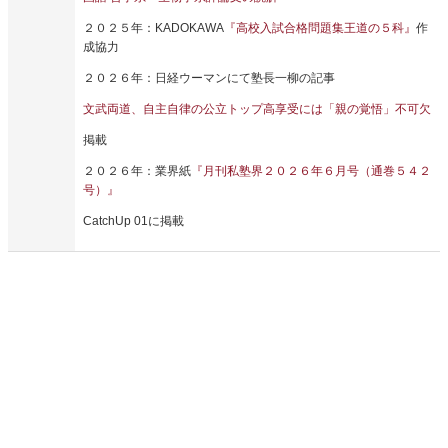
２０２５年：KADOKAWA
『
高校入試合格問題集
王道の５科』
作
成協力
２０２６年：日経ウーマンにて塾長一柳の記事
文武両道、自主自律の公立トップ高享受には「親の覚悟」不可欠
掲載
２０２６年：業界紙
『月刊私塾界２０２６年６月号（通巻５４２
号）』
CatchUp 01に掲載