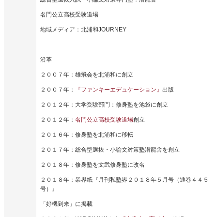
名門公立高校受験道場
地域メディア：北浦和JOURNEY
沿革
２００７年：雄飛会を北浦和に創立
２００７年：
『ファンキーエデュケーション』
出版
２０１２年：大学受験部門：修身塾を池袋に創立
２０１２年：
名門公立高校受験道場
創立
２０１６年：修身塾を北浦和に移転
２０１７年：総合型選抜・小論文対策塾潜龍舎を創立
２０１８年：修身塾を文武修身塾に改名
２０１８年：業界紙『月刊私塾界２０１８年５月号（通巻４４５
号）』
「好機到来」に掲載