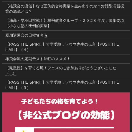
【雄飛会の流儀】なぜ圧倒的合格実績を生み出すのか？対話型演習授
業の源流とは？
【浦高・早稲田挑戦！】雄飛教育グループ・２０２６年度：募集要項
【小さな塾の圧倒的実績】
夏期講習会の日程٩( ᐛ )و
【PASS THE SPIRIT】大学受験：ソウマ先生の伝言【PUSH THE
LIMIT】（４）
雄飛会流の定期テスト熱狂のススメ！
【鳳凰性】を育てる風！フェスのご参加ありがとうございました
_(._.)_
【PASS THE SPIRIT】大学受験：ソウマ先生の伝言【PUSH THE
LIMIT】（３）