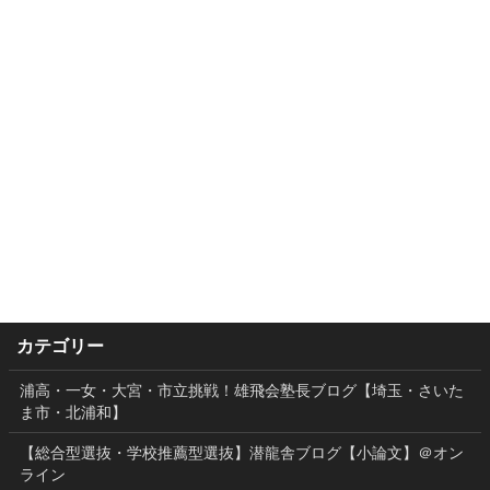
カテゴリー
浦高・一女・大宮・市立挑戦！雄飛会塾長ブログ【埼玉・さいた
ま市・北浦和】
【総合型選抜・学校推薦型選抜】潜龍舎ブログ【小論文】＠オン
ライン