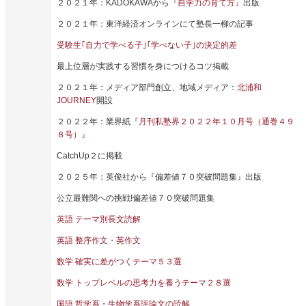
２０２１年：KADOKAWAから
『自学力の育て方』
出版
２０２１年：東洋経済オンラインにて塾長一柳の記事
受験生｢自力で学べる子｣｢学べない子｣の決定的差
最上位層が実践する習慣を身につけるコツ掲載
２０２１年：メディア部門創立、地域メディア：
北浦和
JOURNEY
開設
２０２２年：業界紙
『月刊私塾界２０２２年１０月号（通巻４９
８号）』
CatchUp２に掲載
２０２５年：英俊社から『偏差値７０突破問題集』出版
公立最難関への挑戦!偏差値７０突破問題集
英語 テーマ別長文読解
英語 整序作文・英作文
数学 確実に差がつくテーマ５３選
数学 トップレベルの思考力を養うテーマ２８選
国語 哲学系・生物学系評論文の読解