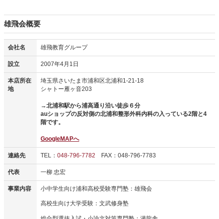
雄飛会概要
会社名
雄飛教育グループ
設立
2007年4月1日
本店所在
埼玉県さいたま市浦和区北浦和1-21-18
地
シャトー雁ヶ音203
→北浦和駅から浦高通り沿い徒歩６分
auショップの反対側の北浦和整形外科内科の入っている2階と4
階です。
GoogleMAPへ
連絡先
TEL：
048-796-7782
FAX：048-796-7783
代表
一柳 忠宏
事業内容
小中学生向け浦和高校受験専門塾：雄飛会
高校生向け大学受験：文武修身塾
総合型選抜入試・小論文対策専門塾：潜龍舎