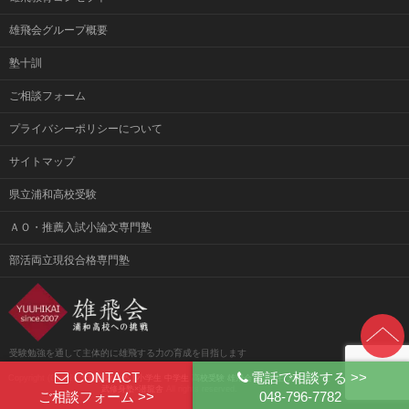
雄飛会グループ概要
塾十訓
ご相談フォーム
プライバシーポリシーについて
サイトマップ
県立浦和高校受験
ＡＯ・推薦入試小論文専門塾
部活両立現役合格専門塾
受験勉強を通して主体的に雄飛する力の育成を目指します
CONTACT
電話で相談する >>
Copyright (C)2026
北浦和駅の塾 | 小学生 中学生 高校受験 雄飛会 | 高校生 大学受験 文
武修身塾×潜龍舎
All rights reserved.
ご相談フォーム >>
048-796-7782