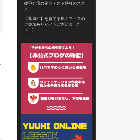
雄飛会流の定期テスト熱狂のスス
メ！
【鳳凰性】を育てる風！フェスの
ご参加ありがとうございました
_(._.)_
ま