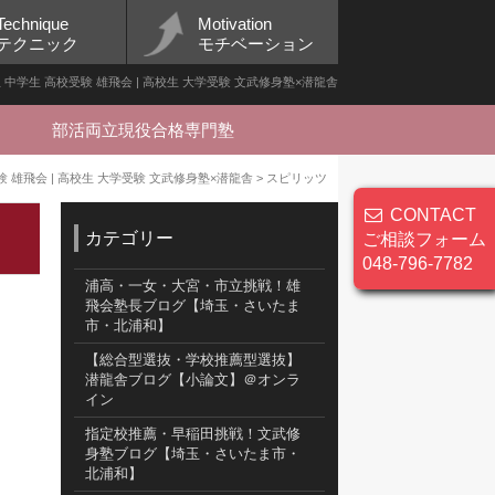
Technique
Motivation
テクニック
モチベーション
生 中学生 高校受験 雄飛会 | 高校生 大学受験 文武修身塾×潜龍舎
部活両立現役合格専門塾
験 雄飛会 | 高校生 大学受験 文武修身塾×潜龍舎
>
スピリッツ
CONTACT
カテゴリー
ご相談フォーム
048-796-7782
浦高・一女・大宮・市立挑戦！雄
飛会塾長ブログ【埼玉・さいたま
市・北浦和】
【総合型選抜・学校推薦型選抜】
潜龍舎ブログ【小論文】＠オンラ
イン
指定校推薦・早稲田挑戦！文武修
身塾ブログ【埼玉・さいたま市・
北浦和】