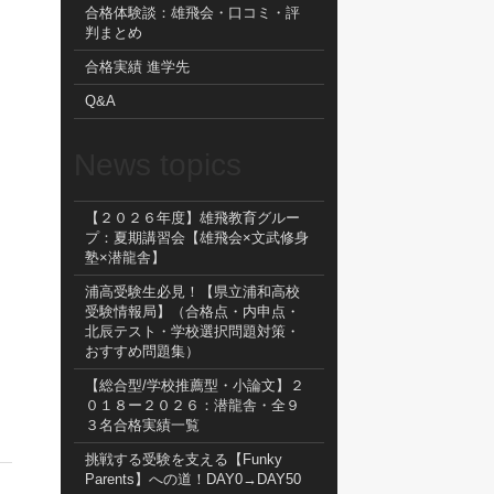
合格体験談：雄飛会・口コミ・評
判まとめ
合格実績 進学先
Q&A
News topics
【２０２６年度】雄飛教育グルー
プ：夏期講習会【雄飛会×文武修身
塾×潜龍舎】
浦高受験生必見！【県立浦和高校
受験情報局】（合格点・内申点・
北辰テスト・学校選択問題対策・
おすすめ問題集）
【総合型/学校推薦型・小論文】２
０１８ー２０２６：潜龍舎・全９
３名合格実績一覧
挑戦する受験を支える【Funky
Parents】への道！DAY0→DAY50