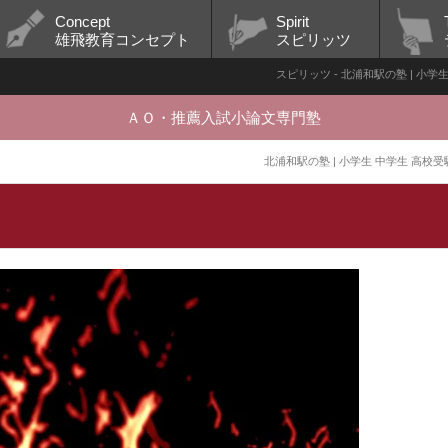
Concept
Spirit
雄飛教育コンセプト
スピリッツ
スピリッツ - 北浦和駅の塾 | 小学
ＡＯ・推薦入試小論文専門塾
北浦和駅の塾 | 小学生 中学生 高校受