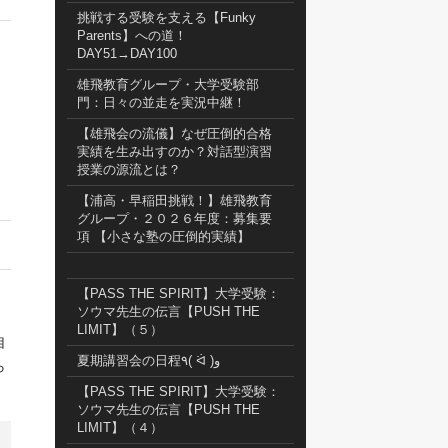
挑戦する受験を支える【Funky
Parents】への道！
DAY51→DAY100
雄飛教育グループ・大学受験部
門：日々の並走を実況中継！
【雄飛会の流儀】なぜ圧倒的合格
実績を生み出すのか？対話型演習
授業の源流とは？
【浦高・早稲田挑戦！】雄飛教育
グループ・２０２６年度：募集要
項 【小さな塾の圧倒的実績】
【PASS THE SPIRIT】大学受験：
ソウマ先生の伝言【PUSH THE
LIMIT】（５）
自
夏期講習会の日程٩( ᐛ )و
ら
【PASS THE SPIRIT】大学受験：
ソウマ先生の伝言【PUSH THE
LIMIT】（４）