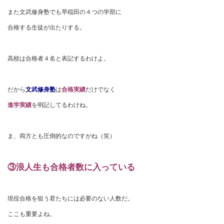
また文武修身塾でも早稲田の４つの学部に
合格する生徒が出たりする。
高校は合格者４名と表記するわけよ。
だから
文武修身塾
は
合格実績
だけでなく
進学実績
を明記してるわけね。
ま、両方とも圧倒的なのですがね（笑）
③浪人生も合格者数に入っている
現役合格を狙う君たちには必要のない人数だ。
ここも重要よね。