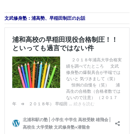
文武修身塾：浦高勢、早稲田制圧のお話