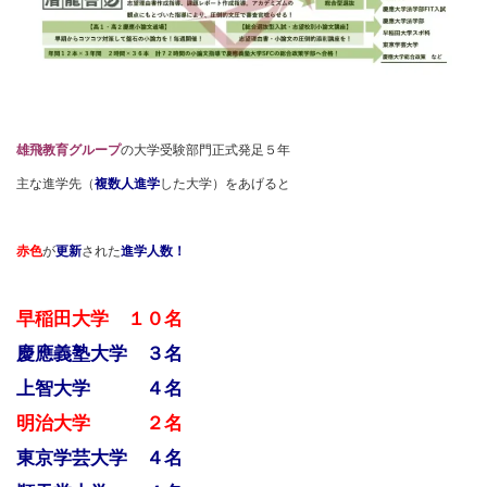
雄飛教育グループ
の大学受験部門正式発足５年
主な進学先（
複数人進学
した大学）をあげると
赤色
が
更新
された
進学人数！
早稲田大学 １０名
慶應義塾大学 ３名
上智大学 ４名
明治大学 ２名
東京学芸大学 ４名