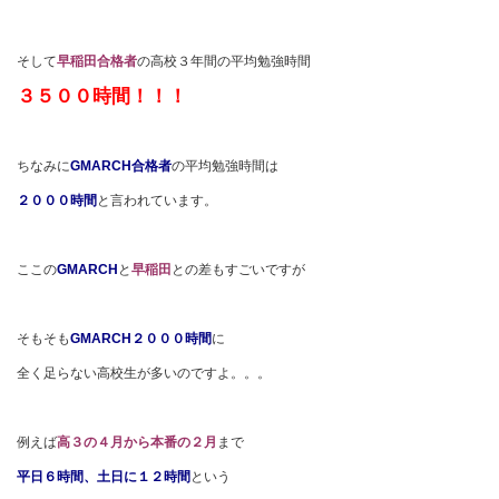
そして
早稲田合格者
の高校３年間の平均勉強時間
３５００時間！！！
ちなみに
GMARCH合格者
の平均勉強時間は
２０００時間
と言われています。
ここの
GMARCH
と
早稲田
との差もすごいですが
そもそも
GMARCH２０００時間
に
全く足らない高校生が多いのですよ。。。
例えば
高３の４月から本番の２月
まで
平日６時間、土日に１２時間
という