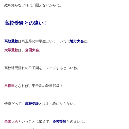
敵を知らなければ、闘えないからね。
高校受験との違い！
高校受験
は埼玉県の中学生という、いわば
地方大会
だ。
大学受験
は、
全国大会
。
高校球児憧れの甲子園をイメージするといいね。
早稲田
となれば、甲子園の決勝戦級！
倍率だって、
高校受験
とは比べ物にならない。
全国大会
ということに加えて、
高校受験
との違いは、