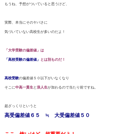
もうね、予想がついていると思うけど、
実際、本当にそのヤバさに
気づいていない高校生が多いのだよ！
「大学受験の偏差値」は
「高校受験の偏差値」
とは別ものだ！
高校受験
の偏差値５０以下がいなくなり
そこに
中高一貫生
と
浪人生
が加わるので当たり前ですね。
超ざっくりというと
高受偏差値６５ ≒ 大受偏差値５０