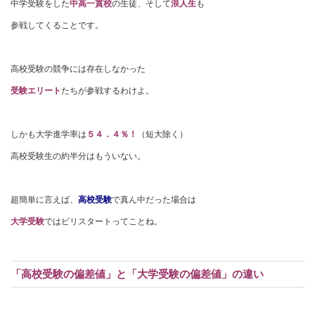
中学受験をした
中高一貫校
の生徒、そして
浪人生
も
参戦してくることです。
高校受験の競争には存在しなかった
受験エリート
たちが参戦するわけよ。
しかも大学進学率は
５４．４％！
（短大除く）
高校受験生の約半分はもういない。
超簡単に言えば、
高校受験
で真ん中だった場合は
大学受験
ではビリスタートってことね。
「高校受験の偏差値」と「大学受験の偏差値」の違い