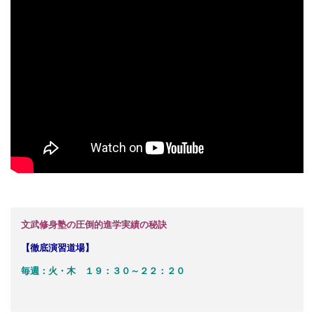
文武修身塾の圧倒的進学実績の秘訣
【徹底演習道場】
毎週：火・木 １９：３０～２２：２０