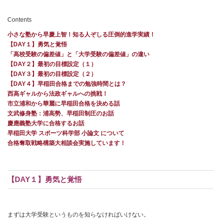
Contents
小さな塾から早慶上智！知る人ぞしる圧倒的進学実績！
【DAY１】勇気と覚悟
「高校受験の偏差値」と「大学受験の偏差値」の違い
【DAY２】最初の目標設定（１）
【DAY３】最初の目標設定（２）
【DAY４】早稲田合格までの勉強時間とは？
西高ギャルから法政ギャルへの挑戦！
市立浦和から華麗に早稲田合格を決める話
文武修身塾：浦高勢、早稲田制圧のお話
慶應義塾大学に合格するお話
早稲田大学 スポーツ科学部 小論文 について
合格奪取戦略構築大相談会実施しています！
【DAY１】勇気と覚悟
まずは大学受験というものを知らなければいけない。