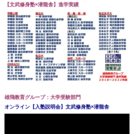
【文武修身塾×潜龍舎】進学実績
雄飛教育グループ：大学受験部門
オンライン【入塾説明会】文武修身塾×潜龍舎