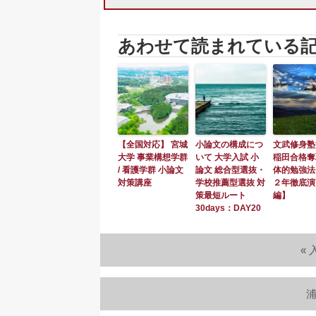
あわせて読まれている
【全国対応】 宮城
小論文の構成につ
文武修身塾
大学 事業構想学群
いて 大学入試 小
稲田合格奪
/ 看護学群 小論文
論文 総合型選抜・
体的勉強法
対策講座
学校推薦型選抜 対
２年徹底演
策最短ルート
編】
30days：DAY20
«
浦