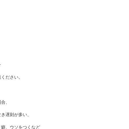
を
談ください。
場合、
なき遅刻が多い、
り癖、ウソをつくなど