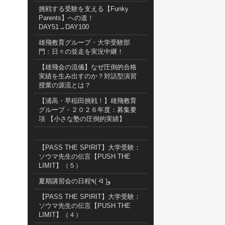
挑戦する受験を支える【Funky
Parents】への道！
DAY51→DAY100
雄飛教育グループ・大学受験部
門：日々の並走を実況中継！
【雄飛会の流儀】なぜ圧倒的合格
実績を生み出すのか？対話型演習
授業の源流とは？
【浦高・早稲田挑戦！】雄飛教育
グループ・２０２６年度：募集要
項 【小さな塾の圧倒的実績】
【PASS THE SPIRIT】大学受験：
ソウマ先生の伝言【PUSH THE
LIMIT】（５）
夏期講習会の日程٩( ᐛ )و
【PASS THE SPIRIT】大学受験：
ソウマ先生の伝言【PUSH THE
LIMIT】（４）