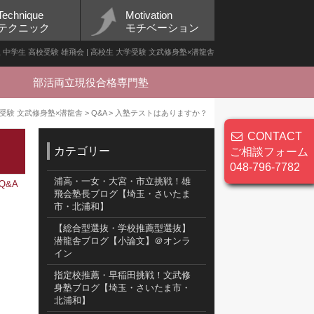
Technique
Motivation
テクニック
モチベーション
 中学生 高校受験 雄飛会 | 高校生 大学受験 文武修身塾×潜龍舎
部活両立現役合格専門塾
大学受験 文武修身塾×潜龍舎
>
Q&A
>
入塾テストはありますか？
CONTACT
カテゴリー
ご相談フォーム
048-796-7782
浦高・一女・大宮・市立挑戦！雄
Q&A
飛会塾長ブログ【埼玉・さいたま
市・北浦和】
【総合型選抜・学校推薦型選抜】
潜龍舎ブログ【小論文】＠オンラ
イン
指定校推薦・早稲田挑戦！文武修
身塾ブログ【埼玉・さいたま市・
北浦和】