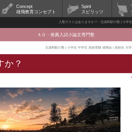
Concept
Spirit
雄飛教育コンセプト
スピリッツ
入塾テストはありますか？ - 北浦和駅の塾 | 小学生
ＡＯ・推薦入試小論文専門塾
北浦和駅の塾 | 小学生 中学生 高校受験 雄飛会 | 高校生 
すか？