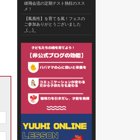
雄飛会流の定期テスト熱狂のスス
メ！
【鳳凰性】を育てる風！フェスの
ご参加ありがとうございました
_(._.)_