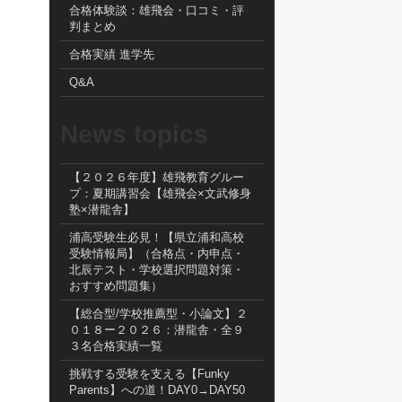
合格体験談：雄飛会・口コミ・評
判まとめ
合格実績 進学先
Q&A
News topics
【２０２６年度】雄飛教育グルー
プ：夏期講習会【雄飛会×文武修身
塾×潜龍舎】
浦高受験生必見！【県立浦和高校
受験情報局】（合格点・内申点・
北辰テスト・学校選択問題対策・
おすすめ問題集）
【総合型/学校推薦型・小論文】２
０１８ー２０２６：潜龍舎・全９
３名合格実績一覧
挑戦する受験を支える【Funky
Parents】への道！DAY0→DAY50