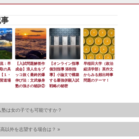
記事
流：早
【入試問題解答作
【オンライン指導
早稲田大学（政治
取の具
成会】浪人生をブ
個別指導 添削指
経済学部）英作文
【１・
ッコ抜く最終的爆
導】小論文で構築
からみる頻出時事
習道場
伸び法：文武修身
する最強併願入試
問題のテーマ！
塾の強さの秘訣②
戦略の秘密
 入塾は女の子でも可能ですか？
高以外を志望する場合は？ »