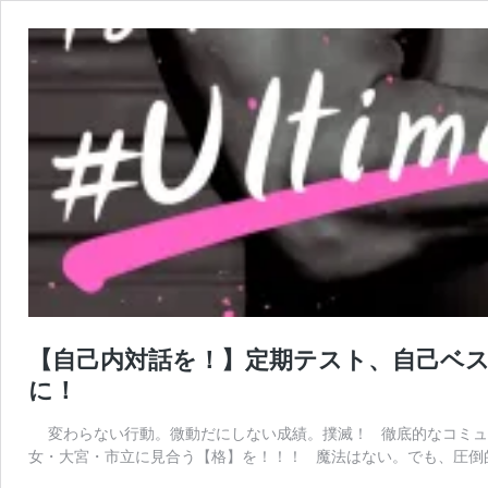
【自己内対話を！】定期テスト、自己ベ
に！
変わらない行動。微動だにしない成績。撲滅！ 徹底的なコミュニ
女・大宮・市立に見合う【格】を！！！ 魔法はない。でも、圧倒