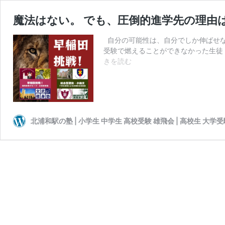
魔法はない。 でも、圧倒的進学先の理由
自分の可能性は、自分でしか伸ばせな
受験で燃えることができなかった生徒
魔
きを読む
法
は
な
い。
で
北浦和駅の塾 | 小学生 中学生 高校受験 雄飛会 | 高校生 大学
も、
圧
倒
的
進
学
先
の
理
由