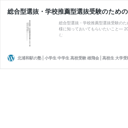
総合型選抜・学校推薦型選抜受験のための
総合型選抜・学校推薦型選抜受験のた
様に知っておいてもらいたいこと― 202
総
む
合
型
選
北浦和駅の塾 | 小学生 中学生 高校受験 雄飛会 | 高校生 大学
抜・
学
校
推
薦
型
選
抜
受
験
の
た