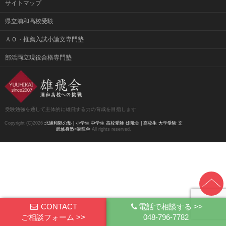
サイトマップ
県立浦和高校受験
ＡＯ・推薦入試小論文専門塾
部活両立現役合格専門塾
受験勉強を通して主体的に雄飛する力の育成を目指します
Copyright (C)2026
北浦和駅の塾 | 小学生 中学生 高校受験 雄飛会 | 高校生 大学受験 文
武修身塾×潜龍舎
All rights reserved.
CONTACT
電話で相談する >>
ご相談フォーム >>
048-796-7782