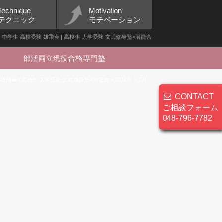
Technique
Motivation
テクニック
モチベーション
小学生 中学生 高校受験 雄飛会 | 高校生 大学受験 文武修身塾×潜龍舎
部活両立現役合格専門塾
 雄飛会 | 高校生 大学受験 文武修身塾×潜龍舎
>
2018年
>
7月
CONTACT
ご相談フォーム
048-796-7782