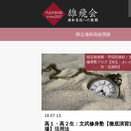
県立浦和高校受験
指定校推薦・早稲田挑戦！
修身塾ブログ【埼玉・さい
市・北浦和】
18.07.13
高１・高２生：文武修身塾【徹底演習
場】活用法