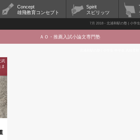
Concept
Spirit
雄飛教育コンセプト
スピリッツ
7月 2018 - 北浦和駅の塾 | 
ＡＯ・推薦入試小論文専門塾
北浦和駅の塾 | 小学生 中学生 高校受験
文武
たま
道