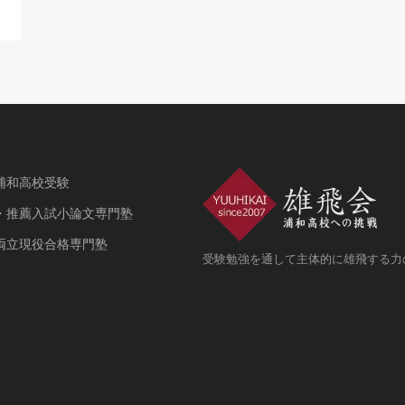
浦和高校受験
・推薦入試小論文専門塾
両立現役合格専門塾
受験勉強を通して主体的に雄飛する力