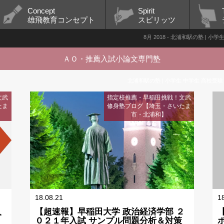
Concept
Spirit
雄飛教育コンセプト
スピリッツ
8月 2018 - 北浦和駅の塾 | 
ＡＯ・推薦入試小論文専門塾
北浦和駅の塾 | 小学生 中学生 高校受験
文武
指定校推薦・早稲田挑戦！文武
たま
修身塾ブログ【埼玉・さいたま
市・北浦和】
18.08.21
1
入
【超速報】早稲田大学 政治経済学部 ２
０２１年入試 サンプル問題分析＆対策