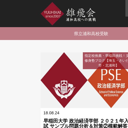
県立浦和高校受験
指定校推薦・早稲田挑戦！
修身塾ブログ【埼玉・さい
市・北浦和】
18.08.24
早稲田大学 政治経済学部 ２０２１年
試 サンプル問題分析＆対策②模範解答