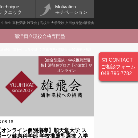
Technique
Motivation
テクニック
モチベーション
小学生 中学生 高校受験 雄飛会 | 高校生 大学受験 文武修身塾×潜龍舎
部活両立現役合格専門塾
 雄飛会 | 高校生 大学受験 文武修身塾×潜龍舎
>
2018年
>
8月
CONTACT
【総合型選抜・学校推薦型選
抜】潜龍舎ブログ【小論文】＠
ご相談フォーム
オンライン
048-796-7782
8.08.16
【オンライン個別指導】順天堂大学 ス
ポーツ健康科学部 学校推薦型選抜 入学