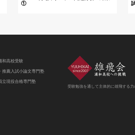
①
浦和高校受験
・推薦入試小論文専門塾
両立現役合格専門塾
受験勉強を通して主体的に雄飛する力