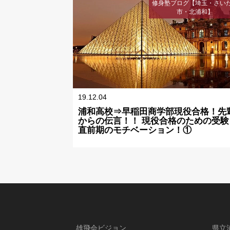
修身塾ブログ【埼玉・さい
市・北浦和】
19.12.04
浦和高校⇒早稲田商学部現役合格！先
からの伝言！！ 現役合格のための受験
直前期のモチベーション！①
雄飛会ビジョン
県立