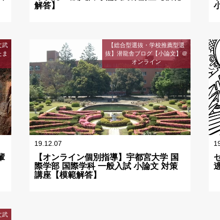
解答】
文武
【総合型選抜・学校推薦型選
たま
抜】潜龍舎ブログ【小論文】＠
オンライン
19.12.07
1
輩
【オンライン個別指導】宇都宮大学 国
際学部 国際学科 一般入試 小論文 対策
講座【模範解答】
文武