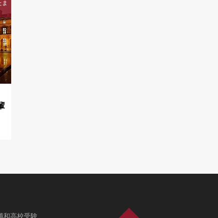
たま
輩
浦和高校受験