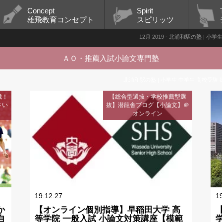
Concept
Spirit
雄飛教育コンセプト
スピリッツ
12月 2019 - 北浦和駅の塾 | 
ＡＯ・推薦入試小論文専門塾
北浦和駅の塾 | 小学生 中学生 高校受験 
戦！
【総合型選抜・学校推薦型選
さい
抜】潜龍舎ブログ【小論文】＠
オンライン
19.12.27
1
か
【オンライン個別指導】早稲田大学 高
自
等学院 一般入試 小論文対策講座【模範