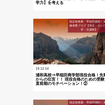
学力】を考える
指定校推薦・早稲田挑戦！
修身塾ブログ【埼玉・さい
市・北浦和】
19.12.14
浦和高校⇒早稲田商学部現役合格！先
からの伝言！！ 現役合格のための受験
直前期のモチベーション！②
指定校推薦・早稲田挑戦！