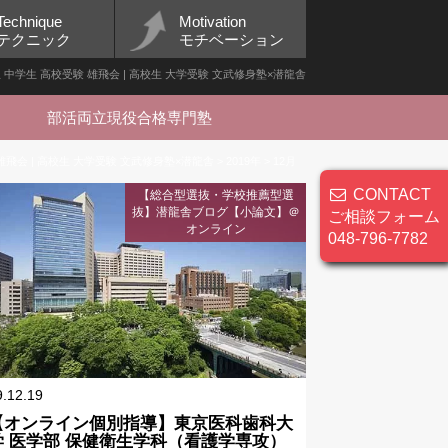
Technique
Motivation
テクニック
モチベーション
小学生 中学生 高校受験 雄飛会 | 高校生 大学受験 文武修身塾×潜龍舎
部活両立現役合格専門塾
雄飛会 | 高校生 大学受験 文武修身塾×潜龍舎
>
2019年
>
12月
CONTACT
【総合型選抜・学校推薦型選
抜】潜龍舎ブログ【小論文】＠
ご相談フォーム
オンライン
048-796-7782
9.12.19
【オンライン個別指導】東京医科歯科大
学 医学部 保健衛生学科（看護学専攻）