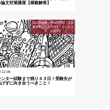
小論文対策講座【模範解答】
指定校推薦・早稲田挑戦！文武
修身塾ブログ【埼玉・さいたま
市・北浦和】
9.12.06
センター試験まで残り４３日！受験生が
逃げずに向き合うべきこと！