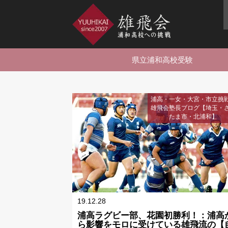
県立浦和高校受験
浦高・一女・大宮・市立挑
雄飛会塾長ブログ【埼玉・
たま市・北浦和】
19.12.28
浦高ラグビー部、花園初勝利！：浦高
ら影響をモロに受けている雄飛流の【