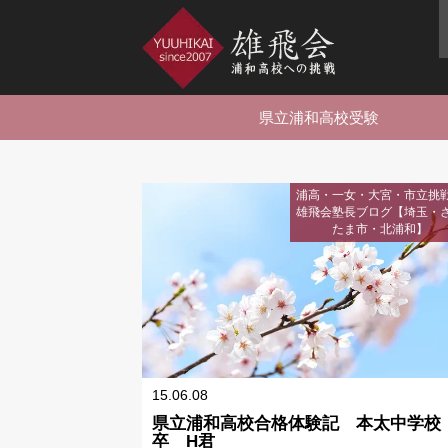
県立浦和高校受験
浦高・一女・大宮・市立挑
雄飛会塾長ブログ【埼玉・
たま市・北浦和】
15.06.08
県立浦和高校合格体験記 本太中学校
卒 H君