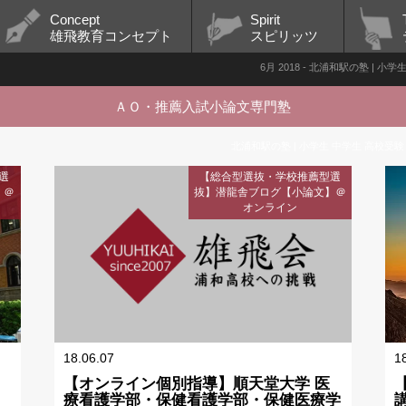
Concept
Spirit
雄飛教育コンセプト
スピリッツ
6月 2018 - 北浦和駅の塾 | 
ＡＯ・推薦入試小論文専門塾
北浦和駅の塾 | 小学生 中学生 高校受験
選
【総合型選抜・学校推薦型選
】＠
抜】潜龍舎ブログ【小論文】＠
オンライン
18.06.07
1
【オンライン個別指導】順天堂大学 医
療看護学部・保健看護学部・保健医療学