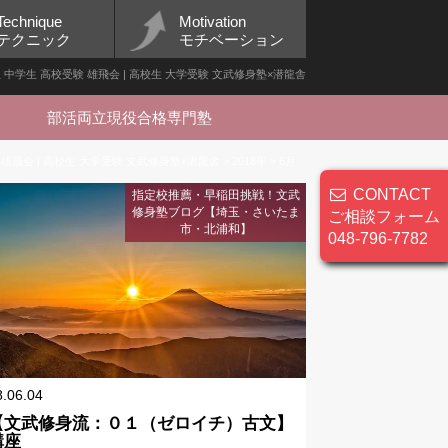
Technique
Motivation
テクニック
モチベーション
小学生 中学生 高校受験 雄飛会 | 高校生 大学受験 文武修身塾×潜龍舎
部活両立現役合格専門塾
 雄飛会 | 高校生 大学受験 文武修身塾×潜龍舎
>
2018年
>
6月
CONTACT
指定校推薦・早稲田挑戦！文武
修身塾ブログ【埼玉・さいたま
ご相談フォーム
市・北浦和】
048-796-7782
8.06.04
【文武修身流：０１（ゼロイチ）古文】
講座