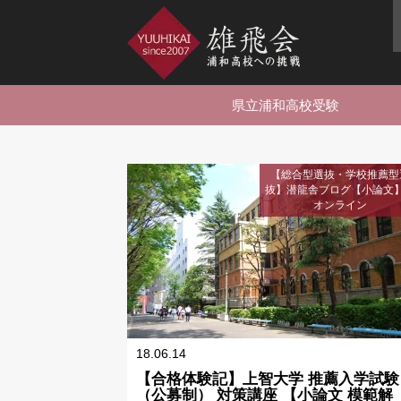
県立浦和高校受験
【総合型選抜・学校推薦型
抜】潜龍舎ブログ【小論文
オンライン
18.06.14
【合格体験記】上智大学 推薦入学試験
（公募制） 対策講座 【小論文 模範解