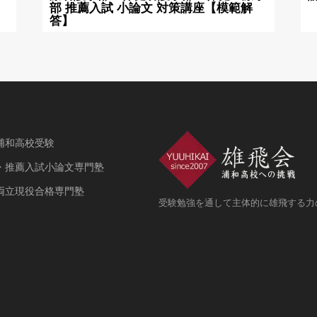
部 推薦入試 小論文 対策講座【模範解
答】
浦和高校受験
・推薦入試小論文専門塾
両立現役合格専門塾
受験勉強を通して主体的に雄飛する力