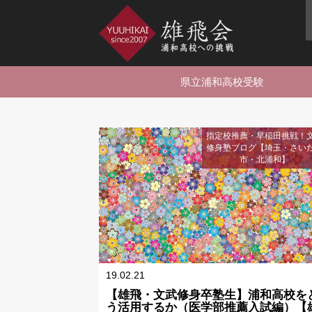
県立浦和高校受験
指定校推薦・早稲田挑戦！
修身塾ブログ【埼玉・さい
市・北浦和】
19.02.21
【雄飛・文武修身卒塾生】浦和高校を
う活用するか（医学部推薦入試編）【