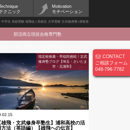
Technique
Motivation
テクニック
モチベーション
小学生 中学生 高校受験 雄飛会 | 高校生 大学受験 文武修身塾×潜龍舎
部活両立現役合格専門塾
 雄飛会 | 高校生 大学受験 文武修身塾×潜龍舎
>
2019年
>
2月
CONTACT
指定校推薦・早稲田挑戦！文武
修身塾ブログ【埼玉・さいたま
ご相談フォーム
市・北浦和】
048-796-7782
9.02.15
【雄飛・文武修身卒塾生】浦和高校の活
用方法（英語編）【雄飛への伝言】