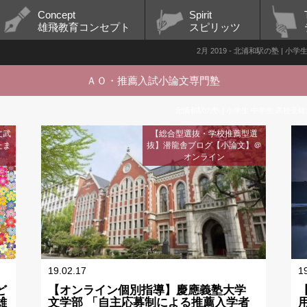
Concept
Spirit
雄飛教育コンセプト
スピリッツ
2月 2019 - 北浦和駅の塾 | 
ＡＯ・推薦入試小論文専門塾
北浦和駅の塾 | 小学生 中学生 高校受験
文武
【総合型選抜・学校推薦型選
たま
抜】潜龍舎ブログ【小論文】＠
オンライン
19.02.17
1
ど
【オンライン個別指導】慶應義塾大学
雄
文学部 「自主応募制による推薦入学者