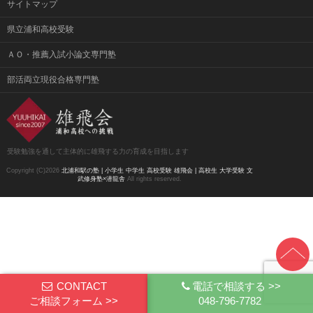
サイトマップ
県立浦和高校受験
ＡＯ・推薦入試小論文専門塾
部活両立現役合格専門塾
受験勉強を通して主体的に雄飛する力の育成を目指します
Copyright (C)2026
北浦和駅の塾 | 小学生 中学生 高校受験 雄飛会 | 高校生 大学受験 文
武修身塾×潜龍舎
All rights reserved.
CONTACT
電話で相談する >>
ご相談フォーム >>
048-796-7782