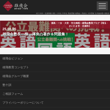
8月 2025 - 北浦和駅の塾 | 小学生 中学生 高校受験 雄飛会 | 高校生 大学受験 文武修身塾×潜龍舎
北浦和駅の塾 | 小学生 中学生 高校受験 雄飛会 | 高校生 大学受験 文武修身塾×潜龍舎
>
2025年
>
8月
浦高・一女・大宮・市立挑戦！雄飛会塾長ブログ【埼玉・
さいたま市・北浦和】
25.08.05
雄飛会塾長一柳、渾身の著作＆問題集！
雄飛会ビジョン
雄飛教育コンセプト
雄飛会グループ概要
塾十訓
ご相談フォーム
プライバシーポリシーについて