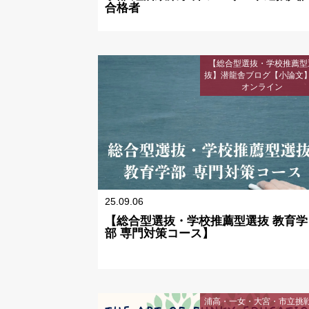
合格者
【総合型選抜・学校推薦型
抜】潜龍舎ブログ【小論文
オンライン
25.09.06
【総合型選抜・学校推薦型選抜 教育学
部 専門対策コース】
浦高・一女・大宮・市立挑