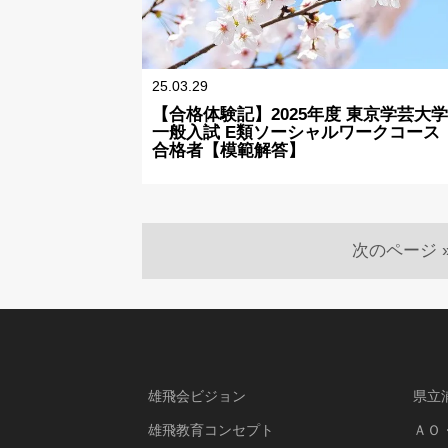
25.03.29
【合格体験記】2025年度 東京学芸大学
一般入試 E類ソーシャルワークコース
合格者【模範解答】
次のページ 
雄飛会ビジョン
県立
雄飛教育コンセプト
ＡＯ