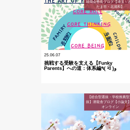
雄飛会塾長ブログ【埼玉・
たま市・北浦和】
25.06.07
挑戦する受験を支える【Funky
Parents】への道：体系編٩( ᐛ )و
【総合型選抜・学校推薦型
抜】潜龍舎ブログ【小論文
オンライン