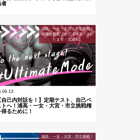
格者
浦高・一女・大宮・市立挑戦！
雄飛会塾長ブログ【埼玉・さい
たま市・北浦和】
5.06.13
【自己内対話を！】定期テスト、自己ベ
ストへ！浦高・一女・大宮・市立挑戦権
を得るために！
浦高・一女・大宮・市立挑戦！