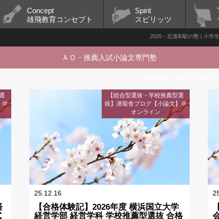
Concept
Spirit
雄飛教育コンセプト
スピリッツ
2025 - 北浦和駅の塾 | 
ＡＯ・推薦入試小論文専門塾
北浦和駅の塾 | 小学生 中学生 高
選
【総合型選抜・学校推薦型選
】＠
抜】潜龍舎ブログ【小論文】＠
オンライン
25.12.16
2
済
【合格体験記】2026年度 横浜国立大学
試
経営学部 経営学科 学校推薦型選抜 合格