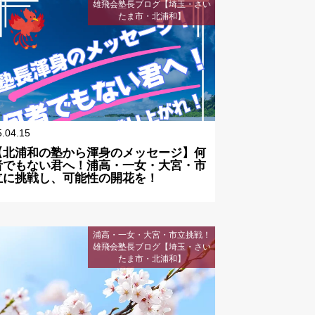
雄飛会塾長ブログ【埼玉・さい
たま市・北浦和】
5.04.15
【北浦和の塾から渾身のメッセージ】何
者でもない君へ！浦高・一女・大宮・市
立に挑戦し、可能性の開花を！
浦高・一女・大宮・市立挑戦！
雄飛会塾長ブログ【埼玉・さい
たま市・北浦和】