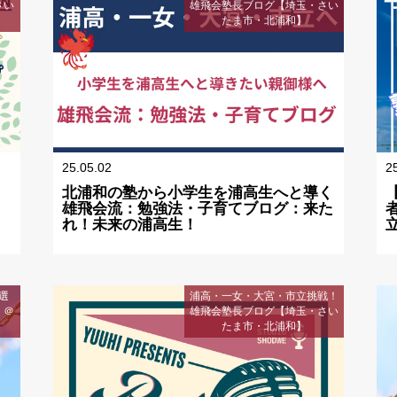
さい
雄飛会塾長ブログ【埼玉・さい
たま市・北浦和】
25.05.02
2
北浦和の塾から小学生を浦高生へと導く
雄飛会流：勉強法・子育てブログ：来た
れ！未来の浦高生！
選
浦高・一女・大宮・市立挑戦！
】＠
雄飛会塾長ブログ【埼玉・さい
たま市・北浦和】