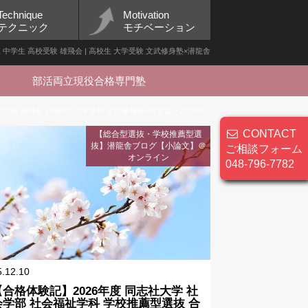
Technique
Motivation
テクニック
モチベーション
小学生 中学生 高校受験 雄飛会 | 高校生 大学受験 文武修身塾×潜龍舎
部活両立現役合格専門塾
校受験 雄飛会 | 高校生 大学受験 文武修身塾×潜龍舎
>
2025年
CONTACT
【総合型選抜・学校推薦型選
抜】潜龍舎ブログ【小論文】＠
ご相談フォーム
オンライン
048-796-7782
5.12.10
【合格体験記】2026年度 同志社大学 社
会学部 社会福祉学科 学校推薦型選抜 合