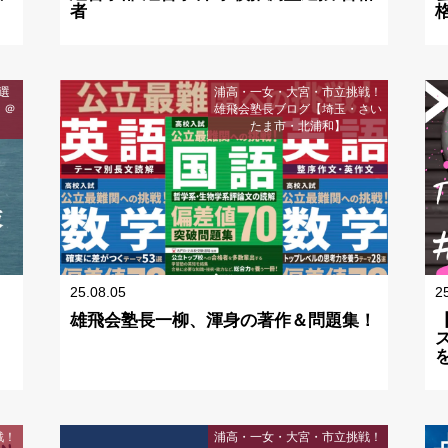
者
選
浦高・一女・大宮・市立挑戦！
】＠
雄飛会塾長ブログ【埼玉・さい
たま市・北浦和】
25.08.05
2
雄飛会塾長一柳、渾身の著作＆問題集！
戦！
浦高・一女・大宮・市立挑戦！