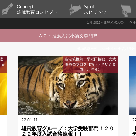
Concept
Spirit
雄飛教育コンセプト
スピリッツ
1月 2022 - 北浦和駅の塾 | 
ＡＯ・推薦入試小論文専門塾
北浦和駅の塾 | 小学生 中学生 高校受験
選
指定校推薦・早稲田挑戦！文武
】＠
修身塾ブログ【埼玉・さいたま
市・北浦和】
22.01.11
2
雄飛教育グループ：大学受験部門！２０
２２年度入試合格速報！！