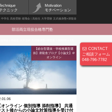
Technique
Motivation
テクニック
モチベーション
小学生 中学生 高校受験 雄飛会 | 高校生 大学受験 文武修身塾×潜龍舎
部活両立現役合格専門塾
 雄飛会 | 高校生 大学受験 文武修身塾×潜龍舎
>
2022年
>
1月
CONTACT
【総合型選抜・学校推薦型選
抜】潜龍舎ブログ【小論文】＠
ご相談フォーム
オンライン
048-796-7782
2.01.06
【オンライン 個別指導 添削指導】 共通
テスト後からの小論文対策指導を受け付