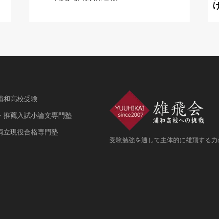
浦和高校受験
・推薦入試小論文専門塾
両立現役合格専門塾
受験勉強を通して主体的に雄飛する力