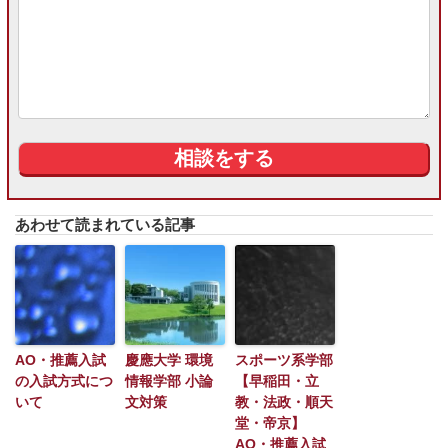
あわせて読まれている記事
AO・推薦入試
慶應大学 環境
スポーツ系学部
の入試方式につ
情報学部 小論
【早稲田・立
いて
文対策
教・法政・順天
堂・帝京】
AO・推薦入試