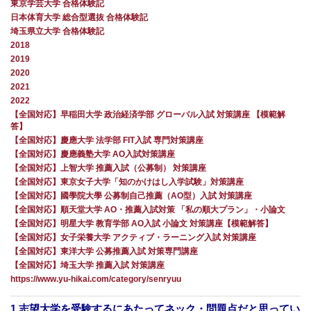
東京学芸大学 合格体験記
日本体育大学 総合型選抜 合格体験記
埼玉県立大学 合格体験記
2018
2019
2020
2021
2022
【全国対応】早稲田大学 政治経済学部 グローバル入試 対策講座 【模範解
答】
【全国対応】慶應大学 法学部 FIT入試 専門対策講座
【全国対応】慶應義塾大学 AO入試対策講座
【全国対応】上智大学 推薦入試（公募制） 対策講座
【全国対応】東京女子大学「知のかけはし入学試験」対策講座
【全国対応】國學院大學 公募制自己推薦（AO型）入試 対策講座
【全国対応】順天堂大学 AO・推薦入試対策 「私の順大プラン」・小論文
【全国対応】明星大学 教育学部 AO入試 小論文 対策講座【模範解答】
【全国対応】女子栄養大学 アクティブ・ラーニング入試 対策講座
【全国対応】東洋大学 公募推薦入試 対策専門講座
【全国対応】埼玉大学 推薦入試 対策講座
https://www.yu-hikai.com/category/senryuu
1.志望大学を受験するにあたってネック・問題点だと思ってい