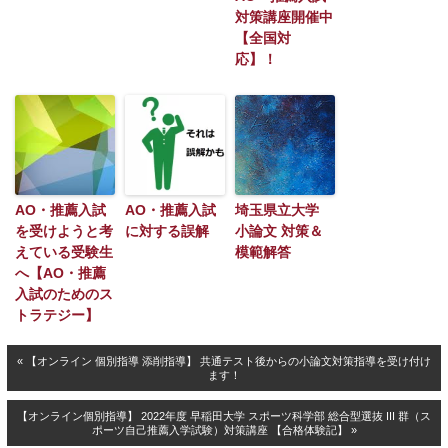
対策講座開催中
【全国対
応】！
AO・推薦入試
AO・推薦入試
埼玉県立大学
を受けようと考
に対する誤解
小論文 対策＆
えている受験生
模範解答
へ【AO・推薦
入試のためのス
トラテジー】
« 【オンライン 個別指導 添削指導】 共通テスト後からの小論文対策指導を受け付け
ます！
【オンライン個別指導】 2022年度 早稲田大学 スポーツ科学部 総合型選抜 III 群（ス
ポーツ自己推薦入学試験）対策講座 【合格体験記】 »