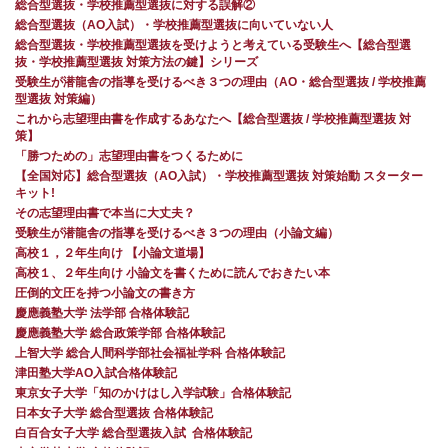
総合型選抜・学校推薦型選抜に対する誤解②
総合型選抜（AO入試）・学校推薦型選抜に向いていない人
総合型選抜・学校推薦型選抜を受けようと考えている受験生へ【総合型選
抜・学校推薦型選抜 対策方法の鍵】シリーズ
受験生が潜龍舎の指導を受けるべき３つの理由（AO・総合型選抜 / 学校推薦
型選抜 対策編）
これから志望理由書を作成するあなたへ【総合型選抜 / 学校推薦型選抜 対
策】
「勝つための」志望理由書をつくるために
【全国対応】総合型選抜（AO入試）・学校推薦型選抜 対策始動 スターター
キット!
その志望理由書で本当に大丈夫？
受験生が潜龍舎の指導を受けるべき３つの理由（小論文編）
高校１，２年生向け 【小論文道場】
高校１、２年生向け 小論文を書くために読んでおきたい本
圧倒的文圧を持つ小論文の書き方
慶應義塾大学 法学部 合格体験記
慶應義塾大学 総合政策学部 合格体験記
上智大学 総合人間科学部社会福祉学科 合格体験記
津田塾大学AO入試合格体験記
東京女子大学「知のかけはし入学試験」合格体験記
日本女子大学 総合型選抜 合格体験記
白百合女子大学 総合型選抜入試 合格体験記