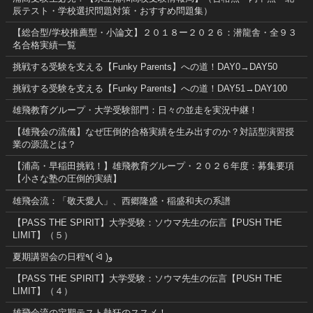
辰テスト・学校選択問題対策・おすすめ問題集）
【総合型/学校推薦型・小論文】２０１８ー２０２６：潜龍舎・全９３
名合格実績一覧
挑戦する受験を支える【Funky Parents】への道！DAY0→DAY50
挑戦する受験を支える【Funky Parents】への道！DAY51→DAY100
雄飛教育グループ・大学受験部門：日々の並走を実況中継！
【雄飛会の流儀】なぜ圧倒的合格実績を生み出すのか？対話型演習授
業の源流とは？
【浦高・早稲田挑戦！】雄飛教育グループ・２０２６年度：募集要項
【小さな塾の圧倒的実績】
雄飛会流：「敬天愛人」、西郷隆盛・稲盛和夫の系譜
【PASS THE SPIRIT】大学受験：ソウマ先生の伝言【PUSH THE
LIMIT】（５）
夏期講習会の日程٩( ᐛ )و
【PASS THE SPIRIT】大学受験：ソウマ先生の伝言【PUSH THE
LIMIT】（４）
雄飛会流の定期テスト熱狂のススメ！