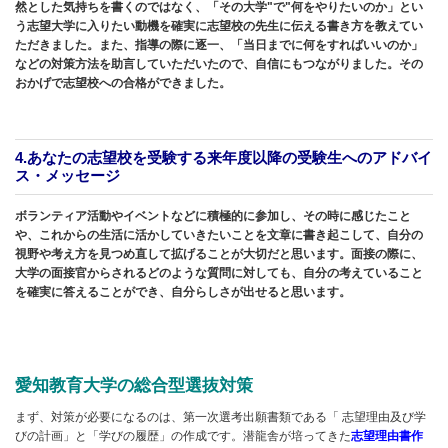
然とした気持ちを書くのではなく、「その大学"で"何をやりたいのか」とい
う志望大学に入りたい動機を確実に志望校の先生に伝える書き方を教えてい
ただきました。また、指導の際に逐一、「当日までに何をすればいいのか」
などの対策方法を助言していただいたので、自信にもつながりました。その
おかげで志望校への合格ができました。
4.あなたの志望校を受験する来年度以降の受験生へのアドバイ
ス・メッセージ
ボランティア活動やイベントなどに積極的に参加し、その時に感じたこと
や、これからの生活に活かしていきたいことを文章に書き起こして、自分の
視野や考え方を見つめ直して拡げることが大切だと思います。面接の際に、
大学の面接官からされるどのような質問に対しても、自分の考えていること
を確実に答えることができ、自分らしさが出せると思います。
愛知教育大学の総合型選抜対策
まず、対策が必要になるのは、第一次選考出願書類である「 志望理由及び学
びの計画」と「学びの履歴」の作成です。潜龍舎が培ってきた
志望理由書作