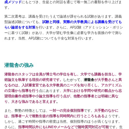
成メソッド
にもとづき、生徒との対話を通じて唯一無二の書類を作り上げま
す。
第二次選考は、講義を受けたうえで論述が課せられる試験があります。講義
型論述試験についても、
試験と同様、実際の大学教員による講義を受けても
らい論述をする対策
を行います。さらに、AP試験（アドミッション・ポリシ
ーに基づく試験）があり、大学が望む学生像に必要な学力を面接の中で測ら
れます。当然、AP試験についても十全な対策を行います。
潜龍舎の強み
潜龍舎のスタッフは全員が博士号の学位を有し、大学でも講義を担当し、学
術論文を執筆する現役の研究者です。
したがって、
潜龍舎
が大手塾さんと異
なるのは、入試審査官である大学教員のニーズを知り尽くし、アカデミズム
の立場から指導を行う
点にあります
。
大学における学問や研究の観点から志
望理由書作成指導や小論文指導を行う点が、他塾の指導者とは明確に異な
り、大きな強みであると言えます
。
また、弊塾の特徴としては、
一対一の完全個別指導
です。
大手塾のなかに
は、指導者一人で複数生徒の指導を同時間内に行うところもある
ようです。
しかし、過ごす時間や指導の密度は当然、個別指導のほうが高くなります。
さらに、
指導時間以外にもLINEやメールなどで随時質問対応が可能
です。生