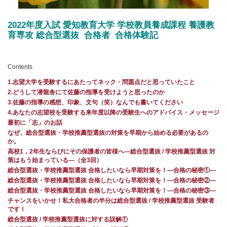
2022年度入試 愛知教育大学 学校教員養成課程 養護教
育専攻 総合型選抜 合格者 合格体験記
Contents
1.志望大学を受験するにあたってネック・問題点だと思っていたこと
2.どうして潜龍舎にて佐藤の指導を受けようと思ったのか
3.佐藤の指導の感想、印象、文句（笑）なんでも書いてください
4.あなたの志望校を受験する来年度以降の受験生へのアドバイス・メッセージ
最初に「志」のお話
なぜ、総合型選抜・学校推薦型選抜の対策を早期から始める必要があるの
か。
高校1，2年生ならびにその保護者の皆様へ―総合型選抜 / 学校推薦型選抜 対
策はもう始まっている―（全3回）
総合型選抜・学校推薦型選抜 合格したいなら早期対策を！—合格の秘密①—
総合型選抜・学校推薦型選抜 合格したいなら早期対策を！—合格の秘密②—
総合型選抜・学校推薦型選抜 合格したいなら早期対策を！—合格の秘密③—
チャンスをいかせ！私大合格者の半分は総合型選抜 / 学校推薦型選抜 受験者
です！
総合型選抜 / 学校推薦型選抜に対する誤解①