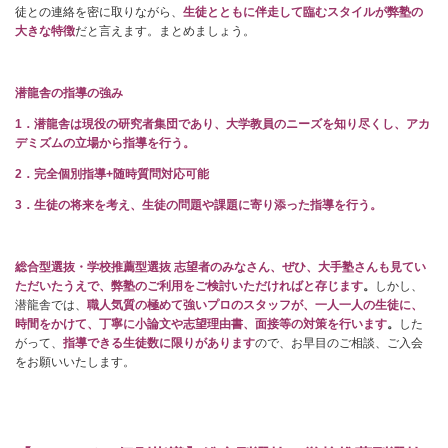
徒との連絡を密に取りながら、
生徒とともに伴走して臨むスタイルが弊塾の
大きな特徴
だと言えます。まとめましょう。
潜龍舎の指導の強み
1
．潜龍舎は現役の研究者集団であり、大学教員のニーズを知り尽くし、アカ
デミズムの立場から指導を行う。
2
．完全個別指導+随時質問対応可能
3
．生徒の将来を考え、生徒の問題や課題に寄り添った指導を行う。
総合型選抜・学校推薦型選抜 志望者のみなさん、ぜひ、大手塾さんも見てい
ただいたうえで、弊塾のご利用をご検討いただければと存じます
。
しかし、
潜龍舎では、
職人気質の極めて強いプロのスタッフが、一人一人の生徒に、
時間をかけて、丁寧に小論文や志望理由書、面接等の対策を行います
。
した
がって、
指導できる生徒数に限りがあります
ので、お早目のご相談、ご入会
をお願いいたします。