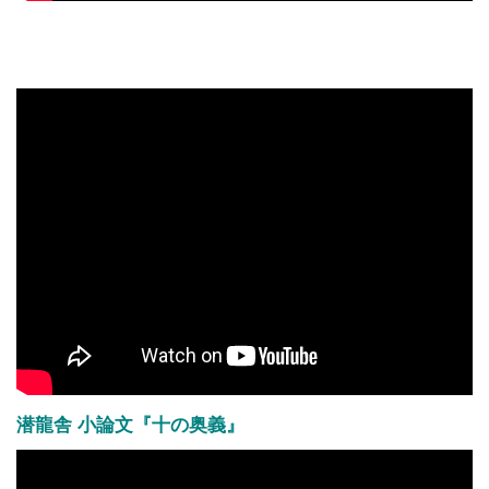
潜龍舎 小論文『十の奥義』