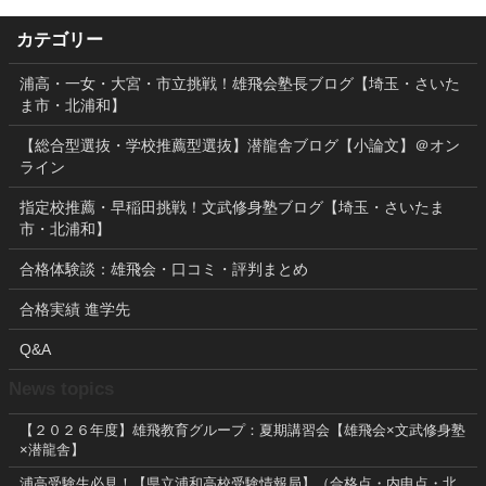
カテゴリー
浦高・一女・大宮・市立挑戦！雄飛会塾長ブログ【埼玉・さいた
ま市・北浦和】
【総合型選抜・学校推薦型選抜】潜龍舎ブログ【小論文】＠オン
ライン
指定校推薦・早稲田挑戦！文武修身塾ブログ【埼玉・さいたま
市・北浦和】
合格体験談：雄飛会・口コミ・評判まとめ
合格実績 進学先
Q&A
News topics
【２０２６年度】雄飛教育グループ：夏期講習会【雄飛会×文武修身塾
×潜龍舎】
浦高受験生必見！【県立浦和高校受験情報局】（合格点・内申点・北