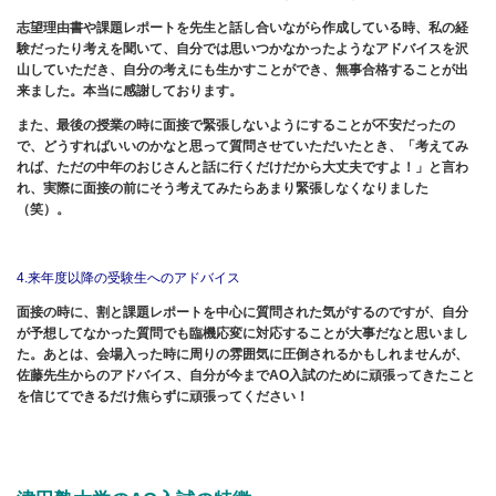
志望理由書や課題レポートを先生と話し合いながら作成している時、私の経
験だったり考えを聞いて、自分では思いつかなかったようなアドバイスを沢
山していただき、自分の考えにも生かすことができ、無事合格することが出
来ました。本当に感謝しております。
また、最後の授業の時に面接で緊張しないようにすることが不安だったの
で、どうすればいいのかなと思って質問させていただいたとき、「考えてみ
れば、ただの中年のおじさんと話に行くだけだから大丈夫ですよ！」と言わ
れ、実際に面接の前にそう考えてみたらあまり緊張しなくなりました
（笑）。
4.来年度以降の
受験生へのアドバイス
面接の時に、割と課題レポートを中心に質問された気がするのですが、自分
が予想してなかった質問でも臨機応変に対応することが大事だなと思いまし
た。あとは、会場入った時に周りの雰囲気に圧倒されるかもしれませんが、
佐藤先生からのアドバイス、自分が今までAO入試のために頑張ってきたこと
を信じてできるだけ焦らずに頑張ってください！