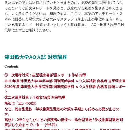
るいはその能力は維持されていると言えるのか。学校の先生に添削してもら
ったという小論文やレポートを見ると、残念ながら疑義を呈さざるをえませ
ん。よく考えてくださいね、無理ですよ。ここは、本物のアカデミック・ス
キルに習熟した現役の研究者のみがスタッフ（修士以上の学位を保有）をし
ている潜龍舎にて、対策を行いましょう！餅は餅屋に、AO・推薦入試専門対
策塾にまずはご相談ください。
津田塾大学AO入試 対策講座
Contents
①一次選考対策：志望理由書/課題レポート作成 指導
2020年度 津田塾大学 学芸学部 国際関係学科 ＡＯ入学試験 合格者 志望理由書
2020年度 津田塾大学 学芸学部 国際関係学科 ＡＯ入学試験 合格者 課題レポー
ト
②二次選考対策：小論文/面接 対策指導
最初に「志」のお話
なぜ、総合型選抜・学校推薦型選抜の対策を早期から始める必要があるの
か。
高校1，2年生ならびにその保護者の皆様へ―総合型選抜 / 学校推薦型選抜 対
策はもう始まっている―（全3回）