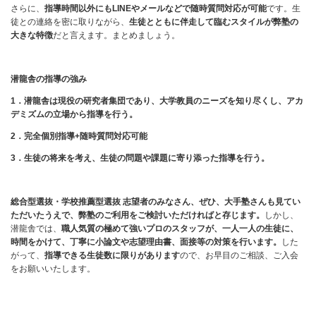
さらに、
指導時間以外にもLINEやメールなどで随時質問対応が可能
です。生
徒との連絡を密に取りながら、
生徒とともに伴走して臨むスタイルが弊塾の
大きな特徴
だと言えます。まとめましょう。
潜龍舎の指導の強み
1
．潜龍舎は現役の研究者集団であり、大学教員のニーズを知り尽くし、アカ
デミズムの立場から指導を行う。
2
．完全個別指導+随時質問対応可能
3
．生徒の将来を考え、生徒の問題や課題に寄り添った指導を行う。
総合型選抜・学校推薦型選抜 志望者のみなさん、ぜひ、大手塾さんも見てい
ただいたうえで、弊塾のご利用をご検討いただければと存じます。
しかし、
潜龍舎では、
職人気質の極めて強いプロのスタッフが、一人一人の生徒に、
時間をかけて、丁寧に小論文や志望理由書、面接等の対策を行います。
した
がって、
指導できる生徒数に限りがあります
ので、お早目のご相談、ご入会
をお願いいたします。