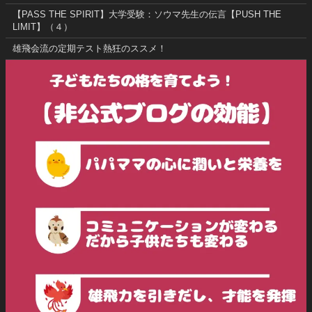
【PASS THE SPIRIT】大学受験：ソウマ先生の伝言【PUSH THE
LIMIT】（４）
雄飛会流の定期テスト熱狂のススメ！