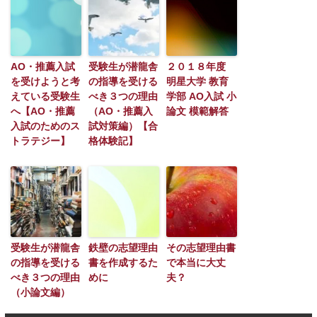
AO・推薦入試
受験生が潜龍舎
２０１８年度
を受けようと考
の指導を受ける
明星大学 教育
えている受験生
べき３つの理由
学部 AO入試 小
へ【AO・推薦
（AO・推薦入
論文 模範解答
入試のためのス
試対策編）【合
トラテジー】
格体験記】
受験生が潜龍舎
鉄壁の志望理由
その志望理由書
の指導を受ける
書を作成するた
で本当に大丈
べき３つの理由
めに
夫？
（小論文編）