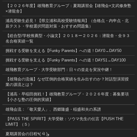
【２０２６年度】雄飛教育グループ：夏期講習会【雄飛会×文武修身塾
×潜龍舎】
浦高受験生必見！【県立浦和高校受験情報局】（合格点・内申点・北
辰テスト・学校選択問題対策・おすすめ問題集）
【総合型/学校推薦型・小論文】２０１８ー２０２６：潜龍舎・全９３
名合格実績一覧
挑戦する受験を支える【Funky Parents】への道！DAY0→DAY50
挑戦する受験を支える【Funky Parents】への道！DAY51→DAY100
雄飛教育グループ・大学受験部門：日々の並走を実況中継！
【雄飛会の流儀】なぜ圧倒的合格実績を生み出すのか？対話型演習授
業の源流とは？
【浦高・早稲田挑戦！】雄飛教育グループ・２０２６年度：募集要項
【小さな塾の圧倒的実績】
雄飛会流：「敬天愛人」、西郷隆盛・稲盛和夫の系譜
【PASS THE SPIRIT】大学受験：ソウマ先生の伝言【PUSH THE
LIMIT】（５）
夏期講習会の日程٩( ᐛ )و