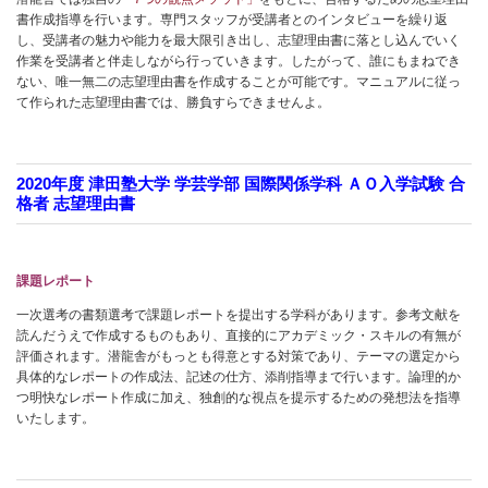
書作成指導を行います。専門スタッフが受講者とのインタビューを繰り返
し、受講者の魅力や能力を最大限引き出し、志望理由書に落とし込んでいく
作業を受講者と伴走しながら行っていきます。したがって、誰にもまねでき
ない、唯一無二の志望理由書を作成することが可能です。マニュアルに従っ
て作られた志望理由書では、勝負すらできませんよ。
2020年度 津田塾大学 学芸学部 国際関係学科 ＡＯ入学試験 合
格者 志望理由書
課題レポート
一次選考の書類選考で課題レポートを提出する学科があります。参考文献を
読んだうえで作成するものもあり、直接的にアカデミック・スキルの有無が
評価されます。潜龍舎がもっとも得意とする対策であり、テーマの選定から
具体的なレポートの作成法、記述の仕方、添削指導まで行います。論理的か
つ明快なレポート作成に加え、独創的な視点を提示するための発想法を指導
いたします。