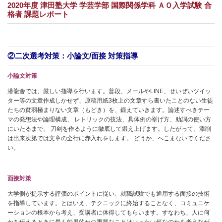
2020年度 津田塾大学 学芸学部 国際関係学科 ＡＯ入学試験 合
格者 課題レポート
②二次選考対策：小論文/面接 対策指導
小論文対策
潜龍舎では、厳しい指導を行います。普段、メールやLINE、せいぜいツイッ
ター等の文章作成しかせず、原稿用紙3枚上の文章すら書いたことのない生徒
たちの貧弱極まりない文章（もどき）を、鍛えていきます。論述すべきテー
マの発想法や論理構成、 レトリックの技法、具体例の挙げ方、助詞の使い方
にいたるまで、 刀剣を作るように徹底して鍛え上げます。したがって、添削
は出来次第では文章の全行に赤入れをします。 どうか、へこまないでくださ
い。
面接対策
大学側が提示する評価のポイントに従い、就職試験でも通用する面接の技術
を指導しています。とはいえ、テクニックに終始することなく、コミュニケ
ーションの根本から考え、受講者に体得してもらいます。すなわち、人に何
かを伝えるときに最も効果的かつ重要なことはいったい何なのかを考えなが