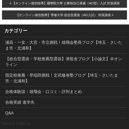
« 【オンライン個別指導】國學院大學 公募制自己推薦（AO型）入試 対策講座
【オンライン個別指導】専修大学 総合型選抜（AO入試） 対策講座 »
カテゴリー
浦高・一女・大宮・市立挑戦！雄飛会塾長ブログ【埼玉・さいた
ま市・北浦和】
【総合型選抜・学校推薦型選抜】潜龍舎ブログ【小論文】＠オン
ライン
指定校推薦・早稲田挑戦！文武修身塾ブログ【埼玉・さいたま
市・北浦和】
合格体験談：雄飛会・口コミ・評判まとめ
合格実績 進学先
Q&A
News topics