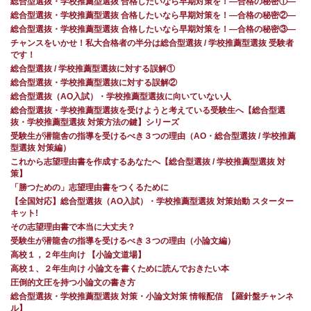
総合型選抜・学校推薦型選抜 合格したいなら早期対策を！—合格の秘密①—
総合型選抜・学校推薦型選抜 合格したいなら早期対策を！—合格の秘密②—
総合型選抜・学校推薦型選抜 合格したいなら早期対策を！—合格の秘密③—
チャンスをいかせ！私大合格者の半分は総合型選抜 / 学校推薦型選抜 受験者
です！
総合型選抜 / 学校推薦型選抜に対する誤解①
総合型選抜・学校推薦型選抜に対する誤解②
総合型選抜（AO入試）・学校推薦型選抜に向いていない人
総合型選抜・学校推薦型選抜を受けようと考えている受験生へ【総合型選
抜・学校推薦型選抜 対策方法の鍵】シリーズ
受験生が潜龍舎の指導を受けるべき３つの理由（AO・総合型選抜 / 学校推薦
型選抜 対策編）
これから志望理由書を作成するあなたへ【総合型選抜 / 学校推薦型選抜 対
策】
「勝つための」志望理由書をつくるために
【全国対応】総合型選抜（AO入試）・学校推薦型選抜 対策始動 スターター
キット!
その志望理由書で本当に大丈夫？
受験生が潜龍舎の指導を受けるべき３つの理由（小論文編）
高校１，２年生向け 【小論文道場】
高校１、２年生向け 小論文を書くために読んでおきたい本
圧倒的文圧を持つ小論文の書き方
総合型選抜・学校推薦型選抜 対策・小論文対策 情報配信 【羅針盤チャンネ
ル】