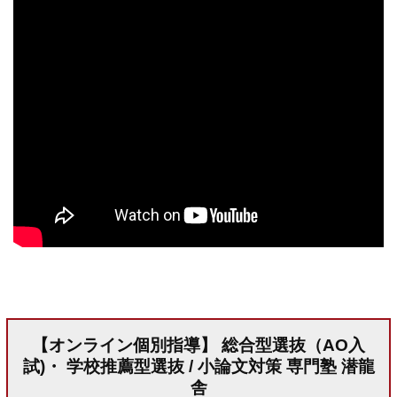
【オンライン個別指導】 総合型選抜（AO入
試)・ 学校推薦型選抜 / 小論文対策 専門塾 潜龍
舎