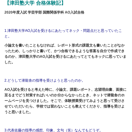
【津田塾大学 合格体験記】
2020年度入試 学芸学部 国際関係学科 AO入試合格
1.津田塾大学AO入試を受けるにあたって
ネック・問題点だと思っていたこ
と。
小論文を書いたこともなければ、レポート形式の課題文も書いたことがなか
ったため、しっかりと書いて、かつ合格できるような答案を自分で作成でき
るのか、津田塾大学のAO入試を受けるにあたってとてもネックに思っていま
した。
2.どうして潜龍舎の指導を
受けようと思ったのか。
AO入試を受けると考えた時に、小論文、課題レポート、志望理由書、面接に
至るまでどう対策すればいいのか分からなかったとき、ネットで潜龍舎のホ
ームページを見つけました。そこで、体験授業受けてみようと思って受けさ
せていただいたら、学校では習わないことも教えてくださり、指導を受けよ
うと思いました。
3.代表佐藤の指導の感想、印象、文句（笑）
なんでもどうぞ。