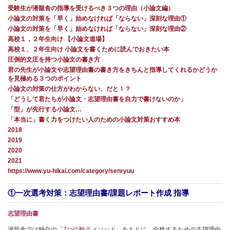
受験生が潜龍舎の指導を受けるべき３つの理由（小論文編）
小論文の対策を「早く」始めなければ「ならない」深刻な理由①
小論文の対策を「早く」始めなければ「ならない」深刻な理由②
高校１，２年生向け 【小論文道場】
高校１、２年生向け 小論文を書くために読んでおきたい本
圧倒的文圧を持つ小論文の書き方
君の先生が小論文や志望理由書の書き方をきちんと指導してくれるかどうか
を見極める３つのポイント
小論文の対策の仕方がわからない、だと！？
「どうして君たちが小論文・志望理由書を自力で書けないのか」
「型」が先行する小論文…
「本当に」書く力をつけたい人のための小論文対策おすすめ本
2018
2019
2020
2021
https://www.yu-hikai.com/category/senryuu
①一次選考対策：志望理由書/課題レポート作成 指導
志望理由書
潜龍舎では独自の
「7つの観点メソッド」
をもとに、合格するための志望理由