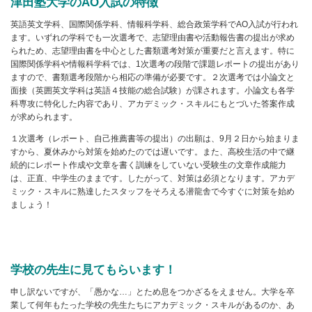
津田塾大学のAO入試の特徴
英語英文学科、国際関係学科、情報科学科、総合政策学科でAO入試が行われ
ます。いずれの学科でも一次選考で、志望理由書や活動報告書の提出が求め
られため、志望理由書を中心とした書類選考対策が重要だと言えます。特に
国際関係学科や情報科学科では、1次選考の段階で課題レポートの提出があり
ますので、書類選考段階から相応の準備が必要です。２次選考では小論文と
面接（英囲英文学科は英語４技能の総合試験）が課されます。小論文も各学
科専攻に特化した内容であり、アカデミック・スキルにもとづいた答案作成
が求められます。
１次選考（レポート、自己推薦書等の提出）の出願は、9月２日から始まりま
すから、夏休みから対策を始めたのでは遅いです。また、高校生活の中で継
続的にレポート作成や文章を書く訓練をしていない受験生の文章作成能力
は、正直、中学生のままです。したがって、対策は必須となります。アカデ
ミック・スキルに熟達したスタッフをそろえる潜龍舎で今すぐに対策を始め
ましょう！
学校の先生に見てもらいます！
申し訳ないですが、「愚かな…」とため息をつかざるをえません。大学を卒
業して何年もたった学校の先生たちにアカデミック・スキルがあるのか、あ