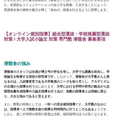
ら、本質的なコミュニケーションのあり方を模索、工夫することによって、
受講者自身の個性や魅力が輝く「攻めの」面接を行えるように指導します。
【オンライン個別指導】総合型選抜・学校推薦型選抜
対策 / 大学入試小論文 対策 専門塾 潜龍舎 募集要項
潜龍舎の強み
潜龍舎のスタッフは全員が博士号の学位を有し、大学でも講義を担当し、学
術論文を執筆する現役の研究者です。
したがって、
潜龍舎
が大手塾さんと異
なるのは、入試審査官である大学教員のニーズを知り尽くし、アカデミズム
の立場から指導を行う
点にあります。
大学における学問や研究の観点から志
望理由書作成指導や小論文指導を行う点が、他塾の指導者とは明確に異な
り、大きな強みであると言えます。
また、弊塾の特徴としては、
一対一の完全個別指導
です。
大手塾のなかに
は、指導者一人で複数生徒の指導を同時間内に行うところもある
ようです。
しかし、過ごす時間や指導の密度は当然、個別指導のほうが高くなります。