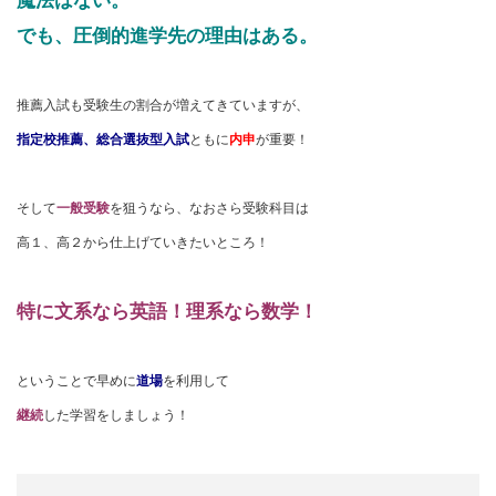
魔法はない。
でも、圧倒的進学先の理由はある。
推薦入試も受験生の割合が増えてきていますが、
指定校推薦、総合選抜型入試
ともに
内申
が重要！
そして
一般受験
を狙うなら、なおさら受験科目は
高１、高２から仕上げていきたいところ！
特に文系なら英語！理系なら数学！
ということで早めに
道場
を利用して
継続
した学習をしましょう！