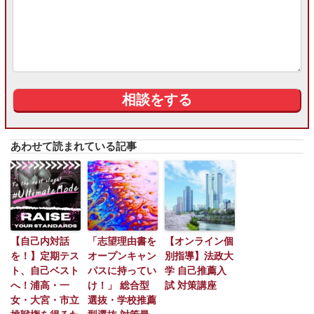
あわせて読まれている記事
【自己内対話
「志望理由書を
【オンライン個
を！】定期テス
オープンキャン
別指導】法政大
ト、自己ベスト
パスに持ってい
学 自己推薦入
へ！浦高・一
け！」 総合型
試 対策講座
女・大宮・市立
選抜・学校推薦