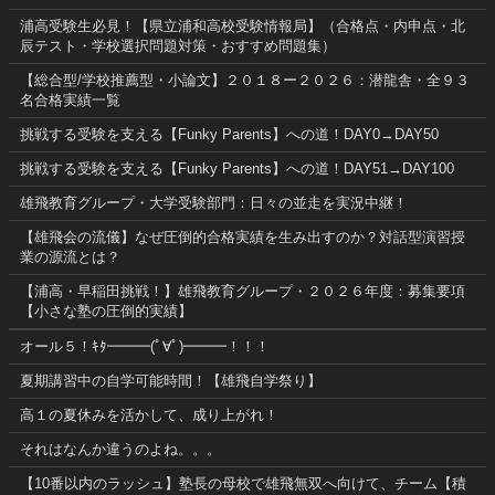
浦高受験生必見！【県立浦和高校受験情報局】（合格点・内申点・北
辰テスト・学校選択問題対策・おすすめ問題集）
【総合型/学校推薦型・小論文】２０１８ー２０２６：潜龍舎・全９３
名合格実績一覧
挑戦する受験を支える【Funky Parents】への道！DAY0→DAY50
挑戦する受験を支える【Funky Parents】への道！DAY51→DAY100
雄飛教育グループ・大学受験部門：日々の並走を実況中継！
【雄飛会の流儀】なぜ圧倒的合格実績を生み出すのか？対話型演習授
業の源流とは？
【浦高・早稲田挑戦！】雄飛教育グループ・２０２６年度：募集要項
【小さな塾の圧倒的実績】
オール５！ｷﾀ━━━(ﾟ∀ﾟ)━━━！！！
夏期講習中の自学可能時間！【雄飛自学祭り】
高１の夏休みを活かして、成り上がれ！
それはなんか違うのよね。。。
【10番以内のラッシュ】塾長の母校で雄飛無双へ向けて、チーム【積