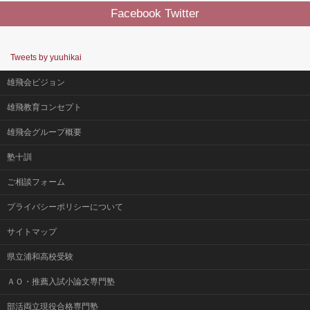
Facebook Twitter
Tweets by yuuhikai
雄飛会ビジョン
雄飛教育コンセプト
雄飛会グループ概要
塾十訓
ご相談フォーム
プライバシーポリシーについて
サイトマップ
県立浦和高校受験
ＡＯ・推薦入試小論文専門塾
部活両立現役合格専門塾