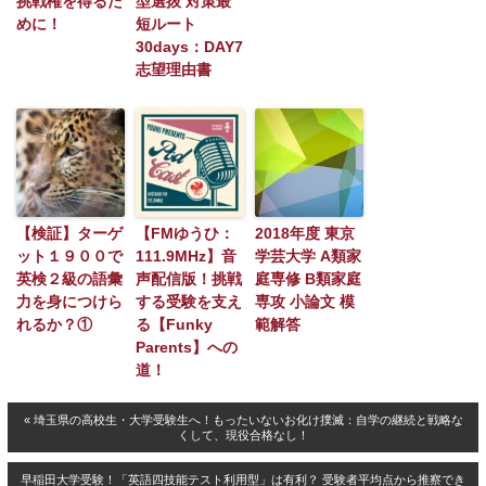
挑戦権を得るた
型選抜 対策最
めに！
短ルート
30days：DAY7
志望理由書
【検証】ターゲ
【FMゆうひ：
2018年度 東京
ット１９００で
111.9MHz】音
学芸大学 A類家
英検２級の語彙
声配信版！挑戦
庭専修 B類家庭
力を身につけら
する受験を支え
専攻 小論文 模
れるか？①
る【Funky
範解答
Parents】への
道！
« 埼玉県の高校生・大学受験生へ！もったいないお化け撲滅：自学の継続と戦略な
くして、現役合格なし！
早稲田大学受験！「英語四技能テスト利用型」は有利？ 受験者平均点から推察でき