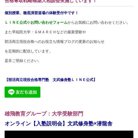
合格奪取戦略構築大相談会実施しています！
個別授業、徹底演習道場の体験受付中です！
ＬＩＮＥ公式
や
お問い合わせフォーム
からお気軽にお問い合わせください。
また早稲田大学・ＧＭＡＲＣＨなどの最新受験や
部活両立現役合格へのお役立ち情報ブログの更新のお知らせ
を定期的に配信しています。
是非ご登録ください。
【部活両立現役合格専門塾 文武修身塾ＬＩＮＥ公式】
雄飛教育グループ：大学受験部門
オンライン【入塾説明会】文武修身塾×潜龍舎