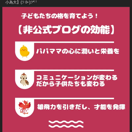
小為大】(੭ ᐕ)੭*⁾⁾