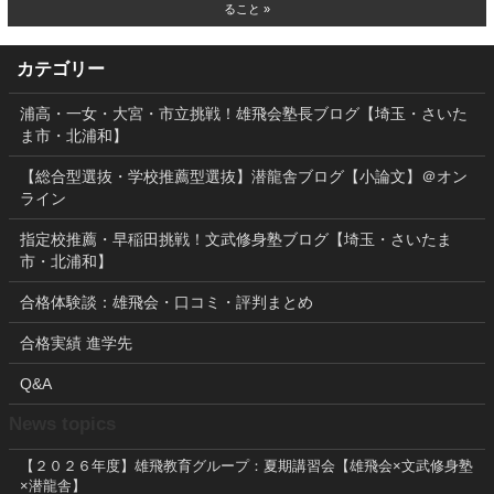
ること »
カテゴリー
浦高・一女・大宮・市立挑戦！雄飛会塾長ブログ【埼玉・さいた
ま市・北浦和】
【総合型選抜・学校推薦型選抜】潜龍舎ブログ【小論文】＠オン
ライン
指定校推薦・早稲田挑戦！文武修身塾ブログ【埼玉・さいたま
市・北浦和】
合格体験談：雄飛会・口コミ・評判まとめ
合格実績 進学先
Q&A
News topics
【２０２６年度】雄飛教育グループ：夏期講習会【雄飛会×文武修身塾
×潜龍舎】