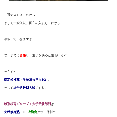
共通テストはこれから。
そして一般入試、国立の入試もこれから。
頑張っていきますよー。
で、すでに
合格
し、進学を決めた組もいます！
そうです！
指定校推薦（学校選抜型入試）
、
そして
総合選抜型入試
ですね。
雄飛教育グループ：大学受験部門
は
文武修身塾
×
潜龍舎
ダブル体制で