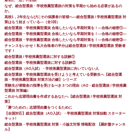
最初に「志」のお話
なぜ、総合型選抜・学校推薦型選抜の対策を早期から始める必要があるの
か。
高校1，2年生ならびにその保護者の皆様へ―総合型選抜 / 学校推薦型選抜 対
策はもう始まっている―（全3回）
総合型選抜・学校推薦型選抜 合格したいなら早期対策を！—合格の秘密①—
総合型選抜・学校推薦型選抜 合格したいなら早期対策を！—合格の秘密②—
総合型選抜・学校推薦型選抜 合格したいなら早期対策を！—合格の秘密③—
チャンスをいかせ！私大合格者の半分は総合型選抜 / 学校推薦型選抜 受験者
です！
総合型選抜 / 学校推薦型選抜に対する誤解①
総合型選抜・学校推薦型選抜に対する誤解②
総合型選抜（AO入試）・学校推薦型選抜に向いていない人
総合型選抜・学校推薦型選抜を受けようと考えている受験生へ【総合型選
抜・学校推薦型選抜 対策方法の鍵】シリーズ
受験生が潜龍舎の指導を受けるべき３つの理由（AO・総合型選抜 / 学校推薦
型選抜 対策編）
これから志望理由書を作成するあなたへ【総合型選抜 / 学校推薦型選抜 対
策】
「勝つための」志望理由書をつくるために
【全国対応】総合型選抜（AO入試）・学校推薦型選抜 対策始動 スターター
キット!
総合型選抜・学校推薦型選抜 対策・小論文対策 情報配信 【羅針盤チャンネ
ル】