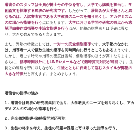
潜龍舎のスタッフは全員が博士号の学位を有し、大学でも講義を担当し、学
術論文を執筆する現役の研究者です。
したがって、
潜龍舎
が大手塾さんと異
なるのは、入試審査官である大学教員のニーズを知り尽くし、アカデミズム
の立場から指導を行う
点にあります。
大学における学問や研究の観点から志
望理由書作成指導や小論文指導を行う
点が、他塾の指導者とは明確に異な
り、大きな強みであると言えます
。
また、弊塾の特徴としては、
一対一の完全個別指導
です。
大手塾のなかに
は、指導者一人で複数生徒の指導を同時間内に行うところもある
ようです。
しかし、過ごす時間や指導の密度は当然、個別指導のほうが高くなります。
さらに、
指導時間以外にもLINEやメールなどで随時質問対応が可能
です。生
徒との連絡を密に取りながら、
生徒とともに伴走して臨むスタイルが弊塾の
大きな特徴
だと言えます。まとめましょう。
潜龍舎の指導の強み
1
．潜龍舎は現役の研究者集団であり、大学教員のニーズを知り尽くし、アカ
デミズムの立場から指導を行う。
2
．完全個別指導+随時質問対応可能
3
．生徒の将来を考え、生徒の問題や課題に寄り添った指導を行う。