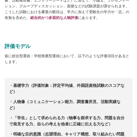
書、活動報告書、エントリーシートなど）に加えて、小論文、プレゼンテー
ション、グループディスカッション、面接などの試験課題が課せられます。
こうした試験における審査の眼目は、学力に加えて受験生の学力や「志」の
有無を含めた、
総合的かつ多面的な人物評価
にあります。
評価モデル
仮に総合型選抜・学校推薦型選抜において、以下のような評価項目があると
します。
・基礎学力（評価対象：評定平均値、外国語資格試験のスコアな
ど）
・人物像（コミュニケーション能力、調査書所見、活動実績な
ど）
・「学生」として求められる力（物事を探求する力、問題を自分
で発見する力、自らの考えを他者に正確に伝える力など）
・明確な目的意識（志望理由、キャリア構想、取り組みたい問題