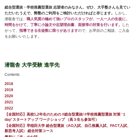
総合型選抜・学校推薦型選抜 志望者のみなさん、ぜひ、大手塾さんも見てい
ただいたうえで、弊塾のご利用をご検討いただければと存じます。
しかし、
潜龍舎では、
職人気質の極めて強いプロのスタッフが、一人一人の生徒に、
時間をかけて、丁寧に小論文や志望理由書、面接等の対策を行います。
した
がって、
指導できる生徒数に限りがあります
ので、お早目のご相談、ご入会
をお願いいたします。
潜龍舎 大学受験 進学先
Contents
2018
2019
2020
2021
2022
【全国対応】高校1,2年生のための #総合型選抜/ #学校推薦型選抜 対策 ‘１
day’ スタートアップ ワークショップ （高３生も参加可）
【全国対応】早稲田大学 総合型選抜（AO入試、自己推薦入試、FACT入試、
新思考入試） 総合対策コース