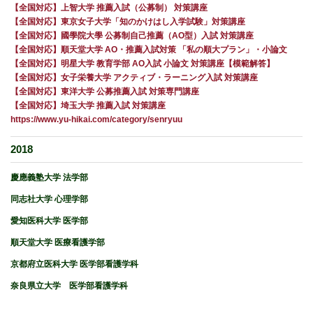
【全国対応】上智大学 推薦入試（公募制） 対策講座
【全国対応】東京女子大学「知のかけはし入学試験」対策講座
【全国対応】國學院大學 公募制自己推薦（AO型）入試 対策講座
【全国対応】順天堂大学 AO・推薦入試対策 「私の順大プラン」・小論文
【全国対応】明星大学 教育学部 AO入試 小論文 対策講座【模範解答】
【全国対応】女子栄養大学 アクティブ・ラーニング入試 対策講座
【全国対応】東洋大学 公募推薦入試 対策専門講座
【全国対応】埼玉大学 推薦入試 対策講座
https://www.yu-hikai.com/category/senryuu
2018
慶應義塾大学 法学部
同志社大学 心理学部
愛知医科大学 医学部
順天堂大学 医療看護学部
京都府立医科大学 医学部看護学科
奈良県立大学 医学部看護学科