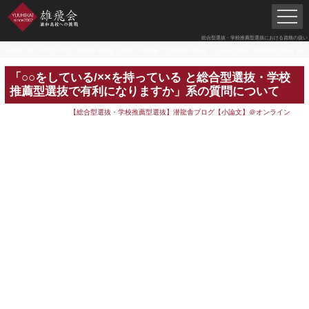
総合型選抜・学校推薦型選抜における資格の扱い
北浦和駅の塾 | 小学生 中学生 高校受験 雄飛会 | 高校生 大学受験 文武修身塾×潜龍舎
>
【総合型選抜・学校推薦型選抜】潜龍舎ブログ【小論文】＠オンライン
「○○をしている/××を持っている と総合型選抜・学校
推薦型選抜で有利になりますか」系の質問について
【総合型選抜・学校推薦型選抜】潜龍舎ブログ【小論文】＠オンライン