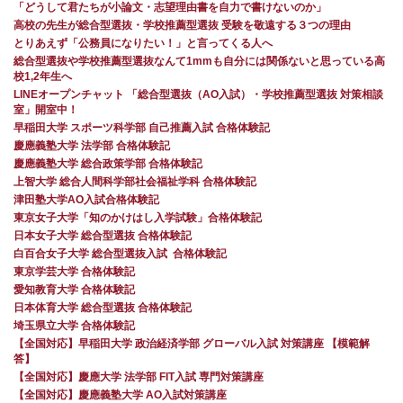
「どうして君たちが小論文・志望理由書を自力で書けないのか」
高校の先生が総合型選抜・学校推薦型選抜 受験を敬遠する３つの理由
とりあえず「公務員になりたい！」と言ってくる人へ
総合型選抜や学校推薦型選抜なんて1mmも自分には関係ないと思っている高
校1,2年生へ
LINEオープンチャット 「総合型選抜（AO入試）・学校推薦型選抜 対策相談
室」開室中！
早稲田大学 スポーツ科学部 自己推薦入試 合格体験記
慶應義塾大学 法学部 合格体験記
慶應義塾大学 総合政策学部 合格体験記
上智大学 総合人間科学部社会福祉学科 合格体験記
津田塾大学AO入試合格体験記
東京女子大学「知のかけはし入学試験」合格体験記
日本女子大学 総合型選抜 合格体験記
白百合女子大学 総合型選抜入試 合格体験記
東京学芸大学 合格体験記
愛知教育大学 合格体験記
日本体育大学 総合型選抜 合格体験記
埼玉県立大学 合格体験記
【全国対応】早稲田大学 政治経済学部 グローバル入試 対策講座 【模範解
答】
【全国対応】慶應大学 法学部 FIT入試 専門対策講座
【全国対応】慶應義塾大学 AO入試対策講座