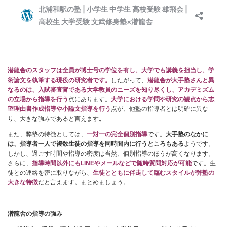
潜龍舎のスタッフは全員が博士号の学位を有し、大学でも講義を担当し、学
術論文を執筆する現役の研究者です。
したがって、
潜龍舎
が大手塾さんと異
なるのは、入試審査官である大学教員のニーズを知り尽くし、アカデミズム
の立場から指導を行う
点にあります。
大学における学問や研究の観点から志
望理由書作成指導や小論文指導を行う
点が、他塾の指導者とは明確に異な
り、大きな強みであると言えます
。
また、弊塾の特徴としては、
一対一の完全個別指導
です。
大手塾のなかに
は、指導者一人で複数生徒の指導を同時間内に行うところもある
ようです。
しかし、過ごす時間や指導の密度は当然、個別指導のほうが高くなります。
さらに、
指導時間以外にもLINEやメールなどで随時質問対応が可能
です。生
徒との連絡を密に取りながら、
生徒とともに伴走して臨むスタイルが弊塾の
大きな特徴
だと言えます。まとめましょう。
潜龍舎の指導の強み