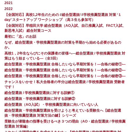
2021
2022
【全国対応】高校1,2年生のための #総合型選抜/ #学校推薦型選抜 対策 ‘１
day’ スタートアップ ワークショップ （高３生も参加可）
【全国対応】早稲田大学 総合型選抜（AO入試、自己推薦入試、FACT入試、
新思考入試） 総合対策コース
最初に「志」のお話
なぜ、総合型選抜・学校推薦型選抜の対策を早期から始める必要があるの
か。
高校1，2年生ならびにその保護者の皆様へ―総合型選抜 / 学校推薦型選抜 対
策はもう始まっている―（全3回）
総合型選抜・学校推薦型選抜 合格したいなら早期対策を！—合格の秘密①—
総合型選抜・学校推薦型選抜 合格したいなら早期対策を！—合格の秘密②—
総合型選抜・学校推薦型選抜 合格したいなら早期対策を！—合格の秘密③—
チャンスをいかせ！私大合格者の半分は総合型選抜 / 学校推薦型選抜 受験者
です！
総合型選抜 / 学校推薦型選抜に対する誤解①
総合型選抜・学校推薦型選抜に対する誤解②
総合型選抜（AO入試）・学校推薦型選抜に向いていない人
総合型選抜・学校推薦型選抜を受けようと考えている受験生へ【総合型選
抜・学校推薦型選抜 対策方法の鍵】シリーズ
受験生が潜龍舎の指導を受けるべき３つの理由（AO・総合型選抜 / 学校推薦
型選抜 対策編）