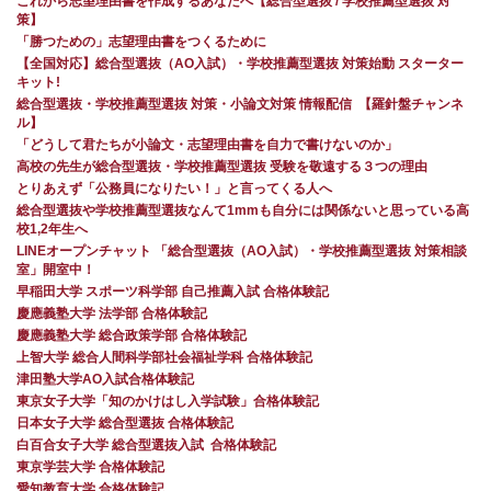
これから志望理由書を作成するあなたへ【総合型選抜 / 学校推薦型選抜 対
策】
「勝つための」志望理由書をつくるために
【全国対応】総合型選抜（AO入試）・学校推薦型選抜 対策始動 スターター
キット!
総合型選抜・学校推薦型選抜 対策・小論文対策 情報配信 【羅針盤チャンネ
ル】
「どうして君たちが小論文・志望理由書を自力で書けないのか」
高校の先生が総合型選抜・学校推薦型選抜 受験を敬遠する３つの理由
とりあえず「公務員になりたい！」と言ってくる人へ
総合型選抜や学校推薦型選抜なんて1mmも自分には関係ないと思っている高
校1,2年生へ
LINEオープンチャット 「総合型選抜（AO入試）・学校推薦型選抜 対策相談
室」開室中！
早稲田大学 スポーツ科学部 自己推薦入試 合格体験記
慶應義塾大学 法学部 合格体験記
慶應義塾大学 総合政策学部 合格体験記
上智大学 総合人間科学部社会福祉学科 合格体験記
津田塾大学AO入試合格体験記
東京女子大学「知のかけはし入学試験」合格体験記
日本女子大学 総合型選抜 合格体験記
白百合女子大学 総合型選抜入試 合格体験記
東京学芸大学 合格体験記
愛知教育大学 合格体験記