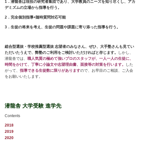
1
．潜龍舎は現役の研究者集団であり、大学教員のニーズを知り尽くし、アカ
デミズムの立場から指導を行う。
2
．完全個別指導+随時質問対応可能
3
．生徒の将来を考え、生徒の問題や課題に寄り添った指導を行う。
総合型選抜・学校推薦型選抜 志望者のみなさん、ぜひ、大手塾さんも見てい
ただいたうえで、弊塾のご利用をご検討いただければと存じます。
しかし、
潜龍舎では、
職人気質の極めて強いプロのスタッフが、一人一人の生徒に、
時間をかけて、丁寧に小論文や志望理由書、面接等の対策を行います。
した
がって、
指導できる生徒数に限りがあります
ので、お早目のご相談、ご入会
をお願いいたします。
潜龍舎 大学受験 進学先
Contents
2018
2019
2020