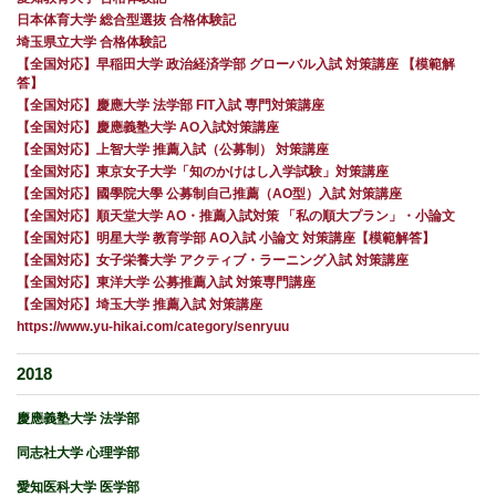
日本体育大学 総合型選抜 合格体験記
埼玉県立大学 合格体験記
【全国対応】早稲田大学 政治経済学部 グローバル入試 対策講座 【模範解
答】
【全国対応】慶應大学 法学部 FIT入試 専門対策講座
【全国対応】慶應義塾大学 AO入試対策講座
【全国対応】上智大学 推薦入試（公募制） 対策講座
【全国対応】東京女子大学「知のかけはし入学試験」対策講座
【全国対応】國學院大學 公募制自己推薦（AO型）入試 対策講座
【全国対応】順天堂大学 AO・推薦入試対策 「私の順大プラン」・小論文
【全国対応】明星大学 教育学部 AO入試 小論文 対策講座【模範解答】
【全国対応】女子栄養大学 アクティブ・ラーニング入試 対策講座
【全国対応】東洋大学 公募推薦入試 対策専門講座
【全国対応】埼玉大学 推薦入試 対策講座
https://www.yu-hikai.com/category/senryuu
2018
慶應義塾大学 法学部
同志社大学 心理学部
愛知医科大学 医学部