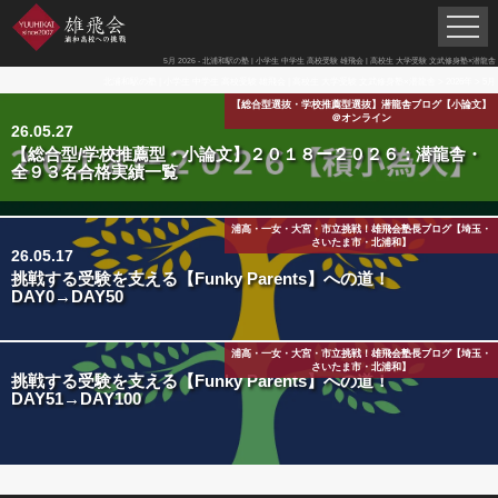
5月 2026 - 北浦和駅の塾 | 小学生 中学生 高校受験 雄飛会 | 高校生 大学受験 文武修身塾×潜龍舎
北浦和駅の塾 | 小学生 中学生 高校受験 雄飛会 | 高校生 大学受験 文武修身塾×潜龍舎
>
2026年
>
5月
【総合型選抜・学校推薦型選抜】潜龍舎ブログ【小論文】
＠オンライン
26.05.27
【総合型/学校推薦型・小論文】２０１８ー２０２６：潜龍舎・
全９３名合格実績一覧
浦高・一女・大宮・市立挑戦！雄飛会塾長ブログ【埼玉・
さいたま市・北浦和】
26.05.17
挑戦する受験を支える【Funky Parents】への道！
DAY0→DAY50
浦高・一女・大宮・市立挑戦！雄飛会塾長ブログ【埼玉・
さいたま市・北浦和】
挑戦する受験を支える【Funky Parents】への道！
DAY51→DAY100