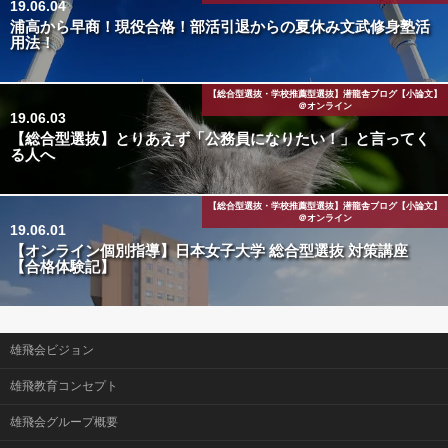
19.06.04
浦高から早商！現役合格！部活引退からの夏休み文武修身塾活
用法！
【総合型選抜・学校推薦型選抜】潜龍舎ブログ【小論文】
＠オンライン
19.06.03
【総合型選抜】とりあえず「公務員になりたい！」と言ってく
る人へ
【総合型選抜・学校推薦型選抜】潜龍舎ブログ【小論文】
＠オンライン
19.06.01
【オンライン個別指導】日本女子大学 総合型選抜 対策講座
【合格体験記】
雄飛会ビジョン
雄飛教育コンセプト
雄飛会グループ概要