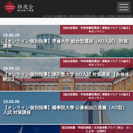
6月 2019 - 北浦和駅の塾 | 小学生 中学生 高校受験 雄飛会 | 高校生 大学受験 文武修身塾×潜龍舎
北浦和駅の塾 | 小学生 中学生 高校受験 雄飛会 | 高校生 大学受験 文武修身塾×潜龍舎
>
2019年
>
6月
【総合型選抜・学校推薦型選抜】潜龍舎ブログ【小論文】
＠オンライン
19.06.20
【オンライン個別指導】専修大学 総合型選抜（AO入試） 対策
講座
【総合型選抜・学校推薦型選抜】潜龍舎ブログ【小論文】
＠オンライン
19.06.13
【オンライン個別指導】津田塾大学 AO入試 対策講座 【合格体
験記】
【総合型選抜・学校推薦型選抜】潜龍舎ブログ【小論文】
＠オンライン
19.06.06
【オンライン個別指導】國學院大學 公募制自己推薦（AO型）
入試 対策講座
指定校推薦・早稲田挑戦！文武修身塾ブログ【埼玉・さい
たま市・北浦和】