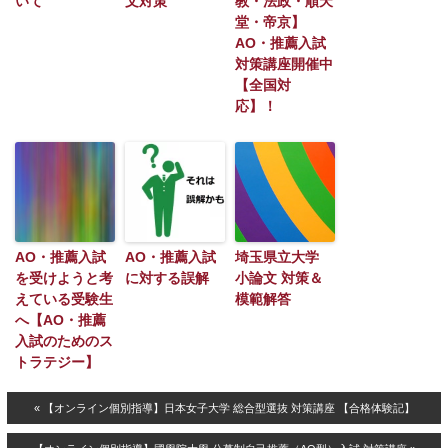
いて
文対策
教・法政・順天
堂・帝京】
AO・推薦入試
対策講座開催中
【全国対
応】！
AO・推薦入試
AO・推薦入試
埼玉県立大学
を受けようと考
に対する誤解
小論文 対策＆
えている受験生
模範解答
へ【AO・推薦
入試のためのス
トラテジー】
« 【オンライン個別指導】日本女子大学 総合型選抜 対策講座 【合格体験記】