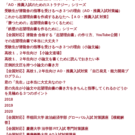
「AO・推薦入試のためのストラテジー」シリーズ
受験生が潜龍舎の指導を受けるべき３つの理由（AO・推薦入試対策編）
これから志望理由書を作成するあなたへ【ＡＯ・推薦入試 対策】
「勝つための」志望理由書をつくるために
「鉄壁の志望理由書を作るために」シリーズ
【全国対応】潜龍舎 合格する「志望理由書」の作り方、YouTube公開！
その志望理由書で本当に大丈夫？
受験生が潜龍舎の指導を受けるべき３つの理由（小論文編）
高校１，２年生向け 【小論文道場】
高校１、２年生向け 小論文を書くために読んでおきたい本
圧倒的文圧を持つ小論文の書き方
【全国対応】高校１,２年生向け AO・推薦入試対策 「自己発見・能力開発プ
ログラム」
君の「先生」は本当に大丈夫なのか？
君の先生が小論文や志望理由書の書き方をきちんと指導してくれるかどうか
を見極める３つのポイント
2018
2019
2020
【全国対応】早稲田大学 政治経済学部 グローバル入試 対策講座 【模範解
答】
【全国対応】慶應大学 法学部 FIT入試 専門対策講座
【全国対応】慶應義塾大学 AO入試対策講座