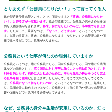
とりあえず「公務員になりたい！」って言ってくる人
総合型選抜受験志望ということで、面談をすると
「将来、公務員になりた
い！」と仰る方が一定数います
。総合型選抜では、受験生の志を含めた多面
的な人物評価がなされます。
将来、何になりたいのかは、小学生でも言えま
す。
したがって、重要なのは、
「なって、どうするか」
ということなので
す。試験の性質上、将来、公務員になります（なりたい）と志望理由書や面
接で述べるだけでは、意味がありません。
公務員という仕事が何なのか理解していますか
公務員というのは、地方公務員にしろ、国家公務員にしろ、国や地方公共団
体などの職員として、
広く国民に対し平等に働くことを活動目的として、営
利を目的とせず、純粋に人と社会のために、幸せな生活の舞台をつくり支え
る仕事を担う職業
だと言えます。したがって、そこで大事になってくるの
は、
公務員になって何をしたいのか
、ということなのです。また、起業した
り、民間企業に勤めるのではなく、公務員として働く目的や理由を志望理由
書や面接などでも説明する必要が出てきます。
なぜ、公務員の身分や生活が安定しているのか、知っ