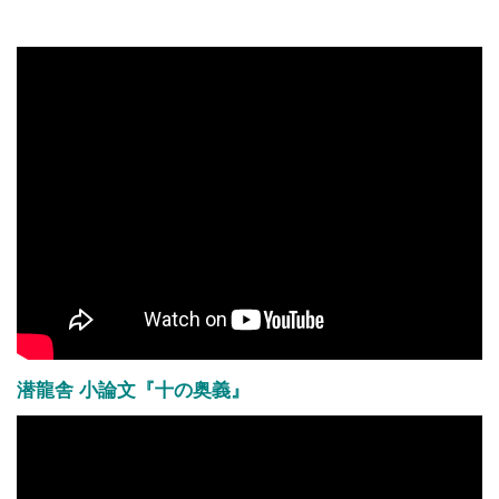
潜龍舎 小論文『十の奥義』