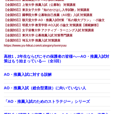
【全国対応】上智大学 推薦入試（公募制） 対策講座
【全国対応】東京女子大学「知のかけはし入学試験」対策講座
【全国対応】國學院大學 公募制自己推薦（AO型）入試 対策講座
【全国対応】順天堂大学 AO・推薦入試対策 「私の順大プラン」・小論文
【全国対応】明星大学 教育学部 AO入試 小論文 対策講座【模範解答】
【全国対応】女子栄養大学 アクティブ・ラーニング入試 対策講座
【全国対応】東洋大学 公募推薦入試 対策専門講座
【全国対応】埼玉大学 推薦入試 対策講座
https://www.yu-hikai.com/category/senryuu
高校1，2年生ならびにその保護者の皆様へ―AO・推薦入試対
策はもう始まっている―（全3回）
AO・推薦入試に対する誤解
AO・推薦入試（総合型選抜）に向いていない人
「AO・推薦入試のためのストラテジー」シリーズ