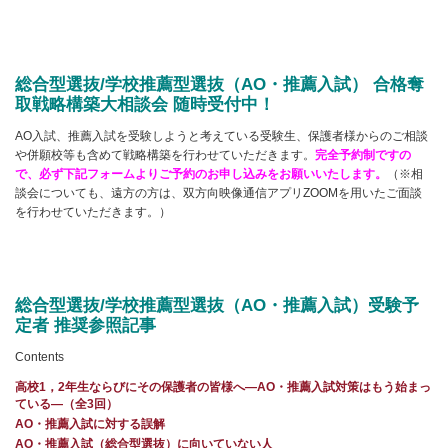
総合型選抜/学校推薦型選抜（AO・推薦入試） 合格奪
取戦略構築大相談会 随時受付中！
AO入試、推薦入試を受験しようと考えている受験生、保護者様からのご相談
や併願校等も含めて戦略構築を行わせていただきます。
完全予約制ですの
で、必ず下記フォームよりご予約のお申し込みをお願いいたします。
（※相
談会についても、遠方の方は、双方向映像通信アプリZOOMを用いたご面談
を行わせていただきます。）
総合型選抜/学校推薦型選抜（
AO・推薦入試）受験予
定者 推奨参照記事
Contents
高校1，2年生ならびにその保護者の皆様へ―AO・推薦入試対策はもう始まっ
ている―（全3回）
AO・推薦入試に対する誤解
AO・推薦入試（総合型選抜）に向いていない人