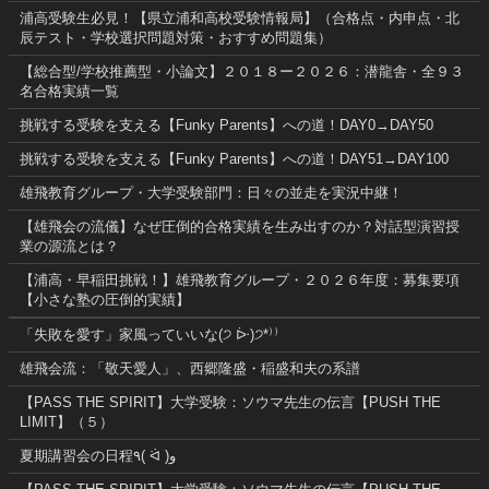
浦高受験生必見！【県立浦和高校受験情報局】（合格点・内申点・北
辰テスト・学校選択問題対策・おすすめ問題集）
【総合型/学校推薦型・小論文】２０１８ー２０２６：潜龍舎・全９３
名合格実績一覧
挑戦する受験を支える【Funky Parents】への道！DAY0→DAY50
挑戦する受験を支える【Funky Parents】への道！DAY51→DAY100
雄飛教育グループ・大学受験部門：日々の並走を実況中継！
【雄飛会の流儀】なぜ圧倒的合格実績を生み出すのか？対話型演習授
業の源流とは？
【浦高・早稲田挑戦！】雄飛教育グループ・２０２６年度：募集要項
【小さな塾の圧倒的実績】
「失敗を愛す」家風っていいな(੭ ᐕ)੭*⁾⁾
雄飛会流：「敬天愛人」、西郷隆盛・稲盛和夫の系譜
【PASS THE SPIRIT】大学受験：ソウマ先生の伝言【PUSH THE
LIMIT】（５）
夏期講習会の日程٩( ᐛ )و