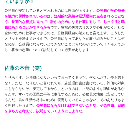
ていますか？
公務員が安定していると言われるのには理由があります。
公務員がその身分
を強力に保障されているのは、短期的な業績や経済動向に左右されることな
く、長期的な視点に立って、誰かのためになる仕事に対して、じっくりと職
務にあたることができるから
です。突然の失業のリスクや心配がなく、社会
全体のために仕事ができるのは、公務員独自の魅力だと言えます。こうした
メリットを踏まえたうえで、公務員になってあなたが取り組みたいことは何
なのか、公務員にならないとできないことは何なのかについてよく考えてか
ら、将来の志望について説明していく必要があります。
佐藤の本音（笑）
とりあえず、公務員になりたいって言ってくるヤツ、何なんだ？。夢も志も
なく、ただ、なりたいと言われても、志望理由書は書けないし、評価の対象
にもならないぞ。安定してるから、というのは、上記のような理由があるか
らだぞ。すべての国民に平等に奉仕するために、公務員の地位は安定してい
るんだ。君の生活や将来のために安定しているんじゃない。そのあたりもよ
く理解したうえで、
公務員にならなければできないことや、その理由、目的
をきちんと考えて、説明していくようにしような
。