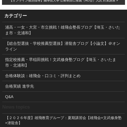
【オンライン個別指導】國學院大學 公募制自己推薦（AO型）入試 対策講座 »
カテゴリー
浦高・一女・大宮・市立挑戦！雄飛会塾長ブログ【埼玉・さいた
ま市・北浦和】
【総合型選抜・学校推薦型選抜】潜龍舎ブログ【小論文】＠オン
ライン
指定校推薦・早稲田挑戦！文武修身塾ブログ【埼玉・さいたま
市・北浦和】
合格体験談：雄飛会・口コミ・評判まとめ
合格実績 進学先
Q&A
News topics
【２０２６年度】雄飛教育グループ：夏期講習会【雄飛会×文武修身塾
×潜龍舎】