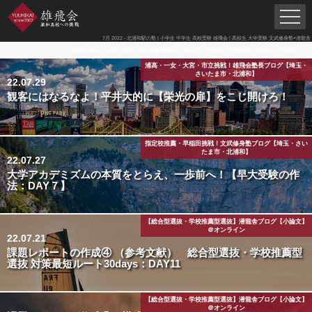
7月 2022 - 北浦和駅の塾 | 小学生 中学生 高校受験 雄飛会 | 高校生 大学受験 文武修身塾×潜龍舎
北浦和駅の塾 | 小学生 中学生 高校受験 雄飛会 | 高校生 大学受験 文武修身塾×潜龍舎
>
2022年
>
7月
浦高・一女・大宮・市立挑戦！雄飛会塾長ブログ【埼玉・
さいたま市・北浦和】
22.07.29
観客にはなるなよ！平井大的に【栄光の扉】をこじ開けろ！
指定校推薦・早稲田挑戦！文武修身塾ブログ【埼玉・さい
たま市・北浦和】
22.07.27
大学アカデミズムの本質をとらえ、一歩前へ！【早大受験の作
法：DAY７】
【総合型選抜・学校推薦型選抜】潜龍舎ブログ【小論文】
＠オンライン
22.07.21
課題レポートの作成④ （参考文献） 総合型選抜・学校推薦型
選抜 対策最短ルート30days：DAY11
【総合型選抜・学校推薦型選抜】潜龍舎ブログ【小論文】
＠オンライン