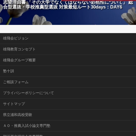
志望理由書 「その大学でなくてはならない必然性について」 総
合型選抜・学校推薦型選抜 対策最短ルート30days：DAY6
雄飛会ビジョン
雄飛教育コンセプト
雄飛会グループ概要
塾十訓
ご相談フォーム
プライバシーポリシーについて
サイトマップ
県立浦和高校受験
ＡＯ・推薦入試小論文専門塾