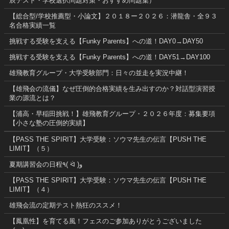
辰テスト・学校選択問題対策・おすすめ問題集）
【総合型/学校推薦型・小論文】２０１８ー２０２６：潜龍舎・全９３
名合格実績一覧
挑戦する受験を支える【Funky Parents】への道！DAY0→DAY50
挑戦する受験を支える【Funky Parents】への道！DAY51→DAY100
雄飛教育グループ・大学受験部門：日々の並走を実況中継！
【雄飛会の流儀】なぜ圧倒的合格実績を生み出すのか？対話型演習授
業の源流とは？
【浦高・早稲田挑戦！】雄飛教育グループ・２０２６年度：募集要項
【小さな塾の圧倒的実績】
【PASS THE SPIRIT】大学受験：ソウマ先生の伝言【PUSH THE
LIMIT】（５）
夏期講習会の日程٩( ᐛ )و
【PASS THE SPIRIT】大学受験：ソウマ先生の伝言【PUSH THE
LIMIT】（４）
雄飛会流の定期テスト熱狂のススメ！
【鳳凰性】を育てる風！フェスのご参加ありがとうございました