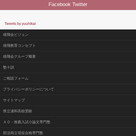
Facebook Twitter
Tweets by yuuhikai
雄飛会ビジョン
雄飛教育コンセプト
雄飛会グループ概要
塾十訓
ご相談フォーム
プライバシーポリシーについて
サイトマップ
県立浦和高校受験
ＡＯ・推薦入試小論文専門塾
部活両立現役合格専門塾