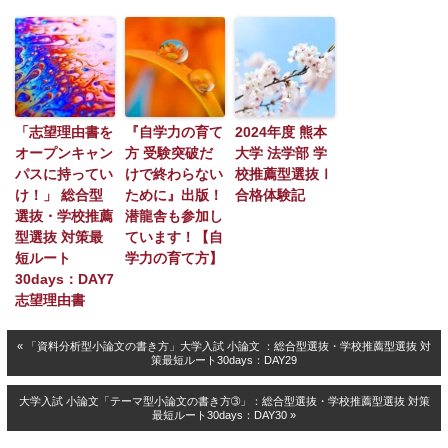
「志望理由書を
『自学力の育て
2024年度 熊本
オープンキャン
方 受験突破だ
大学 法学部 学
パスに持ってい
けで終わらない
校推薦型選抜Ⅰ
け！」 総合型
ために』出版！
合格体験記
選抜・学校推薦
潜龍舎も参加し
型選抜 対策最
ています！【自
短ルート
学力の育て方】
30days：DAY7
志望理由書
« 「資料分析型小論文の書き方」大学入試 小論文 ：総合型選抜・学校推薦型選抜 対
策最短ルート30days：DAY29
大学入試 小論文「テーマ型小論文の書き方➂」：総合型選抜・学校推薦型選抜 対策
最短ルート30days：DAY30 »