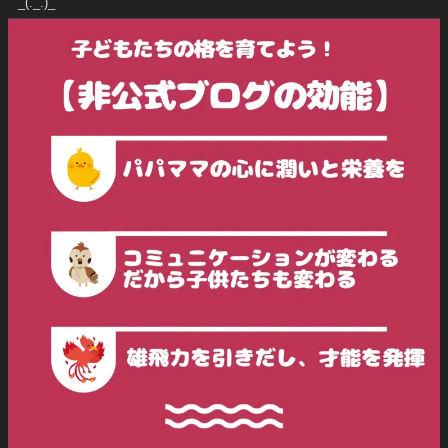
_(._.)_