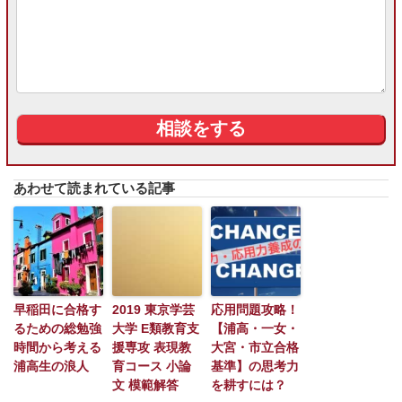
あわせて読まれている記事
早稲田に合格す
2019 東京学芸
応用問題攻略！
るための総勉強
大学 E類教育支
【浦高・一女・
時間から考える
援専攻 表現教
大宮・市立合格
浦高生の浪人
育コース 小論
基準】の思考力
文 模範解答
を耕すには？