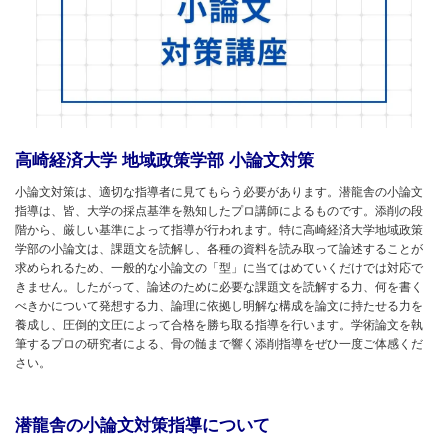
高崎経済大学 地域政策学部 小論文対策
小論文対策は、適切な指導者に見てもらう必要があります。潜龍舎の小論文
指導は、皆、大学の採点基準を熟知したプロ講師によるものです。添削の段
階から、厳しい基準によって指導が行われます。特に高崎経済大学地域政策
学部の小論文は、課題文を読解し、各種の資料を読み取って論述することが
求められるため、一般的な小論文の「型」に当てはめていくだけでは対応で
きません。したがって、論述のために必要な課題文を読解する力、何を書く
べきかについて発想する力、論理に依拠し明解な構成を論文に持たせる力を
養成し、圧倒的文圧によって合格を勝ち取る指導を行います。学術論文を執
筆するプロの研究者による、骨の髄まで響く添削指導をぜひ一度ご体感くだ
さい。
潜龍舎の小論文対策指導について