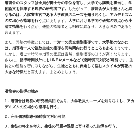
潜龍舎のス
タッフは全員が博士号の学位を有し、大学でも講義を担当し、学
術論文を執筆する現役の研究者です。
したがって、
潜龍舎
が大手塾さんと異
なるのは、入試審査官である大学教員のニーズを知り尽くし、アカデミズム
の立場から指導を行う
点にあります。
大学における学問や研究の観点から小
論文指導を行う
点が、他塾の指導者とは明確に異なり、大きな強みであると
言えます
。
また、弊塾の特徴としては、
一対一の完全個別指導
です。
大手塾のなかに
は、指導者一人で複数生徒の指導を同時間内に行うところもある
ようです。
しかし、過ごす時間や指導の密度は当然、個別指導のほうが高くなります。
さらに、
指導時間以外にもLINEやメールなどで随時質問対応が可能
です。生
徒との連絡を密に取りながら、
生徒とともに伴走して臨むスタイルが弊塾の
大きな特徴
だと言えます。まとめましょう。
潜龍舎の指導の強み
1
．潜龍舎は現役の研究者集団であり、大学教員のニーズを知り尽くし、アカ
デミズムの立場から指導を行う。
2
．完全個別指導+随時質問対応可能
3
．生徒の将来を考え、生徒の問題や課題に寄り添った指導を行う。