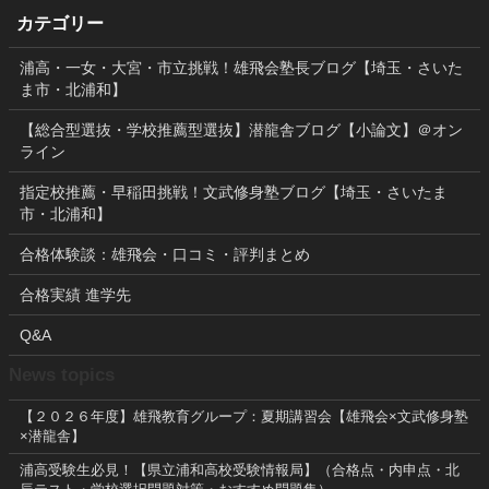
カテゴリー
浦高・一女・大宮・市立挑戦！雄飛会塾長ブログ【埼玉・さいた
ま市・北浦和】
【総合型選抜・学校推薦型選抜】潜龍舎ブログ【小論文】＠オン
ライン
指定校推薦・早稲田挑戦！文武修身塾ブログ【埼玉・さいたま
市・北浦和】
合格体験談：雄飛会・口コミ・評判まとめ
合格実績 進学先
Q&A
News topics
【２０２６年度】雄飛教育グループ：夏期講習会【雄飛会×文武修身塾
×潜龍舎】
浦高受験生必見！【県立浦和高校受験情報局】（合格点・内申点・北