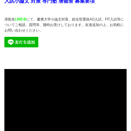
入試小論文 対策 専門塾 潜龍舎 募集要項
潜龍舎
LINE＠
にて、慶應大学小論文対策、総合型選抜AO入試、FIT入試等に
ついてご相談、質問等、随時お受けしております。友達追加の上、お気軽に
お問い合わせください。