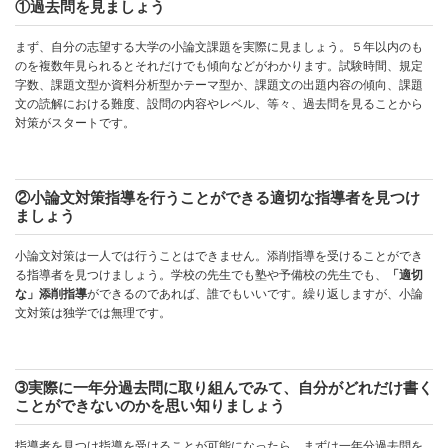
①過去問を見ましょう
まず、自分の志望する大学の小論文課題を実際に見ましょう。５年以内のも
のを複数年見られるとそれだけでも傾向などがわかります。試験時間、規定
字数、課題文型か資料分析型かテーマ型か、課題文の出題内容の傾向、課題
文の読解における難度、設問の内容やレベル、等々、過去問を見ることから
対策がスタートです。
②小論文対策指導を行うことができる適切な指導者を見つけ
ましょう
小論文対策は一人では行うことはできません。添削指導を受けることができ
る指導者を見つけましょう。学校の先生でも塾や予備校の先生でも、
「適切
な」添削指導
ができるのであれば、誰でもいいです。繰り返しますが、小論
文対策は独学では無理です。
➂実際に一年分過去問に取り組んでみて、自分がどれだけ書く
ことができないのかを思い知りましょう
指導者を見つけ指導を受けることが可能になったら、まずは一年分過去問を