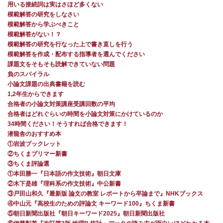
用いる接続詞は実はさほど多くない
模範解答の研究をしなさい
模範解答から学ぶべきこと
模範解答がない！？
模範解答の研究を行なった上で書き直しを行う
模範解答を作成・配布する指導者を選んでください
課題文をそもそも読解できていない問題
負のスパイラル
小論文課題の出典書籍を読む
1,2年生からできます
合格者の小論文対策講座受講回数の平均
合格者はどれぐらいの時間を小論文対策にかけているのか
34時間ください！そうすれば合格できます！
潜龍舎のおすすめ本
①岩波ブックレット
②ちくまプリマー新書
③ちくま評論選
①本田勝一『日本語の作文技術』朝日文庫
②木下是雄『理科系の作文技術』中公新書
③戸田山和久『最新版 論文の教室 レポートから卒論まで』NHKブックス
④中山元『高校生のための評論文 キーワード100』ちくま新書
⑤朝日新聞出版社『朝日キーワード2025』朝日新聞出版社