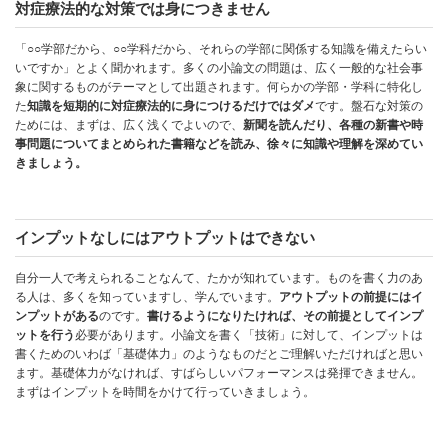
対症療法的な対策では身につきません
「○○学部だから、○○学科だから、それらの学部に関係する知識を備えたらい
いですか」とよく聞かれます。多くの小論文の問題は、広く一般的な社会事
象に関するものがテーマとして出題されます。何らかの学部・学科に特化し
た
知識を短期的に対症療法的に身につけるだけではダメ
です。盤石な対策の
ためには、まずは、広く浅くでよいので、
新聞を読んだり、各種の新書や時
事問題についてまとめられた書籍などを読み、徐々に知識や理解を深めてい
きましょう。
インプットなしにはアウトプットはできない
自分一人で考えられることなんて、たかが知れています。ものを書く力のあ
る人は、多くを知っていますし、学んでいます。
アウトプットの前提にはイ
ンプットがある
のです。
書けるようになりたければ、その前提としてインプ
ットを行う
必要があります。小論文を書く「技術」に対して、インプットは
書くためのいわば「基礎体力」のようなものだとご理解いただければと思い
ます。基礎体力がなければ、すばらしいパフォーマンスは発揮できません。
まずはインプットを時間をかけて行っていきましょう。