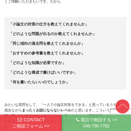
くご理解いただきたいです。だから、
「小論文の対策の仕方を教えてくれませんか」
「どのような問題が出るのか教えてくれませんか」
「同じ傾向の過去問を教えてくれませんか」
「おすすめの参考書を教えてくれませんか」
「どのような知識が必要ですか」
「どのような構成で書けばいいですか」
「何を書いたらいいのでしょうか」
みたいな質問をして、「一人で小論文対策をできる」と思っているうちは、
残念ながら
まったくお話にならないレベル
だと思います。こういう質問は実
際に書いている人からは出てこない。書いてみて、「模範解答」との歴然た
CONTACT
電話で相談する >>
る差を見れば、自分に何が不足しているか、よくわかるようになるからで
ご相談フォーム >>
048-796-7782
す。