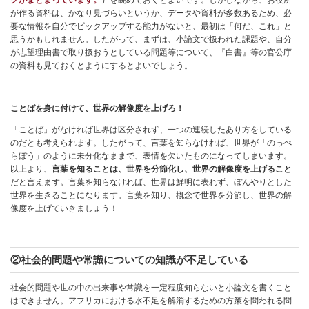
クがまとまっています。
）を眺めておくとよいです。しかしながら、お役所
が作る資料は、かなり見づらいというか、データや資料が多数あるため、必
要な情報を自分でピックアップする能力がないと、最初は「何だ、これ」と
思うかもしれません。したがって、まずは、小論文で扱われた課題や、自分
が志望理由書で取り扱おうとしている問題等について、『白書』等の官公庁
の資料も見ておくとようにするとよいでしょう。
ことばを身に付けて、世界の解像度を上げろ！
「ことば」がなければ世界は区分されず、一つの連続したあり方をしている
のだとも考えられます。したがって、言葉を知らなければ、世界が「のっぺ
らぼう」のように未分化なままで、表情を欠いたものになってしまいます。
以上より、
言葉を知ることは、世界を分節化し、世界の解像度を上げること
だと言えます。言葉を知らなければ、世界は鮮明に表れず、ぼんやりとした
世界を生きることになります。言葉を知り、概念で世界を分節し、世界の解
像度を上げていきましょう！
②社会的問題や常識についての知識が不足している
社会的問題や世の中の出来事や常識を一定程度知らないと小論文を書くこと
はできません。アフリカにおける水不足を解消するための方策を問われる問