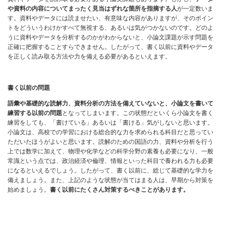
や資料の内容についてまったく見当はずれな箇所を指摘する人
が一定数いま
す。資料やデータには読ませたい、有意味な内容がありますが、そのポイン
トをどういうわけかすべて無視する、あるいは気がつかないのです。どのよ
うに資料やデータを分析するのかがわからないと、小論文課題が示す問題を
正確に把握することすらできません。したがって、書く以前に資料やデータ
を正しく読み取る方法や力を備える必要があるといえます。
書く以前の問題
語彙や基礎的な読解力、資料分析の方法を備えていないと、小論文を書いて
練習する以前の問題
となってしまいます。この状態だといくら小論文を書く
練習をしても、「書けている」あるいは「書ける」気がしないと思います。
小論文は、高校での学習における総合的な力を求められる科目だと思ってい
ただいたほうがよいと思います。読解のための国語の力、資料や分析を行う
上では数学に加えて、物理や化学などの科学分野の素養も必要になり、一般
常識という点では、政治経済や倫理、情報といった科目で養われる力も必要
になるといえるでしょう。したがって、書く以前に、総じて基礎的な学力を
備えましょう。また、上記のような状態が当てはまる人は、早期から対策を
始めましょう。
書く以前にたくさん対策するべきことがあります。