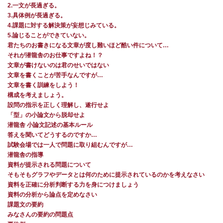
2.一文が長過ぎる。
3.具体例が長過ぎる。
4.課題に対する解決策が妄想じみている。
5.論じることができていない。
君たちのお書きになる文章が度し難いほど酷い件について…
それが潜龍舎のお仕事ですよね！？
文章が書けないのは君のせいではない
文章を書くことが苦手なんですが…
文章を書く訓練をしよう！
構成を考えましょう。
設問の指示を正しく理解し、遂行せよ
「型」の小論文から脱却せよ
潜龍舎 小論文記述の基本ルール
答えを聞いてどうするのですか…
試験会場では一人で問題に取り組むんですが…
潜龍舎の指導
資料が提示される問題について
そもそもグラフやデータとは何のために提示されているのかを考えなさい
資料を正確に分析判断する力を身につけましょう
資料の分析から論点を定めなさい
課題文の要約
みなさんの要約の問題点