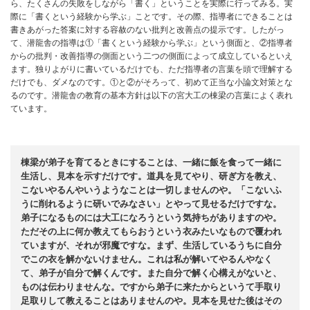
ら、たくさんの失敗をしながら「書く」ということを実際に行ってみる。実
際に「書くという経験から学ぶ」ことです。その際、指導者にできることは
書きあがった答案に対する容赦のない批判と改善点の提示です。したがっ
て、潜龍舎の指導は①「書くという経験から学ぶ」という側面と、②指導者
からの批判・改善指導の側面という二つの側面によって成立しているといえ
ます。独りよがりに書いているだけでも、ただ指導者の言葉を頭で理解する
だけでも、ダメなのです。①と②がそろって、初めて正当な小論文対策とな
るのです。潜龍舎の教育の基本方針は以下の宮大工の棟梁の言葉によく表れ
ています。
棟梁が弟子を育てるときにすることは、一緒に飯を食って一緒に
生活し、見本を示すだけです。道具を見てやり、研ぎ方を教え、
こないやるんやいうようなことは一切しませんのや。「こないふ
うに削れるように研いでみなさい」とやって見せるだけですな。
弟子になるものには大工になろうという気持ちがありますのや。
ただその上に何か教えてもらおうという衣みたいなもので覆われ
ていますが、それが邪魔ですな。まず、生活しているうちに自分
でこの衣を解かないけません。これは私が解いてやるんやなく
て、弟子が自分で解くんです。また自分で解く心構えがないと、
ものは伝わりませんな。ですから弟子に来たからというて手取り
足取りして教えることはありませんのや。見本を見せた後はその