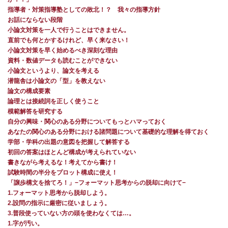
指導者・対策指導塾としての敗北！？ 我々の指導方針
お話にならない段階
小論文対策を一人で行うことはできません。
直前でも何とかするけれど、早く来なさい！
小論文対策を早く始めるべき深刻な理由
資料・数値データも読むことができない
小論文というより、論文を考える
潜龍舎は小論文の「型」を教えない
論文の構成要素
論理とは接続詞を正しく使うこと
模範解答を研究する
自分の興味・関心のある分野についてもっとハマっておく
あなたの関心のある分野における諸問題について基礎的な理解を得ておく
学部・学科の出題の意図を把握して解答する
初回の答案はほとんど構成が考えられていない
書きながら考えるな！考えてから書け！
試験時間の半分をプロット構成に使え！
「譲歩構文を捨てろ！」−フォーマット思考からの脱却に向けて−
1.フォーマット思考から脱却しよう。
2.設問の指示に厳密に従いましょう。
3.普段使っていない方の頭を使わなくては…。
1.字が汚い。