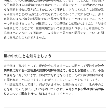
問題についての基礎的な知識や理解が不足
しています。たとえば、我が国の
少子高齢化は人口構造において進行している現象ですが、この現象がどのよ
うな問題を社会に引き起こすかについて理解し、さらにどのような対策が政
府や自治体などの行政によって取られているのかについて知らないと、少子
高齢化を扱う小論文の問題において思考を展開することはできません。もう
一つ例を挙げましょう。AI技術についての基礎的な知識がなければ、「AI技術
が発展しているなかで、医療現場において看護支援AIロボットと看護師との
協働はどのようにして可能か」（←実際に出題された問題です）といった問
題に取り組むことができません。
世の中のことを知りましょう
大学側は、高校生として、現代社会に生きる一人の人間として受験生が
社会
的事象に対する一定程度の知識や理解を備えていることを前提
として、小論
文課題を出題しています。難関大になればなるほど、その知識や理解の深さ
も問われることになります。したがって、世の中のことを知りましょう。
「小論文対策として日々、何ができますか」と聞かれますが、「世の中のこ
とを知ってください」といつも述べています。
自分が生きる世界や社会のあ
り方について関心を持ち、知る
ようにしてください。