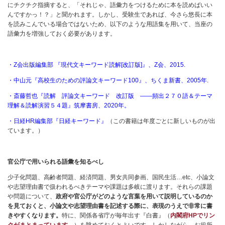
にチクチク指摘すると、「それじゃ、語彙力をつけるために本を読めばいい
んですかっ！？」と聞かれます。しかし、受験生であれば、今さら悠長に本
を読みこんでいる場合ではないため、以下のような用語集を用いて、当座の
語彙力を増強しておく必要があります。
・Z会出版編集部 『現代文キーワード読解[改訂版]』、Z会、2015.
・中山元『高校生のための評論文キーワード100』、ちくま新書、2005年.
・斎藤哲也『読解 評論文キーワード 改訂版 ――頻出２７０語＆テーマ
理解＆読解演習５４題』筑摩書房、2020年。
・日経HR編集部『日経キーワード』
（この書籍は年度ごとに新しいものが出
ています。）
官公庁で用いられる語彙を知るべし
少子化問題、高齢者問題、経済問題、男女共同参画、国民生活…etc、小論文
や志望理由書で扱われるべきテーマや課題は多岐に渡ります。それらの課題
や問題について、
政府や官公庁がどのような言葉を用いて説明しているのか
を見ておくと、小論文や志望理由書を記述する際に、表現のうえで非常に書
きやすくなります。
特に、関係各省庁が毎年出す『白書』（
内閣府HPでリン