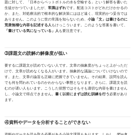
題に対して、「日本からペットボトルの水を空輸する」という解答を書いた
生徒がかつていましたが、
常識はずれ
です。配送コストがどれだけかかるの
か、また、対処療法的で根本的な解決策にはほど遠く、現実的かつ妥当では
ありません。このように世の常識を知らないため、
小論「文」は書けるのに
荒唐無稽な内容を記述する人
もけっこういます。このような答案を書いて、
「書けている気になっている」人
も要注意です。
➂課題文の読解の解像度が低い
要するに課題文が読めていない人です。文章の抽象度がちょっと上がっただ
けで、文章が読めなくなる人がいます。抽象的な議論についていけないので
す。また、文章の論旨も正確に把握できていません。その結果、設問を読ん
でも何を問われているのかわからない事態となります。さらに、課題文を読
むのが遅い人もいます。こうした状態ではそもそも適切な内容を書けません
し、小論文で得点できません。
書く以前にまずは読む訓練を行う
必要があり
ます。
④資料やデータを分析することができない
資料やデータを読み取る必要がある小論文課題もあります。しかし、
データ