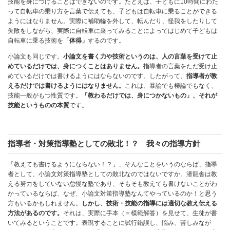
技能を身につけることはできないのです。たとえば、子どもに10時間にわた
って自転車の乗り方を言葉で伝えても、子どもは自転車に乗ることができる
ようにはなりません。実際に補助輪を外して、転んだり、怪我をしたりして
失敗をしながら、実際に自転車に乗ってみることによってはじめて子どもは
自転車に乗る技術を
「体得」
するのです。
小論文も同じです。
小論文を書く力や技術というのは、人の言葉を受けて止
めているだけでは、身につくことはありません。
指導者の言葉をただ受け止
めているだけでは書けるようにはならないのです。したがって、
指導者が教
えるだけでは書けるようにはなりません。
これは、暴論でも極論でもなく、
技能一般がもつ性質です。
「教わるだけでは、身につかないもの」、それが
技能というものの本質
です。
指導者・対策指導塾としての敗北！？ 我々の指導方針
「教えても書けるようにならない！？」、そんなことをいうのならば、指導
者として、小論文対策指導塾としての敗北なのではないですか。潜龍舎は教
える努力をしていない怠慢な塾であり、そもそも教えても書けないことがわ
かっているならば、なぜ、小論文対策指導塾なんてやっているのか！と思う
方もいるかもしれません。
しかし、技術・技能の指導には適切な教え伝える
方法があるのです。
それは、実際に手本（＝模範解答）を見せて、生徒が書
いてみるということです。表現することに試行錯誤し、悩み、苦しみなが