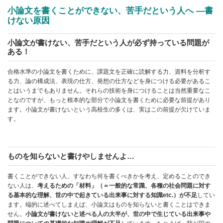
小論文を書くことができない、苦手だという人へ ―書
けない原因
小論文が書けない、苦手だという人が必ず持っている問題が
ある！
合格水準の小論文を書くために、課題文を正確に読解する力、資料を分析す
る力、論の構成法、表現の仕方、発想の仕方などを身につける必要があるこ
とはいうまでもありません。それらの技術を身につけることは当然重要なこ
となのですが、もっと根本的な部分で小論文を書くために必要な前提があり
ます。小論文が書けないという高校生の多くは、実はこの前提が欠けていま
す。
ものを知らないと書けやしませんよ…
書くことができない人、すなわち何を書くべきかを考え、定めることのでき
ない人は、
考えるための「材料」（＝一般的な常識、各種の社会問題に対す
る基本的な理解、世の中で起きている出来事に対する知識etc.）が不足
してい
ます。端的に述べてしまえば、小論文はものを知らないと書くことはできま
せん。
小論文が書けないと述べる人の大半が、世の中で生じている出来事や