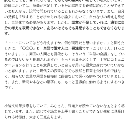
読むにしても、書くにしても、そもそもの語彙が不足している人
がいます。
読解においては、語彙が不足しているため課題文を正確に読むことができて
いませんから、設問で問われていることもわからなくなります。また、自分
の見解を主張することが求められる小論文において、自分なりの考えを発想
し、言語化する必要があります。しかし、
語彙が不足していれば、適切に自
分の考えを表現できない、あるいはそもそも発想することもできなくなりま
す。
「～～～についてはどう考えますか。何が問題だと思いますか。」と問うた
ときに、
「〇〇〇」と一単語で返す人は、要注意
です（こういう人、けっこ
ういます。）。周囲の人間とも普段から、そういう「単語の会話」をしてい
るのではないかと推測されますが、もっと言葉を尽くして、丁寧にコミュニ
ケーションを行うことを意識しないと自らが用いる語彙は身についていかな
いと思います。また、現代文の授業などでも漫然と授業を受けるのではな
く、知らない言葉や用語を積極的に辞書などで調べる癖をつけていきましょ
う。また、新聞や本などの活字にも、もっと意識的に触れるようにするべき
です。
小論文対策指導をしていて、みなさん、課題文が読めていないなぁとよく感
じています。また、総じて小論文を上手く書くことができない生徒に見受け
られる特徴は、大きく三点あります。