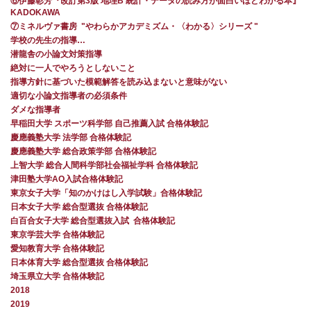
⑥伊藤彰芳『改訂第3版 地理B 統計・データの読み方が面白いほどわかる本』
KADOKAWA
⑦ミネルヴァ書房 "やわらかアカデミズム・〈わかる〉シリーズ "
学校の先生の指導…
潜龍舎の小論文対策指導
絶対に一人でやろうとしないこと
指導方針に基づいた模範解答を読み込まないと意味がない
適切な小論文指導者の必須条件
ダメな指導者
早稲田大学 スポーツ科学部 自己推薦入試 合格体験記
慶應義塾大学 法学部 合格体験記
慶應義塾大学 総合政策学部 合格体験記
上智大学 総合人間科学部社会福祉学科 合格体験記
津田塾大学AO入試合格体験記
東京女子大学「知のかけはし入学試験」合格体験記
日本女子大学 総合型選抜 合格体験記
白百合女子大学 総合型選抜入試 合格体験記
東京学芸大学 合格体験記
愛知教育大学 合格体験記
日本体育大学 総合型選抜 合格体験記
埼玉県立大学 合格体験記
2018
2019