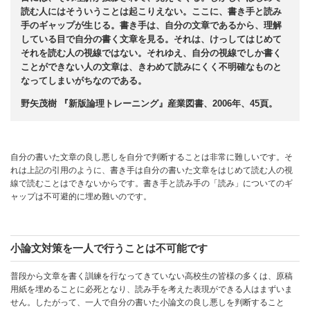
読む人にはそういうことは起こりえない。ここに、書き手と読み
手のギャップが生じる。書き手は、自分の文章であるから、理解
している目で自分の書く文章を見る。それは、けっしてはじめて
それを読む人の視線ではない。それゆえ、自分の視線でしか書く
ことができない人の文章は、きわめて読みにくく不明確なものと
なってしまいがちなのである。
野矢茂樹 『新版論理トレーニング』産業図書、2006年、45頁。
自分の書いた文章の良し悪しを自分で判断することは非常に難しいです。そ
れは上記の引用のように、書き手は自分の書いた文章をはじめて読む人の視
線で読むことはできないからです。書き手と読み手の「読み」についてのギ
ャップは不可避的に埋め難いのです。
小論文対策を一人で行うことは不可能です
普段から文章を書く訓練を行なってきていない高校生の皆様の多くは、原稿
用紙を埋めることに必死となり、読み手を考えた表現ができる人はまずいま
せん。したがって、一人で自分の書いた小論文の良し悪しを判断すること