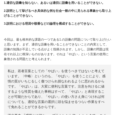
1.適切な語彙を知らない、あるいは適切に語彙を用いることができない。
2.説明として挙げるべき具体的な例を社会一般の中に見られる事象から取り上
げることができない。
3.説明における理屈や順番などの論理を構成することができない。
今回は、最も根本的な課題の一つである1.の語彙の問題について取り上げたい
と思います。まず、適切な語彙を用いることができないことの内実として、
語彙の知識が不足している点がよく指摘されます。しかし、語彙の問題は現
在それ以上に根深いものがあります。それは「やばい」という言葉の使用に
象徴される問題だと考えられます。
私は、若者言葉としての「やばい」を使うべきではないと考えて
います。〈中略〉というのも、「やばい」 を使うことにより、感
情の質がいちじるしく傷つけられ損なわれるように思われるから
です。「やばい」は、大変に便利な言葉です。注意を向けるに値
するような性質を備えた事柄はすべて、「やばい」と表現するこ
とが可能だからであり、「やばい」の使い方さえ身につければ何
についても、適切な言葉の選択に頭を悩ませるつらい作業をすべ
て免れることができるからです。