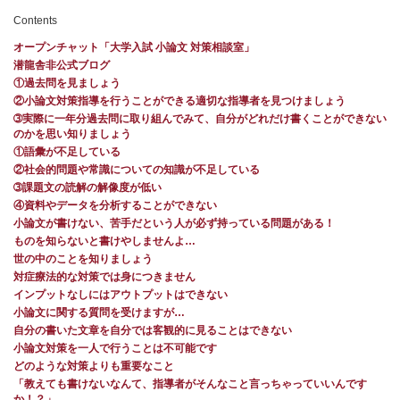
Contents
オープンチャット「大学入試 小論文 対策相談室」
潜龍舎非公式ブログ
①過去問を見ましょう
②小論文対策指導を行うことができる適切な指導者を見つけましょう
➂実際に一年分過去問に取り組んでみて、自分がどれだけ書くことができない
のかを思い知りましょう
①語彙が不足している
②社会的問題や常識についての知識が不足している
➂課題文の読解の解像度が低い
④資料やデータを分析することができない
小論文が書けない、苦手だという人が必ず持っている問題がある！
ものを知らないと書けやしませんよ…
世の中のことを知りましょう
対症療法的な対策では身につきません
インプットなしにはアウトプットはできない
小論文に関する質問を受けますが…
自分の書いた文章を自分では客観的に見ることはできない
小論文対策を一人で行うことは不可能です
どのような対策よりも重要なこと
「教えても書けないなんて、指導者がそんなこと言っちゃっていいんです
か！？」