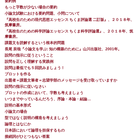
要約例
もっと字数が少ない場合の要約
小論文試験における要約問題、小問について
『高校生のための現代思想エッセンス ちくま評論選 二訂版』、２０１８年、
筑摩書房。
『高校生のための科学評論エッセンス ちくま科学評論選』、２０１８年、筑
摩書房。
課題文を読解するという根本的問題
長尾 辰哉『小論文を学ぶ: 知の構築のために』山川出版社、2001年。
設問の指示に従うということ
設問を正しく理解する実践例
設問は最低でも５回読みましょう！
プロットを作る
出題者＝課題文筆者＝志望学部のメッセージを受け取っていますか
設問の指示に従いなさい
プロットの作成において、字数も考えましょう
いつまでやっているんだろう、序論・本論・結論…
説明の基本形式
小論文の場合
型ではなく説明の構造を考えましょう
論理とはなにか
日本語において論理を担保するもの
接続詞がひとつもない答案