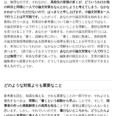
は、無理なのです。それなのに、
高校生の皆様の多くが、どういうわけか他
の科目と同様に一人で小論文対策をなんとかしようと考えてしまう。なかな
かわかっていただけないので、はっきりと申し上げます。小論文対策を一人
で行うことは不可能です。
したがって、あなたが小論文対策を始めるときに
最初に行うべきは、対策法や参考書について細々と問うことなどではなく、
小論文対策を一人で行うことはできないということを理解し、適切な指導者
を見つけることです。あなたが「合格する」ための小論文対策を行うには、
指導者自身も「書く」訓練を常に行い、「書く」技術に熟達し、添削指導、
小論文対策指導経験のある指導者から指導を受けることが不可欠となりま
す。本当にどういうわけか、なかなかご理解をいただけないので、何度でも
述べます。（誰であってもそうですが）
あなたが小論文対策を一人で行うこ
とは無理
です。有名な作家であっても、編集者の校正が入り、文章の修正を
編集者から提案されるのです。どうしてあなたは自分一人で対策ができると
考えるのでしょうか。
どのような対策よりも重要なこと
参考書を読む、知識を備える、それも重要なことの一部ですが、それよりも
優先するべきは、
実際に「書くという経験から学ぶ」
ことです。そして、
指
導者の作った模範解答との差異を知る
ことです。最初は書けない人もいると
思います。しかし、それでいいのです。
書けないところから、どうしたらよ
いのかと本質的に考えるようになります。
これまでも何度も何度もお伝えし