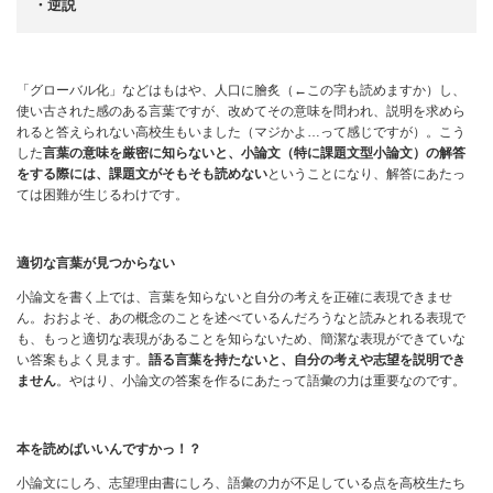
・逆説
「グローバル化」などはもはや、人口に膾炙（←この字も読めますか）し、
使い古された感のある言葉ですが、改めてその意味を問われ、説明を求めら
れると答えられない高校生もいました（マジかよ…って感じですが）。こう
した
言葉の意味を厳密に知らないと、小論文（特に課題文型小論文）の解答
をする際には、課題文がそもそも読めない
ということになり、解答にあたっ
ては困難が生じるわけです。
適切な言葉が見つからない
小論文を書く上では、言葉を知らないと自分の考えを正確に表現できませ
ん。おおよそ、あの概念のことを述べているんだろうなと読みとれる表現で
も、もっと適切な表現があることを知らないため、簡潔な表現ができていな
い答案もよく見ます。
語る言葉を持たないと、自分の考えや志望を説明でき
ません
。やはり、小論文の答案を作るにあたって語彙の力は重要なのです。
本を読めばいいんですかっ！？
小論文にしろ、志望理由書にしろ、語彙の力が不足している点を高校生たち