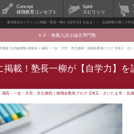
Concept
Spirit
雄飛教育コンセプト
スピリッツ
東洋経済オンラインに掲載！塾長一柳が【自学力】を語る！！ - 北浦和駅の塾 | 小学生 
ＡＯ・推薦入試小論文専門塾
 大学受験 文武修身塾×潜龍舎
>
浦高・一女・大宮・市立挑戦！雄飛会塾長ブログ【埼玉・さい
に掲載！塾長一柳が【自学力】を
浦高・一女・大宮・市立挑戦！雄飛会塾長ブログ【埼玉・さいたま市・北