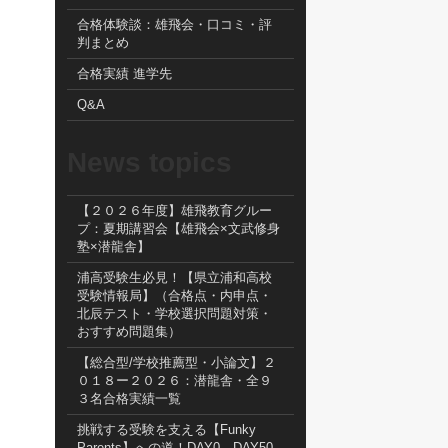
合格体験談：雄飛会・口コミ・評
判まとめ
合格実績 進学先
Q&A
News topics
【２０２６年度】雄飛教育グルー
プ：夏期講習会【雄飛会×文武修身
塾×潜龍舎】
浦高受験生必見！【県立浦和高校
受験情報局】（合格点・内申点・
北辰テスト・学校選択問題対策・
おすすめ問題集）
【総合型/学校推薦型・小論文】２
０１８ー２０２６：潜龍舎・全９
３名合格実績一覧
挑戦する受験を支える【Funky
Parents】への道！DAY0→DAY50