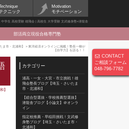
Technique
Motivation
テクニック
モチベーション
中学生 高校受験 雄飛会 | 高校生 大学受験 文武修身塾×潜龍舎
部活両立現役合格専門塾
たま市・北浦和】
>
東洋経済オンラインに掲載！塾長一柳が
【自学力】を語る！！
CONTACT
ご相談フォーム
語
カテゴリー
048-796-7782
浦高・一女・大宮・市立挑戦！雄
飛会塾長ブログ【埼玉・さいたま
市・北浦和】
浦和】
【総合型選抜・学校推薦型選抜】
潜龍舎ブログ【小論文】＠オンラ
イン
指定校推薦・早稲田挑戦！文武修
身塾ブログ【埼玉・さいたま市・
北浦和】