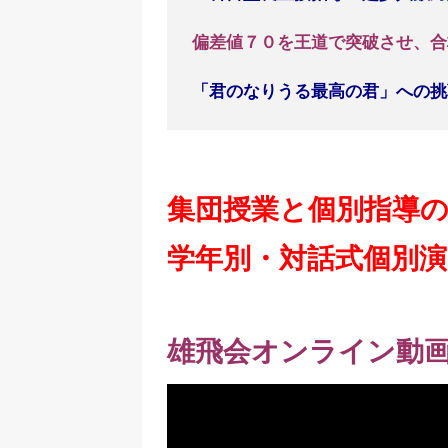
偏差値７０を王道で突破させ、合
「君のなりうる最高の君」への挑
集団授業と個別指導
学年別・対話式
個別演
雄飛会オンライン動