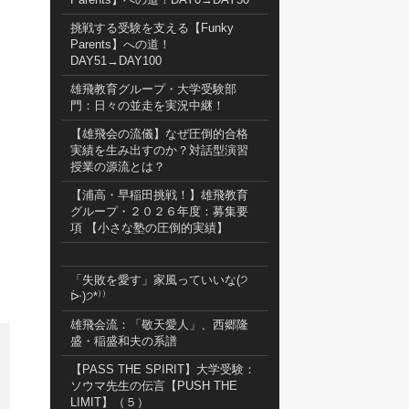
挑戦する受験を支える【Funky
Parents】への道！
DAY51→DAY100
雄飛教育グループ・大学受験部
門：日々の並走を実況中継！
【雄飛会の流儀】なぜ圧倒的合格
実績を生み出すのか？対話型演習
授業の源流とは？
【浦高・早稲田挑戦！】雄飛教育
グループ・２０２６年度：募集要
項 【小さな塾の圧倒的実績】
「失敗を愛す」家風っていいな(੭
ᐕ)੭*⁾⁾
雄飛会流：「敬天愛人」、西郷隆
盛・稲盛和夫の系譜
【PASS THE SPIRIT】大学受験：
ソウマ先生の伝言【PUSH THE
LIMIT】（５）