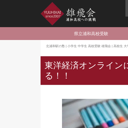
県立浦和高校受験
北浦和駅の塾 | 小学生 中学生 高校受験 雄飛会 | 高校生
東洋経済オンライン
る！！