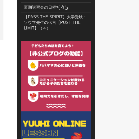
夏期講習会の日程٩( ᐛ )و
【PASS THE SPIRIT】大学受験：
ソウマ先生の伝言【PUSH THE
LIMIT】（４）