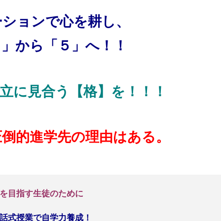
ーションで心を耕し、
４」から「５」へ！！
市立に見合う
【格】を！！！
圧倒的進学先の理由はある。
を目指す生徒のために
話式授業で自学力養成！