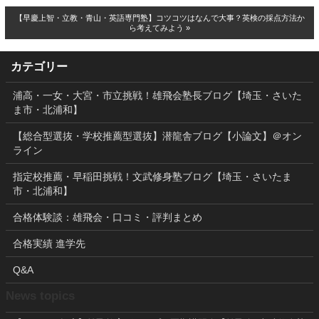
【早慶上智・立教・青山・英語専門塾】コツコツはなんで大事？英検の採点方法か
ら考えてみよう »
カテゴリー
浦高・一女・大宮・市立挑戦！雄飛会塾長ブログ【埼玉・さいた
ま市・北浦和】
【総合型選抜・学校推薦型選抜】潜龍舎ブログ【小論文】＠オン
ライン
指定校推薦・早稲田挑戦！文武修身塾ブログ【埼玉・さいたま
市・北浦和】
合格体験談：雄飛会・口コミ・評判まとめ
合格実績 進学先
Q&A
News topics