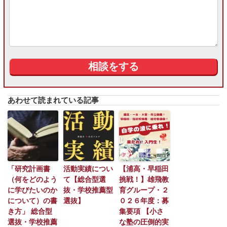
あわせて読まれている記事
「研究計画書
活動実績につい
【浦高・早稲田
（何をどのよう
て【総合型選
挑戦！】雄飛教
に学びたいのか
抜・学校推薦型
育グループ・２
について）の書
選抜】
０２６年度：募
き方」 総合型
集要項 【小さ
選抜・学校推薦
な塾の圧倒的実