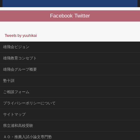
Facebook Twitter
Tweets by yuuhikai
雄飛会ビジョン
雄飛教育コンセプト
雄飛会グループ概要
塾十訓
ご相談フォーム
プライバシーポリシーについて
サイトマップ
県立浦和高校受験
ＡＯ・推薦入試小論文専門塾