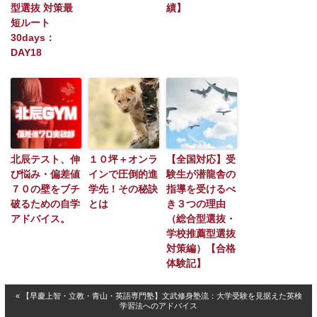
型選抜 対策最
績】
短ルート
30days：
DAY18
北辰テスト、伸
１０坪＋オンラ
【全国対応】受
び悩み・偏差値
インで圧倒的進
験生が潜龍舎の
７０の壁をブチ
学先！その秘訣
指導を受けるべ
破るための自学
とは
き３つの理由
アドバイス。
（総合型選抜・
学校推薦型選抜
対策編）【合格
体験記】
« 【早慶上智・立教・青山・英語専門塾】文武修身塾流：大学受験を見据えた英検
学習法へのアドバイス