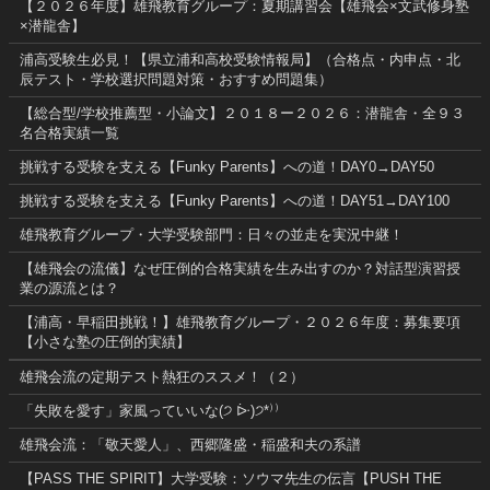
【２０２６年度】雄飛教育グループ：夏期講習会【雄飛会×文武修身塾
×潜龍舎】
浦高受験生必見！【県立浦和高校受験情報局】（合格点・内申点・北
辰テスト・学校選択問題対策・おすすめ問題集）
【総合型/学校推薦型・小論文】２０１８ー２０２６：潜龍舎・全９３
名合格実績一覧
挑戦する受験を支える【Funky Parents】への道！DAY0→DAY50
挑戦する受験を支える【Funky Parents】への道！DAY51→DAY100
雄飛教育グループ・大学受験部門：日々の並走を実況中継！
【雄飛会の流儀】なぜ圧倒的合格実績を生み出すのか？対話型演習授
業の源流とは？
【浦高・早稲田挑戦！】雄飛教育グループ・２０２６年度：募集要項
【小さな塾の圧倒的実績】
雄飛会流の定期テスト熱狂のススメ！（２）
「失敗を愛す」家風っていいな(੭ ᐕ)੭*⁾⁾
雄飛会流：「敬天愛人」、西郷隆盛・稲盛和夫の系譜
【PASS THE SPIRIT】大学受験：ソウマ先生の伝言【PUSH THE