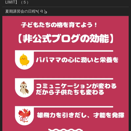
LIMIT】（５）
夏期講習会の日程٩( ᐛ )و