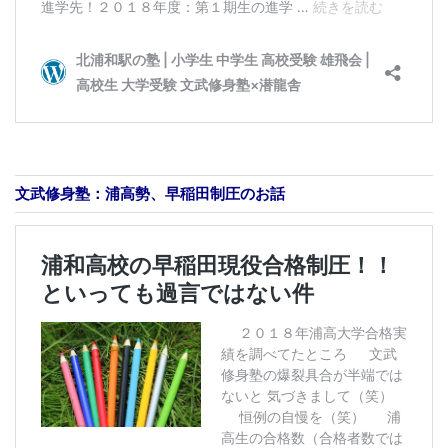
文武修身塾：浦高勢、早稲田制圧のお話