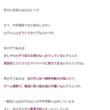
学力に余裕があればどうぞ。
さて、中学受験ですが成功しやすい
お子さんは
どういうタイプ
なのかです。
女の子であれば、
少しマセた子で自己主張がはっきりしている
お子さんか、
真面目にコツコツとマイペースに努力できる
お子さんですね。
男の子であれば、
女の子に比べ精神年齢がが低い
ので、
ゲーム感覚で、勉強に取り組め負けず嫌いな
お子さんです。
一般的には女の子のほうが中学受験には向いています。
また、女の子の方が
教育方針
のきっちりしている