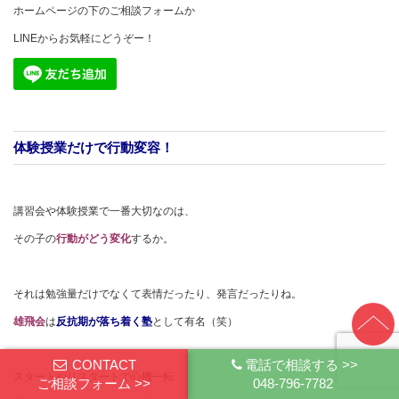
ホームページの下のご相談フォームか
LINEからお気軽にどうぞー！
体験授業だけで行動変容！
講習会や体験授業で一番大切なのは、
その子の
行動がどう変化
するか。
それは勉強量だけでなくて表情だったり、発言だったりね。
雄飛会
は
反抗期が落ち着く塾
として有名（笑）
CONTACT
電話で相談する >>
スタートやリスタートで心機一転
ご相談フォーム >>
048-796-7782