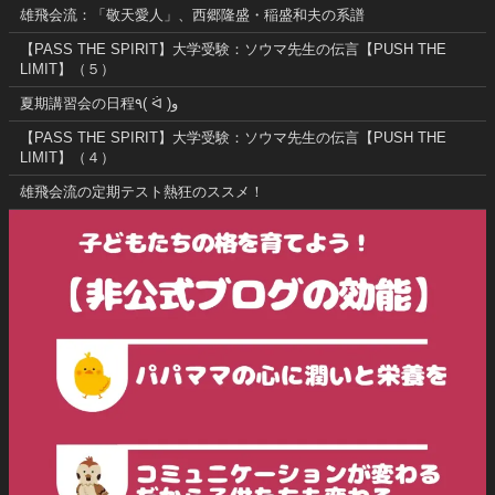
雄飛会流：「敬天愛人」、西郷隆盛・稲盛和夫の系譜
【PASS THE SPIRIT】大学受験：ソウマ先生の伝言【PUSH THE
LIMIT】（５）
夏期講習会の日程٩( ᐛ )و
【PASS THE SPIRIT】大学受験：ソウマ先生の伝言【PUSH THE
LIMIT】（４）
雄飛会流の定期テスト熱狂のススメ！