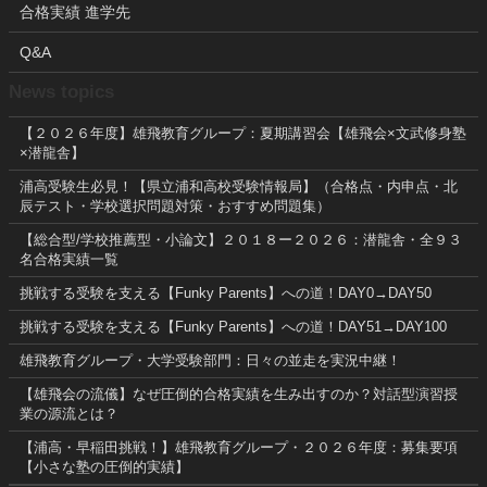
合格実績 進学先
Q&A
News topics
【２０２６年度】雄飛教育グループ：夏期講習会【雄飛会×文武修身塾
×潜龍舎】
浦高受験生必見！【県立浦和高校受験情報局】（合格点・内申点・北
辰テスト・学校選択問題対策・おすすめ問題集）
【総合型/学校推薦型・小論文】２０１８ー２０２６：潜龍舎・全９３
名合格実績一覧
挑戦する受験を支える【Funky Parents】への道！DAY0→DAY50
挑戦する受験を支える【Funky Parents】への道！DAY51→DAY100
雄飛教育グループ・大学受験部門：日々の並走を実況中継！
【雄飛会の流儀】なぜ圧倒的合格実績を生み出すのか？対話型演習授
業の源流とは？
【浦高・早稲田挑戦！】雄飛教育グループ・２０２６年度：募集要項
【小さな塾の圧倒的実績】