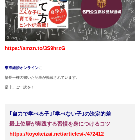
https://amzn.to/3S9hrzG
東洋経済オンライン
に
塾長一柳の書いた記事が掲載されています。
是非、ご一読を！
｢自力で学べる子｣｢学べない子｣の決定的差
最上位層が実践する習慣を身につけるコツ
https://toyokeizai.net/articles/-/472412