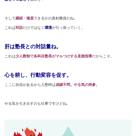
そして
継続・徹底
できるかの真剣勝負だね。
これは
対話
だけではなく
環境
が引っ張っていく。
肝は塾長との対話量ね。
これは
少人数制で各科目塾長がマルつけする直接指導
だからこそ。
心を耕し、行動変容を促す。
ここに自信があるから入塾時は
成績不問。やる気の持参。
やる気を引き出すのも仕事ですけどね。