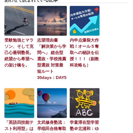
受験勉強とマラ
志望理由書
内申点爆裂大作
ソン、そして克
「解決策から学
戦！オール５奪
己心最弱塾長。
問へ」 総合型
取への秘訣を伝
絶望から希望へ
選抜・学校推薦
授！！！（副教
の架け橋を。
型選抜 対策最
科攻略も）
短ルート
30days：DAY5
「英語四技能テ
文武修身塾流：
学童滞在型学習
スト利用型」は
早稲田合格奪取
塾＠北浦和：ゆ