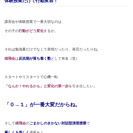
体験授業だけで行動変容！
講習会や体験授業で一番大切なのは、
その子の
行動がどう変化
するか。
それは勉強量だけでなくて表情だったり、発言だったりね。
雄飛会
は
反抗期が落ち着く塾
として有名（笑）
スタートやリスタートで心機一転
「なんか！やれるかも」と変化の第一歩
を引き出したい。
「０→１」が一番大変だからね。
そして
雄飛会
の
ごまかしのきかない対話型演習授業
で
厳しく＆楽しく
成長を！