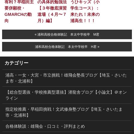
有利？早稲田主
の具体的勉強法
うひキッズ（小
要併願校・
【３年徹底演習
学生コース）：
GMARCHの動
道場（４月〜７
来たれ！未来の
向
月）編】
浦高生！！！
« 浦和高校合格体験記 本太中学校卒 M君
浦和高校合格体験記 本太中学校卒 H君 »
カテゴリー
浦高・一女・大宮・市立挑戦！雄飛会塾長ブログ【埼玉・さいた
ま市・北浦和】
【総合型選抜・学校推薦型選抜】潜龍舎ブログ【小論文】＠オン
ライン
指定校推薦・早稲田挑戦！文武修身塾ブログ【埼玉・さいたま
市・北浦和】
合格体験談：雄飛会・口コミ・評判まとめ