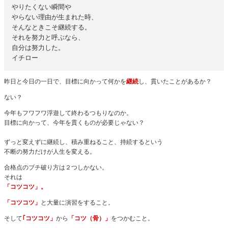
やりたくない瞬間や
やらない理由が生まれた時、
そんなときこそ継続する。
それを努力と呼ぶなら、
自分は努力した。
イチロー
昨日と今日の一日で、目標に向かって何かを
継続
し、貫いたことがあるか？
ない？
今年もフワフワ浮遊して終わるつもりなのか。
目標に向かって、今年を貫くものが必要じゃない？
ずっと変えずに継続し、積み重ねること、持続するという
不断の努力だけが人生を変える。
合格点のブチ破り方は２つしかない。
それは
「コツコツ」。
「コツコツ」
と大量に演習をすること。
そして
｢コツコツ」
から
「コツ（骨）」
をつかむこと。