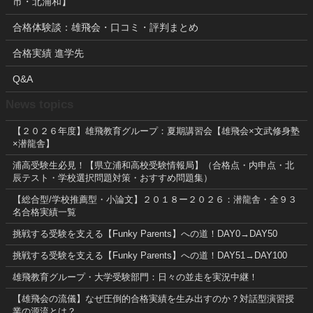
市・北浦和】
合格体験談：雄飛会・口コミ・評判まとめ
合格実績 進学先
Q&A
News topics
【２０２６年度】雄飛教育グループ：夏期講習会【雄飛会×文武修身塾
×潜龍舎】
浦高受験生必見！【県立浦和高校受験情報局】（合格点・内申点・北
辰テスト・学校選択問題対策・おすすめ問題集）
【総合型/学校推薦型・小論文】２０１８ー２０２６：潜龍舎・全９３
名合格実績一覧
挑戦する受験を支える【Funky Parents】への道！DAY0→DAY50
挑戦する受験を支える【Funky Parents】への道！DAY51→DAY100
雄飛教育グループ・大学受験部門：日々の並走を実況中継！
【雄飛会の流儀】なぜ圧倒的合格実績を生み出すのか？対話型演習授
業の源流とは？