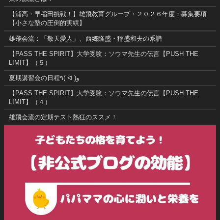
【浦高・早稲田挑戦！】雄飛教育グループ・２０２６年度：募集要項
【小さな塾の圧倒的実績】
雄飛会流：「敬天愛人」、西郷隆盛・稲盛和夫の系譜
【PASS THE SPIRIT】大学受験：ソウマ先生の伝言【PUSH THE
LIMIT】（５）
夏期講習会の日程٩( ᐛ )و
【PASS THE SPIRIT】大学受験：ソウマ先生の伝言【PUSH THE
LIMIT】（４）
雄飛会流の定期テスト熱狂のススメ！