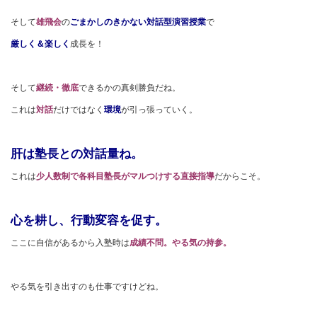
そして
雄飛会
の
ごまかしのきかない対話型演習授業
で
厳しく＆楽しく
成長を！
そして
継続・徹底
できるかの真剣勝負だね。
これは
対話
だけではなく
環境
が引っ張っていく。
肝は塾長との対話量ね。
これは
少人数制で各科目塾長がマルつけする直接指導
だからこそ。
心を耕し、行動変容を促す。
ここに自信があるから入塾時は
成績不問。やる気の持参。
やる気を引き出すのも仕事ですけどね。