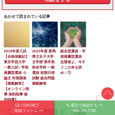
あわせて読まれている記事
2019年度入試
2023年度 群馬
総合型選抜・学
【合格体験記】
県立女子大学
校推薦型選抜
東京学芸大学
文学部 美学美
志望者よ、今す
一般入試 / 学校
術史学科 一般
ぐこの本を読
推薦型選抜 小
選抜 前期日程
め！①
論文 対策講座
試験 総合問題
【模範解答】
模範解答
【オンライン指
導 添削指導 個
別指導】
CONTACT
電話で相談する >>
ご相談フォーム >>
048-796-7782