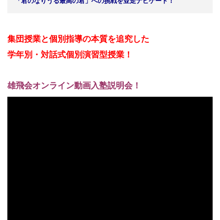
「君のなりうる最高の君」への挑戦を並走ナビゲート！
集団授業と個別指導の本質を追究した
学年別・対話式
個別演習型授業！
雄飛会オンライン動画入塾説明会！