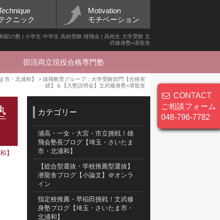
Technique
Motivation
テクニック
モチベーション
塾 | 小学生 中学生 高校受験 雄飛会 | 高校生 大学受験 文
武修身塾×潜龍舎
部活両立現役合格専門塾
ま市・北浦和】
>
雄飛教育グループ：大学受験部門【合格実
績】＆【入塾説明会】文武修身塾×潜龍舎
CONTACT
ご相談フォーム
塾
カテゴリー
048-796-7782
浦高・一女・大宮・市立挑戦！雄
飛会塾長ブログ【埼玉・さいたま
市・北浦和】
浦和】
【総合型選抜・学校推薦型選抜】
潜龍舎ブログ【小論文】＠オンラ
イン
指定校推薦・早稲田挑戦！文武修
身塾ブログ【埼玉・さいたま市・
北浦和】