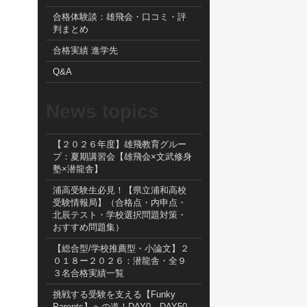
合格体験談：雄飛会・口コミ・評
判まとめ
合格実績 進学先
Q&A
News topics
【２０２６年度】雄飛教育グルー
プ：夏期講習会【雄飛会×文武修身
塾×潜龍舎】
浦高受験生必見！【県立浦和高校
受験情報局】（合格点・内申点・
北辰テスト・学校選択問題対策・
おすすめ問題集）
【総合型/学校推薦型・小論文】２
０１８ー２０２６：潜龍舎・全９
３名合格実績一覧
挑戦する受験を支える【Funky
Parents】への道！DAY0→DAY50