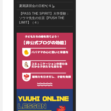
夏期講習会の日程٩( ᐛ )و
【PASS THE SPIRIT】大学受験：
ソウマ先生の伝言【PUSH THE
LIMIT】（４）