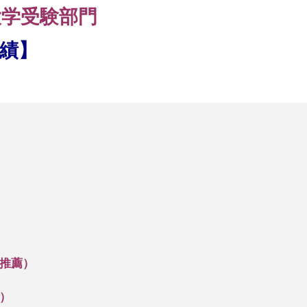
大学受験部門
績】
推薦）
）