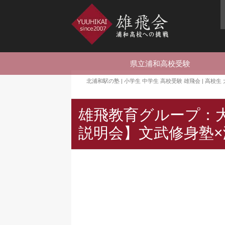
県立浦和高校受験
北浦和駅の塾 | 小学生 中学生 高校受験 雄飛会 | 高校
雄飛教育グループ：
説明会】文武修身塾×