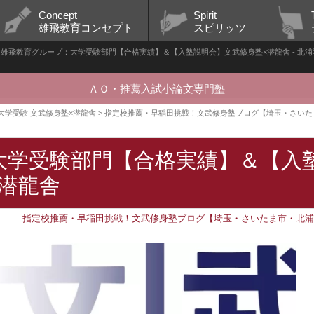
Concept
Spirit
雄飛教育コンセプト
スピリッツ
雄飛教育グループ：大学受験部門【合格実績】＆【入塾説明会】文武修身塾×潜龍舎 - 北浦和駅の
ＡＯ・推薦入試小論文専門塾
生 大学受験 文武修身塾×潜龍舎
>
指定校推薦・早稲田挑戦！文武修身塾ブログ【埼玉・さいた
大学受験部門【合格実績】＆【入
潜龍舎
指定校推薦・早稲田挑戦！文武修身塾ブログ【埼玉・さいたま市・北