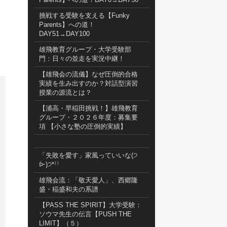
挑戦する受験を支える【Funky
Parents】への道！
DAY51→DAY100
雄飛教育グループ・大学受験部
門：日々の並走を実況中継！
【雄飛会の流儀】なぜ圧倒的合格
実績を生み出すのか？対話型演習
授業の源流とは？
【浦高・早稲田挑戦！】雄飛教育
グループ・２０２６年度：募集要
項 【小さな塾の圧倒的実績】
「失敗を愛す」家風っていいな(੭
ᐕ)੭*⁾⁾
雄飛会流：「敬天愛人」、西郷隆
盛・稲盛和夫の系譜
【PASS THE SPIRIT】大学受験：
ソウマ先生の伝言【PUSH THE
LIMIT】（５）