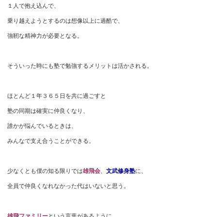
１人で抱え込んで、
乗り越えようとするのは想像以上に過酷で、
強靭な精神力が必要となる。
そういった時にも塾で勉強するメリットは活かされる。
ほとんど１年３６５日を共に過ごすと
塾の同期は確実に仲良くなり、
誰かが悩んでいるときは、
みんなで支え合うことができる。
少なくとも僕の知る限りでは
雄飛会
、
文武修身塾
に、
全員で仲良くなれなかった代はいないと思う。
雄飛ファミリー
という言葉があるように