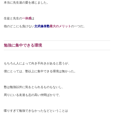
本当に先生達の愛を感じました。
生徒と先生の
一体感
は
他のどこにも負けない
文武修身塾
最大のメリット
の一つだ。
勉強に集中できる環境
もちろん人によって向き不向きがあると思うが、
僕にとっては、塾以上に集中できる環境は無かった。
塾は勉強以外に気をとられるものもないし、
周りにいる友達も志の高い仲間ばかりで、
喋りすぎて勉強できなかったなどということは