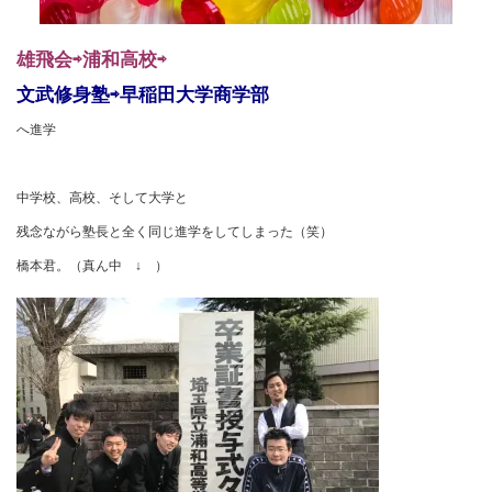
雄飛会⇨浦和高校⇨
文武修身塾⇨早稲田大学商学部
へ進学
中学校、高校、そして大学と
残念ながら塾長と全く同じ進学をしてしまった（笑）
橋本君。（真ん中 ↓ ）