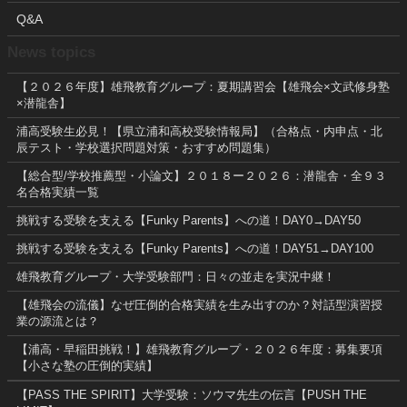
Q&A
News topics
【２０２６年度】雄飛教育グループ：夏期講習会【雄飛会×文武修身塾
×潜龍舎】
浦高受験生必見！【県立浦和高校受験情報局】（合格点・内申点・北
辰テスト・学校選択問題対策・おすすめ問題集）
【総合型/学校推薦型・小論文】２０１８ー２０２６：潜龍舎・全９３
名合格実績一覧
挑戦する受験を支える【Funky Parents】への道！DAY0→DAY50
挑戦する受験を支える【Funky Parents】への道！DAY51→DAY100
雄飛教育グループ・大学受験部門：日々の並走を実況中継！
【雄飛会の流儀】なぜ圧倒的合格実績を生み出すのか？対話型演習授
業の源流とは？
【浦高・早稲田挑戦！】雄飛教育グループ・２０２６年度：募集要項
【小さな塾の圧倒的実績】
【PASS THE SPIRIT】大学受験：ソウマ先生の伝言【PUSH THE