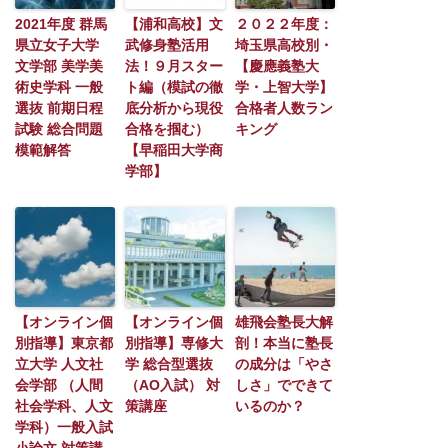
2021年度 群馬
【浦和高校】文
２０２２年度：
県立女子大学
武修身塾活用
埼玉県高校別・
文学部 美学美
法！９月スター
【慶應義塾大
術史学科 一般
ト編（模試の徹
学・上智大学】
選抜 前期日程
底分析から現役
合格者人数ラン
試験 総合問題
合格を掴む）
キング
模範解答
【早稲田大学商
学部】
【オンライン個
【オンライン個
雄飛会塾長大解
別指導】東京都
別指導】専修大
剖！本当に塾長
立大学 人文社
学 総合型選抜
の成分は「やさ
会学部 （人間
（AO入試） 対
しさ」でできて
社会学科、人文
策講座
いるのか？
学科）一般入試