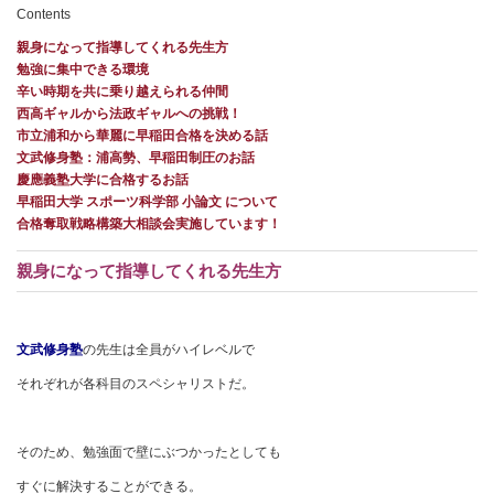
Contents
親身になって指導してくれる先生方
勉強に集中できる環境
辛い時期を共に乗り越えられる仲間
西高ギャルから法政ギャルへの挑戦！
市立浦和から華麗に早稲田合格を決める話
文武修身塾：浦高勢、早稲田制圧のお話
慶應義塾大学に合格するお話
早稲田大学 スポーツ科学部 小論文 について
合格奪取戦略構築大相談会実施しています！
親身になって指導してくれる先生方
文武修身塾
の先生は全員がハイレベルで
それぞれが各科目のスペシャリストだ。
そのため、勉強面で壁にぶつかったとしても
すぐに解決することができる。