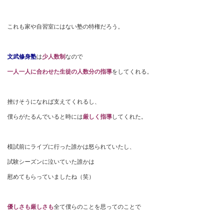
これも家や自習室にはない塾の特権だろう。
文武修身塾
は
少人数制
なので
一人一人に合わせた生徒の人数分の指導
をしてくれる。
挫けそうになれば支えてくれるし、
僕らがたるんでいると時には
厳しく指導
してくれた。
模試前にライブに行った誰かは怒られていたし、
試験シーズンに泣いていた誰かは
慰めてもらっていましたね（笑）
優しさも厳しさも
全て僕らのことを思ってのことで