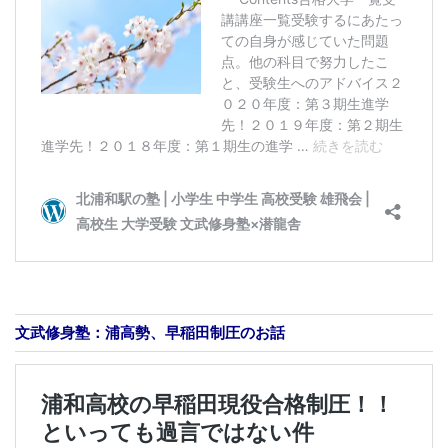
文武修身塾：浦高勢、早稲田制圧のお話