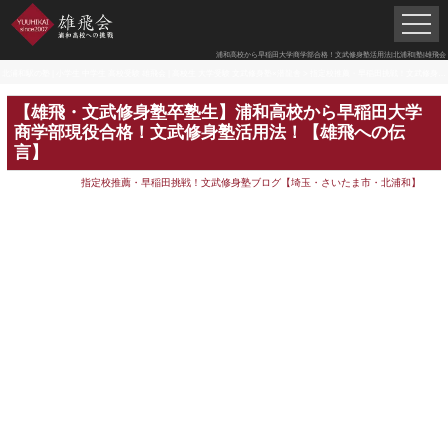
浦和高校から早稲田大学商学部合格！文武修身塾活用法|北浦和|塾|雄飛会
北浦和駅の塾 | 小学生 中学生 高校受験 雄飛会 | 高校生 大学受験 文武修身塾×潜龍舎
>
指定校推薦・早稲田挑戦！文武修身塾ブログ【埼玉・さいたま市・北浦和】
【雄飛・文武修身塾卒塾生】浦和高校から早稲田大学
商学部現役合格！文武修身塾活用法！【雄飛への伝
言】
指定校推薦・早稲田挑戦！文武修身塾ブログ【埼玉・さいたま市・北浦和】