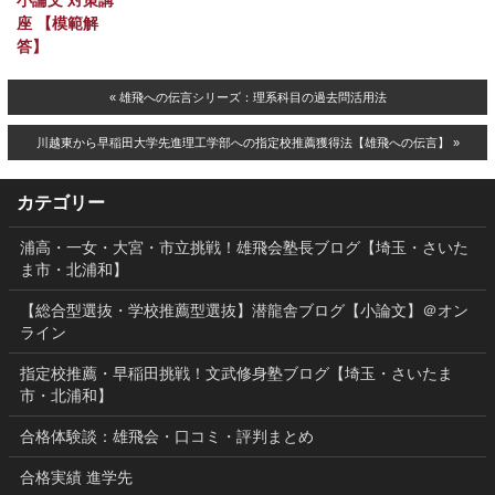
小論文 対策講
座 【模範解
答】
« 雄飛への伝言シリーズ：理系科目の過去問活用法
川越東から早稲田大学先進理工学部への指定校推薦獲得法【雄飛への伝言】 »
カテゴリー
浦高・一女・大宮・市立挑戦！雄飛会塾長ブログ【埼玉・さいた
ま市・北浦和】
【総合型選抜・学校推薦型選抜】潜龍舎ブログ【小論文】＠オン
ライン
指定校推薦・早稲田挑戦！文武修身塾ブログ【埼玉・さいたま
市・北浦和】
合格体験談：雄飛会・口コミ・評判まとめ
合格実績 進学先