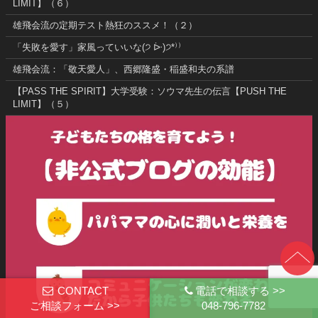
LIMIT】（６）
雄飛会流の定期テスト熱狂のススメ！（２）
「失敗を愛す」家風っていいな(੭ ᐕ)੭*⁾⁾
雄飛会流：「敬天愛人」、西郷隆盛・稲盛和夫の系譜
【PASS THE SPIRIT】大学受験：ソウマ先生の伝言【PUSH THE
LIMIT】（５）
CONTACT
電話で相談する >>
ご相談フォーム >>
048-796-7782