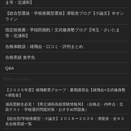
ま市・北浦和】
【総合型選抜・学校推薦型選抜】潜龍舎ブログ【小論文】＠オン
ライン
指定校推薦・早稲田挑戦！文武修身塾ブログ【埼玉・さいたま
市・北浦和】
合格体験談：雄飛会・口コミ・評判まとめ
合格実績 進学先
Q&A
News topics
【２０２６年度】雄飛教育グループ：夏期講習会【雄飛会×文武修身塾
×潜龍舎】
浦高受験生必見！【県立浦和高校受験情報局】（合格点・内申点・北
辰テスト・学校選択問題対策・おすすめ問題集）
【総合型/学校推薦型・小論文】２０１８ー２０２６：潜龍舎・全９３
名合格実績一覧