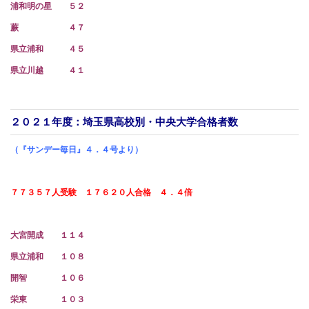
浦和明の星 ５２
蕨 ４７
県立浦和 ４５
県立川越 ４１
２０２１年度：埼玉県高校別・中央大学合格者数
（『サンデー毎日』４．４号より）
７７３５７人受験 １７６２０人合格 ４．４倍
大宮開成 １１４
県立浦和 １０８
開智 １０６
栄東 １０３