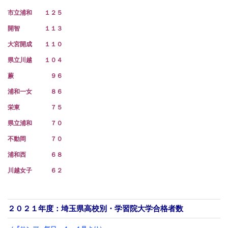
市立浦和 １２５
開智 １１３
大宮開成 １１０
県立川越 １０４
蕨 ９６
浦和一女 ８６
栄東 ７５
県立浦和 ７０
不動岡 ７０
浦和西 ６８
川越女子 ６２
２０２１年度：埼玉県高校別・学習院
大学合格者数