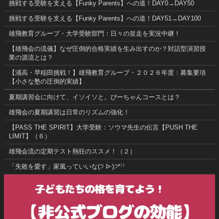
挑戦する受験を支える【Funky Parents】への道！DAY0→DAY50
挑戦する受験を支える【Funky Parents】への道！DAY51→DAY100
雄飛教育グループ・大学受験部門：日々の並走を実況中継！
【雄飛会の流儀】なぜ圧倒的合格実績を生み出すのか？対話型演習授
業の源流とは？
【浦高・早稲田挑戦！】雄飛教育グループ・２０２６年度：募集要項
【小さな塾の圧倒的実績】
夏期講習会に向けて、イソイソと。ぴーちゃんコースとは？
雄飛会の夏期講習は日常のリズムの強化！
【PASS THE SPIRIT】大学受験：ソウマ先生の伝言【PUSH THE
LIMIT】（６）
雄飛会流の定期テスト熱狂のススメ！（２）
「失敗を愛す」家風っていいな(੭ ᐕ)੭*⁾⁾