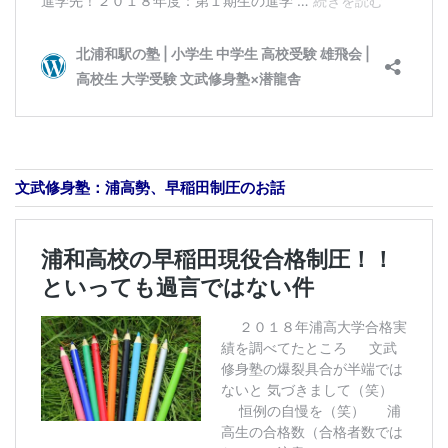
文武修身塾：浦高勢、早稲田制圧のお話