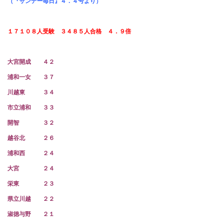
（『サンデー毎日』４．４号より）
１７１０８人受験 ３４８５人合格 ４．９倍
大宮開成 ４２
浦和一女 ３７
川越東 ３４
市立浦和 ３３
開智 ３２
越谷北 ２６
浦和西 ２４
大宮 ２４
栄東 ２３
県立川越 ２２
淑徳与野 ２１