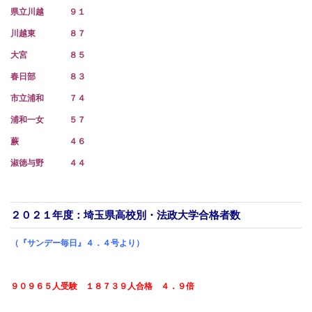
県立川越 ９１
川越東 ８７
大宮 ８５
春日部 ８３
市立浦和 ７４
浦和一女 ５７
蕨 ４６
淑徳与野 ４４
２０２１年度：埼玉県高校別・法政
大学合格者数
（『サンデー毎日』４．４号より）
９０９６５人受験 １８７３９人合格 ４．９倍