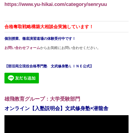
https://www.yu-hikai.com/category/senryuu
合格奪取戦略構築大相談会実施しています！
個別授業、徹底演習道場の体験受付中です！
お問い合わせフォーム
からお気軽にお問い合わせください。
【部活両立現役合格専門塾 文武修身塾ＬＩＮＥ公式】
雄飛教育グループ：大学受験部門
オンライン【入塾説明会】文武修身塾×潜龍舎