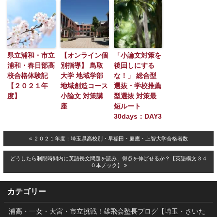
県立浦和・市立
【オンライン個
「小論文対策を
浦和・春日部高
別指導】 鳥取
後回しにする
校合格体験記
大学 地域学部
な！」 総合型
【２０２１年
地域創造コース
選抜・学校推薦
度】
小論文 対策講
型選抜 対策最
座
短ルート
30days：DAY3
« ２０２１年度：埼玉県高校別・早稲田・慶應・上智大学合格者数
どうしたら制限時間内に英語長文問題を読み、得点を伸ばせるか？【英語構文３４
０本ノック】 »
カテゴリー
浦高・一女・大宮・市立挑戦！雄飛会塾長ブログ【埼玉・さいた