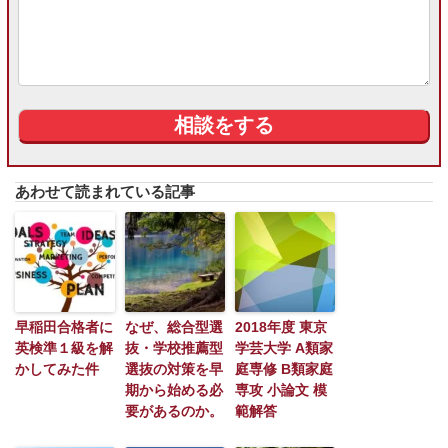
あわせて読まれている記事
早稲田合格者に
なぜ、総合型選
2018年度 東京
英検準１級を解
抜・学校推薦型
学芸大学 A類家
かしてみた件
選抜の対策を早
庭専修 B類家庭
期から始める必
専攻 小論文 模
要があるのか。
範解答