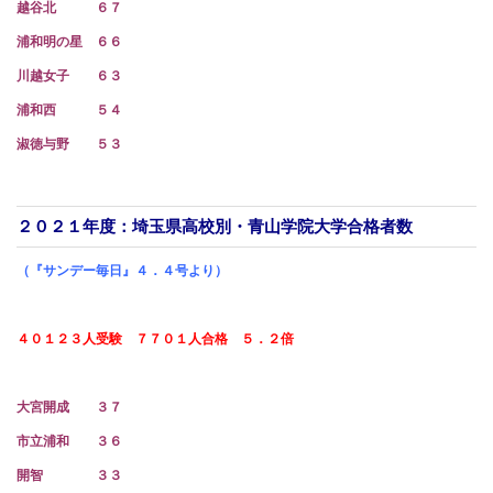
越谷北 ６７
浦和明の星 ６６
川越女子 ６３
浦和西 ５４
淑徳与野 ５３
２０２１年度：埼玉県高校別・青山学院大学合格者数
（『サンデー毎日』４．４号より）
４０１２３人受験 ７７０１人合格 ５．２倍
大宮開成 ３７
市立浦和 ３６
開智 ３３