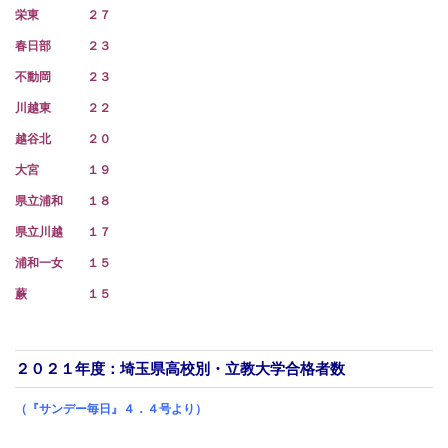
栄東 ２７
春日部 ２３
不動岡 ２３
川越東 ２２
越谷北 ２０
大宮 １９
県立浦和 １８
県立川越 １７
浦和一女 １５
蕨 １５
２０２１年度：埼玉県高校別・立教大学合格者数
（『サンデー毎日』４．４号より）