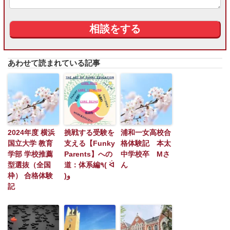
あわせて読まれている記事
2024年度 横浜
挑戦する受験を
浦和一女高校合
国立大学 教育
支える【Funky
格体験記 本太
学部 学校推薦
Parents】への
中学校卒 Mさ
型選抜（全国
道：体系編٩( ᐛ
ん
枠） 合格体験
)و
記