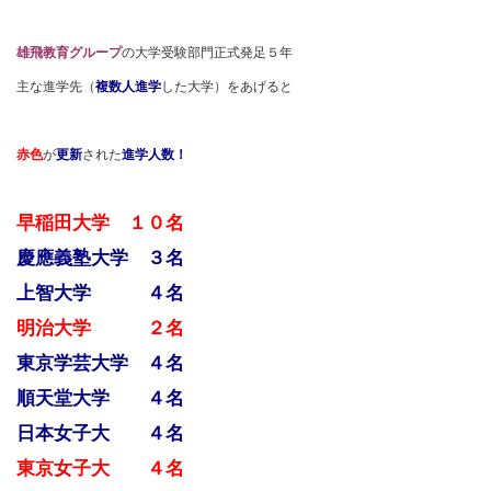
雄飛教育グループ
の大学受験部門正式発足５年
主な進学先（
複数人進学
した大学）をあげると
赤色
が
更新
された
進学人数！
早稲田大学 １０名
慶應義塾大学 ３名
上智大学 ４名
明治大学 ２名
東京学芸大学 ４名
順天堂大学 ４名
日本女子大 ４名
東京女子大 ４名