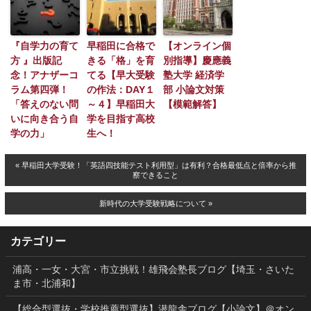
『自学力の育て
早稲田に合格で
【オンライン個
方 』出版記
きる「格」を育
別指導】慶應義
念！アナザーコ
てる【早大受験
塾大学 経済学
ラム第四弾！
の作法：DAY１
部 小論文対策
「答えのない問
～４】早稲田大
【模範解答】
いに向き合う自
学を目指す高校
学の力」
生へ！
« 早稲田大学受験！「英語四技能テスト利用型」は有利？合格最低点と倍率から推
察できること
新時代の大学受験戦略について »
カテゴリー
浦高・一女・大宮・市立挑戦！雄飛会塾長ブログ【埼玉・さいた
ま市・北浦和】
【総合型選抜・学校推薦型選抜】潜龍舎ブログ【小論文】＠オン