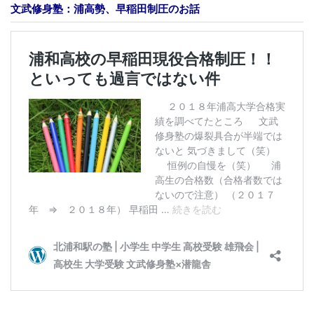
文武修身塾：浦高勢、早稲田制圧のお話