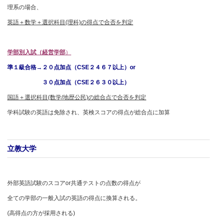
理系の場合、
英語＋数学＋選択科目(理科)の得点で合否を判定
学部別入試（経営学部
）
準１級合格→２０点加点（CSE２４６７以上）or
３０点加点（CSE２６３０以上）
国語＋選択科目(数学/地歴公民)の総合点で合否を判定
学科試験の英語は免除され、英検スコアの得点が総合点に加算
立教大学
外部英語試験のスコアor共通テストの点数の得点が
全ての学部の一般入試の英語の得点に換算される。
(高得点の方が採用される)