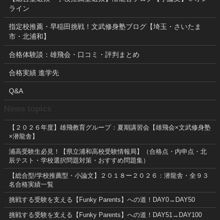
ライン
指定校推薦・早稲田挑戦！文武修身塾ブログ【埼玉・さいたま
市・北浦和】
合格体験談：雄飛会・口コミ・評判まとめ
合格実績 進学先
Q&A
News topics
【２０２６年度】雄飛教育グループ：夏期講習会【雄飛会×文武修身塾
×潜龍舎】
浦高受験生必見！【県立浦和高校受験情報局】（合格点・内申点・北
辰テスト・学校選択問題対策・おすすめ問題集）
【総合型/学校推薦型・小論文】２０１８ー２０２６：潜龍舎・全９３
名合格実績一覧
挑戦する受験を支える【Funky Parents】への道！DAY0→DAY50
挑戦する受験を支える【Funky Parents】への道！DAY51→DAY100