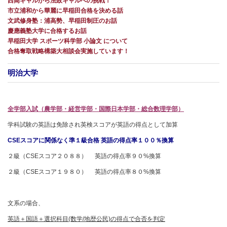
西高ギャルから法政ギャルへの挑戦！
市立浦和から華麗に早稲田合格を決める話
文武修身塾：浦高勢、早稲田制圧のお話
慶應義塾大学に合格するお話
早稲田大学 スポーツ科学部 小論文 について
合格奪取戦略構築大相談会実施しています！
明治大学
全学部入試（農学部・経営学部・国際日本学部・総合数理学部）
学科試験の英語は免除され英検スコアが英語の得点として加算
CSE
スコアに関係なく準１級合格 英語の得点率１００％換算
２級（CSEスコア２０８８） 英語の得点率９０%換算
２級（CSEスコア１９８０） 英語の得点率８０%換算
文系の場合、
英語＋国語＋選択科目(数学/地歴公民)の得点で合否を判定