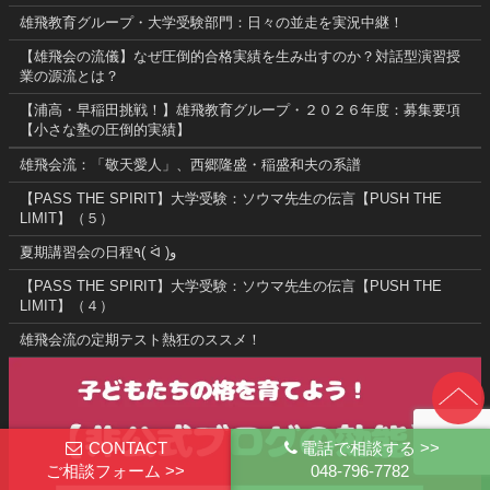
雄飛教育グループ・大学受験部門：日々の並走を実況中継！
【雄飛会の流儀】なぜ圧倒的合格実績を生み出すのか？対話型演習授
業の源流とは？
【浦高・早稲田挑戦！】雄飛教育グループ・２０２６年度：募集要項
【小さな塾の圧倒的実績】
雄飛会流：「敬天愛人」、西郷隆盛・稲盛和夫の系譜
【PASS THE SPIRIT】大学受験：ソウマ先生の伝言【PUSH THE
LIMIT】（５）
夏期講習会の日程٩( ᐛ )و
【PASS THE SPIRIT】大学受験：ソウマ先生の伝言【PUSH THE
LIMIT】（４）
雄飛会流の定期テスト熱狂のススメ！
CONTACT
電話で相談する >>
ご相談フォーム >>
048-796-7782