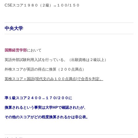
CSEスコア１９８０（２級）→１００/１５０
中央大学
国際経営学部
において
英語外部試験利用入試を行っている。（出願資格は２級以上）
外検スコアが英語の得点に換算（２００点満点）
英検スコア＋国語(現代文のみ１００点満点)で合否を判定。
準１級スコア２４００→１７０/２００
に
換算されるという事実は大学HPで確認されたが、
その他のスコアがどの程度換算されるかは非公表。