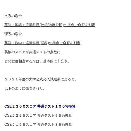
文系の場合、
英語＋国語＋選択科目(数学/地歴公民)の得点で合否を判定
理系の場合、
英語＋数学＋選択科目(理科)の得点で合否を判定
英検のスコアが共通テストの点数に
どの程度相当するかは、基本的に非公表。
２０２１年度の大学公式の入試結果によると、
以下のように発表された。
CSE
２３００スコア 共通テスト１００%換算
CSE２２６５スコア 共通テスト９５%換算
CSE２１９５スコア 共通テスト８５%換算