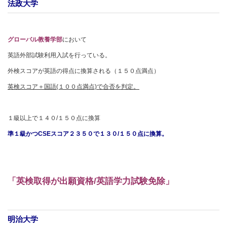
法政大学
グローバル教養学部
において
英語外部試験利用入試を行っている。
外検スコアが英語の得点に換算される（１５０点満点）
英検スコア＋国語(１００点満点)で合否を判定。
１級以上で１４０/１５０点に換算
準１級かつCSEスコア２３５０で１３０/１５０点に換算。
「英検取得が出願資格/英語学力試験免除」
明治大学