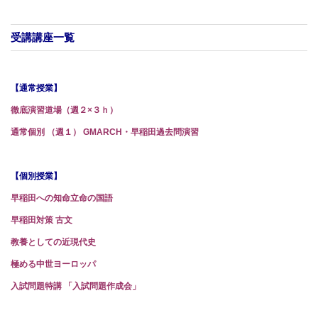
受講講座一覧
【通常授業】
徹底演習道場（週２×３ｈ）
通常個別 （
週１） GMARCH・早稲田過去問演習
【個別授業】
早稲田への知命立命の国語
早稲田対策 古文
教養としての近現代史
極める中世ヨーロッパ
入試問題特講 「入試問題作成会」