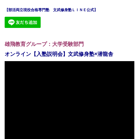
【部活両立現役合格専門塾 文武修身塾ＬＩＮＥ公式】
雄飛教育グループ：大学受験部門
オンライン【入塾説明会】文武修身塾×潜龍舎