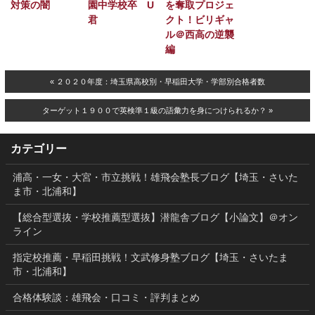
対策の闇
園中学校卒 U
を奪取プロジェ
君
クト！ビリギャ
ル＠西高の逆襲
編
« ２０２０年度：埼玉県高校別・早稲田大学・学部別合格者数
ターゲット１９００で英検準１級の語彙力を身につけられるか？ »
カテゴリー
浦高・一女・大宮・市立挑戦！雄飛会塾長ブログ【埼玉・さいた
ま市・北浦和】
【総合型選抜・学校推薦型選抜】潜龍舎ブログ【小論文】＠オン
ライン
指定校推薦・早稲田挑戦！文武修身塾ブログ【埼玉・さいたま
市・北浦和】
合格体験談：雄飛会・口コミ・評判まとめ