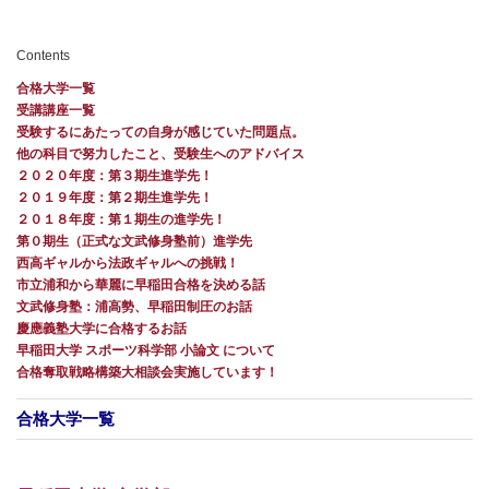
Contents
合格大学一覧
受講講座一覧
受験するにあたっての自身が感じていた問題点。
他の科目で努力したこと、受験生へのアドバイス
２０２０年度：第３期生進学先！
２０１９年度：第２期生進学先！
２０１８年度：第１期生の進学先！
第０期生（正式な文武修身塾前）進学先
西高ギャルから法政ギャルへの挑戦！
市立浦和から華麗に早稲田合格を決める話
文武修身塾：浦高勢、早稲田制圧のお話
慶應義塾大学に合格するお話
早稲田大学 スポーツ科学部 小論文 について
合格奪取戦略構築大相談会実施しています！
合格大学一覧