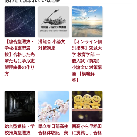
あわせて読まれている記事
【総合型選抜・
潜龍舎 小論文
【オンライン個
学校推薦型選
対策講座
別指導】茨城大
抜】合格した先
学 教育学部 一
輩たちに学ぶ志
般入試（前期）
望理由書の作り
小論文C 対策講
方
座 【模範解
答】
総合型選抜・学
県立春日部高校
西高から早稲田
校推薦型選抜
合格体験記 美
に挑戦し、合格