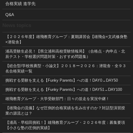
合格実績 進学先
Q&A
News topics
【２０２６年度】雄飛教育グループ：夏期講習会【雄飛会×文武修身塾
×潜龍舎】
浦高受験生必見！【県立浦和高校受験情報局】（合格点・内申点・北
辰テスト・学校選択問題対策・おすすめ問題集）
【総合型/学校推薦型・小論文】２０１８ー２０２６：潜龍舎・全９３
名合格実績一覧
挑戦する受験を支える【Funky Parents】への道！DAY0→DAY50
挑戦する受験を支える【Funky Parents】への道！DAY51→DAY100
雄飛教育グループ・大学受験部門：日々の並走を実況中継！
【雄飛会の流儀】なぜ圧倒的合格実績を生み出すのか？対話型演習授
業の源流とは？
【浦高・早稲田挑戦！】雄飛教育グループ・２０２６年度：募集要項
【小さな塾の圧倒的実績】