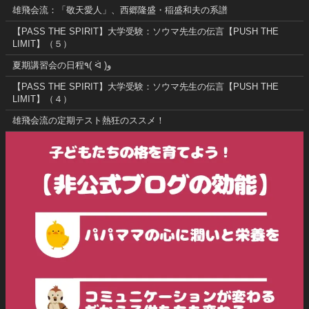
雄飛会流：「敬天愛人」、西郷隆盛・稲盛和夫の系譜
【PASS THE SPIRIT】大学受験：ソウマ先生の伝言【PUSH THE
LIMIT】（５）
夏期講習会の日程٩( ᐛ )و
【PASS THE SPIRIT】大学受験：ソウマ先生の伝言【PUSH THE
LIMIT】（４）
雄飛会流の定期テスト熱狂のススメ！