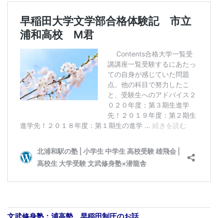
文武修身塾：浦高勢、早稲田制圧のお話